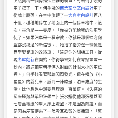
突然掏出一個像是遙控器的裝置，對著何手殘的
車子按了一下。何手殘的
商業空間室內設計
車子
從牆上脫落，在空中旋轉了一
大直室內設計
百八
十度，穩穩地停在了地面上的一個停車格中。這
次，夾角是——零度。「你被分配給我的泊車學
徒了。如果泊車是一種宗教，你就是那個連方向
盤都沒摸過的新信徒。」她指了指旁邊一輛像是
巨型嬰兒車的改造車：「這是你的訓練工具，從
現
老屋翻新
在開始，你得學會如何在零點零零一
秒內，將這輛車精準停入對面的針眼大小的車位
裡。」何手殘看著那輛閃閃發光、還在播放《小
星星》的嬰兒車，感到一陣眩暈。泊車維度的生
活，比他想象中還要無理頭一百萬倍。《失控的
星座運勢與單戀狂想曲》張水瓶從他那張覆蓋著
七層舊報紙的單人床上驚醒，不是因為鬧鐘，而
是因為屋頂傳來了一陣震耳欲聾的廣播聲。「緊