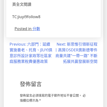
頁全文閱讀
TC:jiuyi9follow8
Posted in
分數
文
Previous:
六部門：延續
Next:
新思惟引領新征程
實施養老、托育、JIUYI俱
丨高質OSDER奧斯德零件
章
意診所設計家政等社區家
商量共建“一帶一路” 不斷
導
庭服務業稅費優惠政策
拓展共贏發展新空間
覽
發佈留言
發佈留言必須填寫的電子郵件地址不會公開。
必
填欄位標示為
*