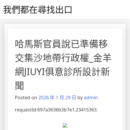
Skip
我們都在尋找出口
to
content
哈馬斯官員說已準備移
交集沙地帶行政權_金羊
網JIUYI俱意診所設計新
聞
Posted on
2026 年 1 月 29 日
by
admin
requestId:697a3636b3b7e1.23415363.