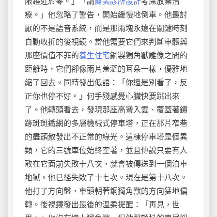
限趨近於零。」「請
醫美診所設計
考慮放棄治
療。」他忽略了警告，開始緩慢地倒車。他最討
厭的不是語音系統，而是那兩塊永遠在關鍵時刻
自動收折的後視鏡。當他需要它們來判斷車體與
那座價值不菲的
養生住宅
銅製獨角獸雕像之間的
距離時，它們卻像兩片羞澀的耳朵一樣，優雅地
縮了回去。同時發出低語：「你還是別看了，反
正你也停不好。」何手殘感覺心臟快要跳出來
了。他轉頭看去，發現那座高聳入雲、覆蓋著鏽
跡斑斑鐵網的多層機械式停車塔，正在那片窄巷
的盡頭散發出不正常的綠光。這棟停車塔是個異
類，它的三號車位始終空著，並且傳說只要有人
敢在它面前失敗十八次，就會被傳送到一個泊車
地獄。他已經失敗了十七次。現在是第十八次。
他打了方向盤，車頭朝著銅獨角獸的方向猛地偏
轉。後視鏡發出最後的溫柔提醒：「再見，世