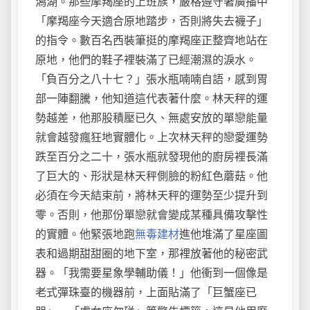
潟湖。那些摩羯座的上班族，嚴格遵守著廣播中
「摩羯座今天適合原地踏步，否則將失去襪子」
的指令。數百名西裝筆挺的摩羯座正整齊地站在
原地，他們的鞋子裡裝滿了已經潮濕的淚水。
「負百分之八十七？」張水瓶喃喃自語，感到胃
部一陣翻騰，他知道這代表著什麼。林天秤的運
勢越差，他那股積壓已久、無處安放的單戀能量
就會越發瘋狂地實體化。上次林天秤的戀愛運勢
跌至百分之二十，張水瓶就發現他的廚房裡長滿
了巨大的、形狀是林天秤側臉的粉紅色蘑菇。他
必須在今天結束前，將林天秤的運勢至少提升到
零。否則，他那份單戀就會變成某種具備攻擊性
的實體。他緊張地跑
無毒建材
進他堆滿了星座圖
表和過期甜甜圈的地下室，那裡放著他的秘密武
器。「我需要星象學輔助儀！」他衝到一個像是
老式彈珠臺的機器前，上面貼滿了「巨蟹座已