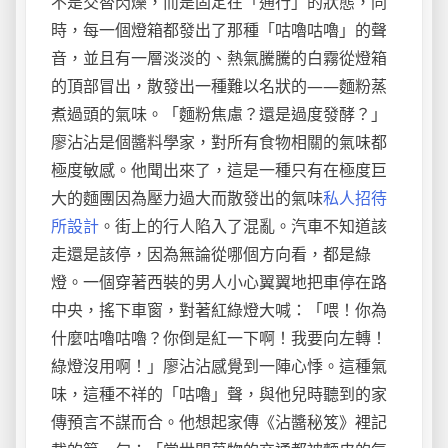
不是交替閃爍，而是固定在「通行」的狀態，同
時，每一個燈箱都發出了那種「咕嚕咕嚕」的聲
音，並且有一層淡淡的、熱氣騰騰的白霧從燈箱
的頂部冒出，散發出一種難以名狀的——麵粉蒸
煮過頭的氣味。「麵粉焦慮？還是過度發酵？」
廖沾沾是個醬料學家，對所有食物相關的氣味都
極度敏感。他聞出來了，這是一種只有在極度巨
大的麵團因為壓力過大而散發出的氣味
私人招待
所設計
。街上的行人陷入了混亂。汽車不知道該
走還是該停，因為無論從哪個方向看，都是綠
燈。一個穿著西裝的男人小心翼翼地把車停在路
中央，搖下車窗，對著紅綠燈大喊：「喂！你為
什麼咕嚕咕嚕？你倒是紅一下啊！我要向左轉！
綠燈沒用啊！」廖沾沾感覺到一陣心悸。這種氣
味，這種不祥的「咕嚕」聲，與他兒時聽到的家
傳預言不謀而合。他想起家傳《沾醬秘笈》裡記