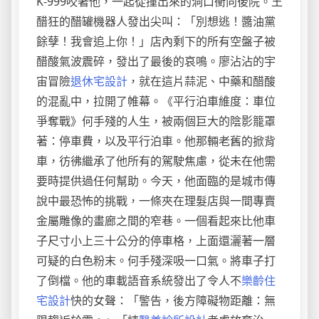
K-999咬著他，一起從撞出來的洞口衝向後院。王
醋狂的醋罐機器人發出尖叫：「別想逃！醬油黨
餘孽！我會追上你！」店內剩下的所有空盤子被
醋酸氣波震碎，發出了最後的哀鳴。廖沾沾的宇
宙冒險
退休宅設計
，就在這片蒜泥、中藥和醋酸
的混亂中，拉開了帷幕。《平行泊車維度：車位
爭奪戰》何手殘的人生，被兩個巨大的陰影籠罩
著：停車費，以及平行泊車。他那輛老舊的掀背
車，彷彿繼承了他所有的駕駛焦慮，從未在他需
要時提供過任何幫助。今天，他面臨的是城市傳
說中最恐怖的挑戰，一條夾在理髮店與一間專賣
金屬雕像的畫廊之間的窄巷。一個看起來比他車
子尺寸小上三十公分的停車格，上面還灑著一層
可疑的白色粉末。何手殘深吸一口氣。將車子打
了倒檔。他的車載語音系統發出了令人不
樂齡住
宅設計
快的女聲：「警告，後方障礙物距離：無