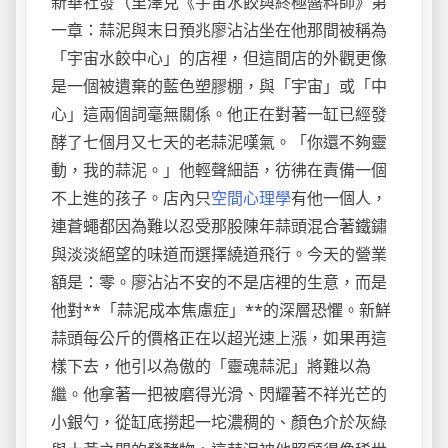
新華社發（里澤克《宇宙水餃與終極醬料師》第
一章：蒜泥與末日預兆廖沾沾坐在他那間被稱為
「宇宙水餃中心」的店裡，但這間店的外觀更像
是一個被遺棄的藍色塑膠棚，與「宇宙」或「中
心」這兩個詞毫無關係。他正在對著一缸已經發
酵了七個月又七天的老蒜泥嘆氣。「你還不夠靈
動，我的蒜泥。」他輕聲細語，彷彿在責備一個
不上進的孩子。店內只
空間心理學
有他一個人，
連蒼蠅都因為難以忍受那股陳年蒜頭混合著鐵鏽
與淡淡絕望的味道而選擇繞道飛行。今天的營業
額是：零。廖沾沾不安的不是店裡的生意，而是
他對**「蒜泥成本焦慮症」**的深層恐懼。新鮮
蒜頭每公斤的價格正在以超光速上漲，如果再這
樣下去，他引以為傲的「靈魂蒜泥」將難以為
繼。他拿著一把被磨得光滑、閃耀著不祥光芒的
小銀勺，從缸底撈起一坨濃稠的、顏色介於灰綠