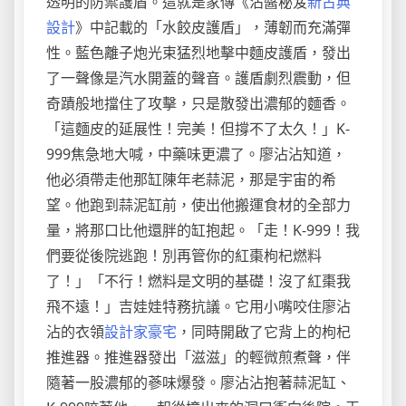
透明的防禦護盾。這就是家傳《沾醬秘笈
新古典
設計
》中記載的「水餃皮護盾」，薄韌而充滿彈
性。藍色離子炮光束猛烈地擊中麵皮護盾，發出
了一聲像是汽水開蓋的聲音。護盾劇烈震動，但
奇蹟般地擋住了攻擊，只是散發出濃郁的麵香。
「這麵皮的延展性！完美！但撐不了太久！」K-
999焦急地大喊，中藥味更濃了。廖沾沾知道，
他必須帶走他那缸陳年老蒜泥，那是宇宙的希
望。他跑到蒜泥缸前，使出他搬運食材的全部力
量，將那口比他還胖的缸抱起。「走！K-999！我
們要從後院逃跑！別再管你的紅棗枸杞燃料
了！」「不行！燃料是文明的基礎！沒了紅棗我
飛不遠！」吉娃娃特務抗議。它用小嘴咬住廖沾
沾的衣領
設計家豪宅
，同時開啟了它背上的枸杞
推進器。推進器發出「滋滋」的輕微煎煮聲，伴
隨著一股濃郁的蔘味爆發。廖沾沾抱著蒜泥缸、