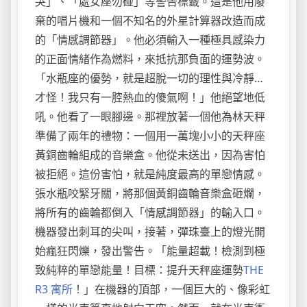
哭」、「處女座勿碰」等警告標籤。這是他用廢
棄的唱片機和一個不知名的外星計算器改造而成
的「情感調節器」。他必須輸入一種極具感染力
的正面情緒作為燃料，來抵抗那負面的運勢波。
「水瓶座的優勢，就是超脫一切的理性與冷靜…
才怪！我只有一腔熱血的傻氣啊！」他絕望地低
吼。他看了一眼腳邊。那裡放著一個他為林天秤
準備了兩年的禮物：一個用一萬塊小小的天秤座
黃銅齒輪組成的音樂盒。他從未送出，因為害怕
被拒絕。這份害怕，就是純度最高的單戀情感。
張水瓶咬緊牙關，將那個黃銅齒輪音樂盒砸爛，
將所有的齒輪都倒入「情感調節器」的輸入口。
機器發出刺耳的尖叫，接著，彈珠臺上的燈光開
始瘋狂閃爍，發出警告。「能量超載！檢測到極
致純粹的單戀能量！目標：提升天秤座運勢
THE
R3 寓所
！」在機器的頂部，一個巨大的、像彩虹