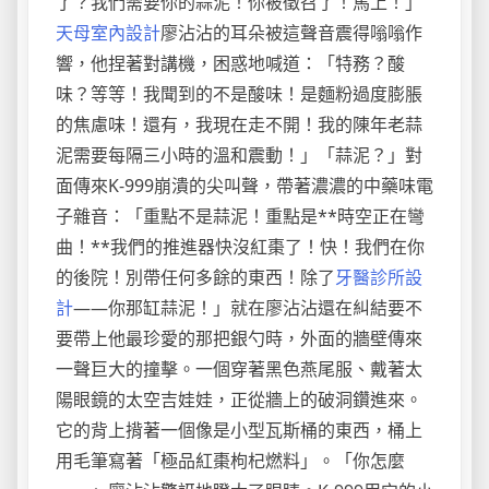
了？我們需要你的蒜泥！你被徵召了！馬上！」
天母室內設計
廖沾沾的耳朵被這聲音震得嗡嗡作
響，他捏著對講機，困惑地喊道：「特務？酸
味？等等！我聞到的不是酸味！是麵粉過度膨脹
的焦慮味！還有，我現在走不開！我的陳年老蒜
泥需要每隔三小時的溫和震動！」「蒜泥？」對
面傳來K-999崩潰的尖叫聲，帶著濃濃的中藥味電
子雜音：「重點不是蒜泥！重點是**時空正在彎
曲！**我們的推進器快沒紅棗了！快！我們在你
的後院！別帶任何多餘的東西！除了
牙醫診所設
計
——你那缸蒜泥！」就在廖沾沾還在糾結要不
要帶上他最珍愛的那把銀勺時，外面的牆壁傳來
一聲巨大的撞擊。一個穿著黑色燕尾服、戴著太
陽眼鏡的太空吉娃娃，正從牆上的破洞鑽進來。
它的背上揹著一個像是小型瓦斯桶的東西，桶上
用毛筆寫著「極品紅棗枸杞燃料」。「你怎麼