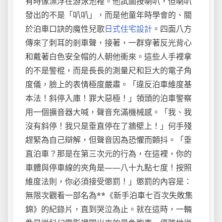
有時像漂浮在游泳池裡。他試圖按喇叭，但喇叭
發出的不是「叭叭」，而是他童年時學會的、關
於泊車口訣的魔性兒歌
日式住宅設計
。四面八方
傳來了刺耳的剎車聲，接著，一群穿著反光背心
和戴著白色安全帽的人朝他衝來。這些人手裡拿
的不是警棍，而是長長的測量尺和巨大的電子角
度儀，臉上的表情極度嚴肅。「違反泊車維度基
本法！斜停入庫！罪大惡極！」領頭的泊車警察
用一個擴音器大喊，聲音充滿機械感。「我、我
沒有斜停！我只是垂直停在了牆壁上！」何手殘
趕緊為自己辯解，但聲音因為恐懼而顫抖。「垂
直泊車？那是在第三次元的行為，在這裡，你的
車體與停車線的夾角是——八十九點七度！按照
維度法則，你必須接受懲罰！」懲罰的內容是：
無限次觀看一部名為**《新手泊車七百次失敗集
錦》的紀錄片，直到哭泣為止。就在這時，一輛