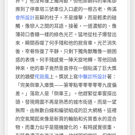
界。」他沒有撞上獨角獸，但他那顫抖的車尾卻
擦到了停車塔三號車位入口處的一根古老、佈滿
會所設計
苔蘚的柱子。不是撞擊，而是輕柔的碰
觸，像戀人之間的耳語。接著，一道濃郁的、像
薄荷口香糖一樣的綠色光芒。猛地從柱子爆發出
來，瞬間吞噬了何手殘和他的掀背車。光芒消失
後，窄巷恢復了平靜，只剩下獨角獸雕像一臉困
惑的表情。何手殘感覺一陣天旋地轉，等他回過
神來，他的車子竟然垂直停在一個貼滿了巨大獎
狀的牆壁
侘寂風
上。獎狀上寫
中醫診所設計
著：
「完美倒車入庫獎——第零點零零零零零九度偏
差。」落款人是「倒車王」。他趕緊從車窗探出
頭，發現周圍不再是熟悉的城市街道，而是一望
無際、由無數白線和編號組成的巨大網格。這裡
的空氣聞起來像是新買的輪胎和劣質香水的混合
物，而重力似乎是隨機變化的，有時感覺很重，