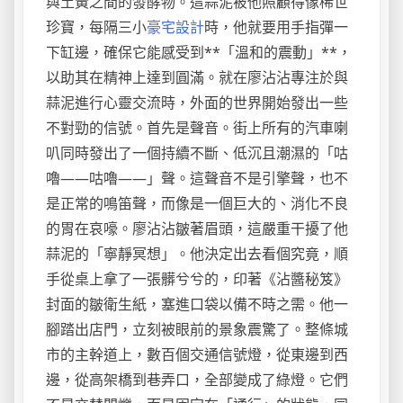
與土黃之間的發酵物。這蒜泥被他照顧得像稀世
珍寶，每隔三小
豪宅設計
時，他就要用手指彈一
下缸邊，確保它能感受到**「溫和的震動」**，
以助其在精神上達到圓滿。就在廖沾沾專注於與
蒜泥進行心靈交流時，外面的世界開始發出一些
不對勁的信號。首先是聲音。街上所有的汽車喇
叭同時發出了一個持續不斷、低沉且潮濕的「咕
嚕——咕嚕——」聲。這聲音不是引擎聲，也不
是正常的鳴笛聲，而像是一個巨大的、消化不良
的胃在哀嚎。廖沾沾皺著眉頭，這嚴重干擾了他
蒜泥的「寧靜冥想」。他決定出去看個究竟，順
手從桌上拿了一張髒兮兮的，印著《沾醬秘笈》
封面的皺衛生紙，塞進口袋以備不時之需。他一
腳踏出店門，立刻被眼前的景象震驚了。整條城
市的主幹道上，數百個交通信號燈，從東邊到西
邊，從高架橋到巷弄口，全部變成了綠燈。它們