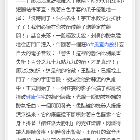
——」廖沾沾驚訝地瞪大了眼睛。K-999用它的小
短腿站得筆直，戴著白色手套的爪子優雅地一
揮：「沒時間了，沾沾先生！宇宙水餃快要拉肚
子了！我們必須在你被醋酸離子炮鎖定前離
開！」話音未落，一股極致尖銳、刺鼻的酸氣猛
地從店門口灌入，伴隨著一個狂
loft風室內設計
妄
自大的電子音效：「警告！這裡的醬油比例嚴重
失衡！百分之九十九點九九的醋，才是真理！」
廖沾沾知道，這是他的宿敵，王醋狂，已經找上
門了。他的宇宙冒險，被迫從他對蒜泥的焦慮
中，正式開始了。一個狂妄的影子佔滿了那扇被
撞破
健康住宅
的牆門邊緣，光線一瞬間被極端的
酸氣扭曲。一個閃閃發光、像醋罐的機器人緩緩
漂浮進來，它的底座還不斷噴射著白色醋霧。它
身上掛著「醋狂派大勝利」的霓虹燈牌，閃爍得
讓人眼睛發疼，同時發出警報。王醋狂的聲音再