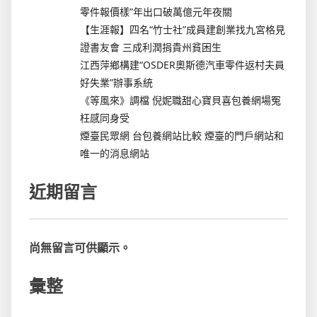
零件報價樣”年出口破萬億元年夜關
【生涯報】四名“竹士社”成員建創業找九宮格見
證書友會 三成利潤捐貴州貧困生
江西萍鄉構建“OSDER奧斯德汽車零件返村夫員
好失業”辦事系統
《等風來》調檔 倪妮職甜心寶貝喜包養網場冤
枉感同身受
煙臺民眾網 台包養網站比較 煙臺的門戶網站和
唯一的消息網站
近期留言
尚無留言可供顯示。
彙整