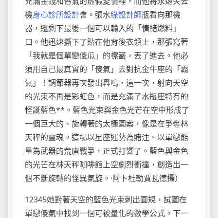
充滿金錢和俗氣的虛假愛情裡，而他將永遠失去
機
身心診所設計
會。張水
綠設計師
瓶看向那機
器，還剩下最後一個可以輸入的「情緒燃料」
口。他迅速撕下了貼在他背後衣領上，那張寫著
「我就是個單戀傻瓜」的標籤，丟了進去。他必
須用自己最真實的「傻氣」去對抗金牛座的「霸
氣」！調節器再次發出轟鳴，這一次，射向天空
的光束不再是彩虹色，而是充滿了水瓶座特有的
怪誕藍色**。藍色光束與金色光芒在空中形成了
一個巨大的、旋轉著的太極圖案，像是在爭奪林
天秤的靈魂。這場以星座運勢為賭注、以單戀能
量為武器的荒唐戰爭，正式打響了。藍色與金色
的光芒在林天秤咖啡館上空劇烈衝撞，創造出一
個不斷旋轉的怪異氣旋。·阿卜杜勒賈瓦德攝）
12345她對著天空的藍色光束刺出圓規，試圖在
單戀傻氣中找到一個可被量化的數學公式。下一