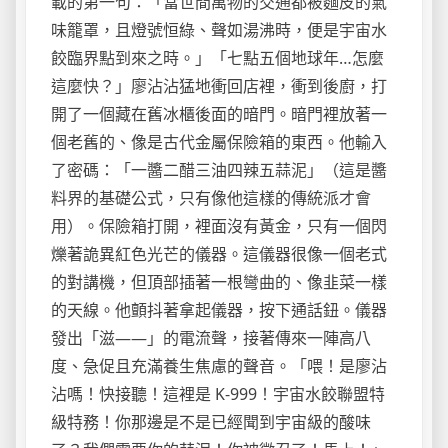
載的第一句：「當世間萬物的交通都被麵皮的氣
味籠罩，且燈號恒綠、聲如湯沸時，便是宇宙水
餃臨界點到來之時。」「七點五個地球年…怎麼
這麼快？」廖沾沾猛地衝回店裡，衝到後廚，打
開了一個藏在舊冰櫃後面的暗門。暗門裡放著一
個老舊的、像是古代金屬保險箱的東西。他輸入
了密碼：「一醬二醋三油四辣五蒜泥」（這是醬
料界的基礎公式，只有像他這樣的傳統派才會
用）。保險箱打開，裡面沒有黃金，只有一個閃
爍著詭異紅色光芒的儀器。這儀器很像一個老式
的對講機，但頂部插著一根彎曲的、像韭菜一樣
的天線。他顫抖著拿起儀器，按下通話鈕。儀器
發出「滋——」的電流聲，接著傳來一陣高八
度、急促且充滿養生焦慮的聲音。「喂！是廖沾
沾嗎！快接聽！這裡是 K-999！宇宙水餃聯盟特
級特務！你那邊是不是已經聞到宇宙級的酸味