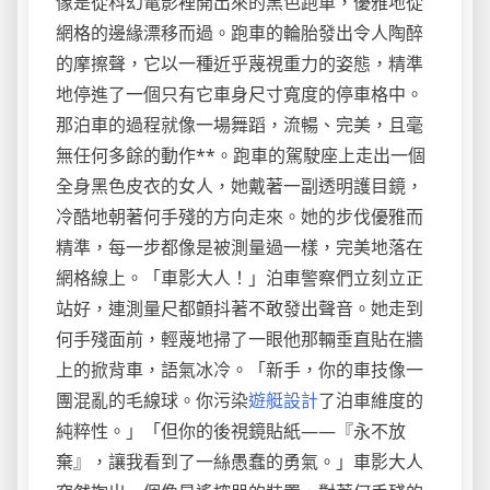
像是從科幻電影裡開出來的黑色跑車，優雅地從
網格的邊緣漂移而過。跑車的輪胎發出令人陶醉
的摩擦聲，它以一種近乎蔑視重力的姿態，精準
地停進了一個只有它車身尺寸寬度的停車格中。
那泊車的過程就像一場舞蹈，流暢、完美，且毫
無任何多餘的動作**。跑車的駕駛座上走出一個
全身黑色皮衣的女人，她戴著一副透明護目鏡，
冷酷地朝著何手殘的方向走來。她的步伐優雅而
精準，每一步都像是被測量過一樣，完美地落在
網格線上。「車影大人！」泊車警察們立刻立正
站好，連測量尺都顫抖著不敢發出聲音。她走到
何手殘面前，輕蔑地掃了一眼他那輛垂直貼在牆
上的掀背車，語氣冰冷。「新手，你的車技像一
團混亂的毛線球。你污染
遊艇設計
了泊車維度的
純粹性。」「但你的後視鏡貼紙——『永不放
棄』，讓我看到了一絲愚蠢的勇氣。」車影大人