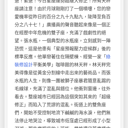
急！緊急！今日星座運勢超級大修正！所有天秤
座請注意！由於月球剛剛打了一個噴嚏，您的戀
愛機率從昨日的百分之九十九點九，陡降至負百
分之八十七！」廣播員的聲音聽起來像是一個正
在經歷中年危機的雙子座，充滿了戲劇性的絕
望。張水瓶，一個典型的水瓶座，立刻感到一陣
恐慌，這是他患有「星座預報壓力症候群」後的
標準反應。他單戀著住在隔壁棟、經營一家「
綠
裝修設計
平衡美學」咖啡館的林天秤。林天秤完
美得像是從黃金分割線中走出來的藝術品。而張
水瓶的人生，則像一團被獅子座暴君隨意亂踢的
毛線球，充滿了混亂與錯位。他衝到窗邊，往外
看去。整座城市已經因為這個突如其來的「超級
修正」而陷入了荒謬的混亂。街道上的雙魚座
們，開始不受控制地流下鹹鹹的海水淚，他們無
法停止地哭泣，導致城市低窪處已經形成了小型