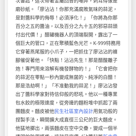
次響起，這次帶著金屬回音的嘲弄，刺耳得像是
磨砂紙。「廖沾沾！你那充滿腐敗氣味的蒜泥，
是對醬料學的侮辱！必須淨化！」「你將為你那
百分之五的醬油，以及百分之九十五的邪惡蒜頭
付出代價！」醋罐機器人的頂端裂開，露出了一
個巨大的管口，正在聚積藍色光芒。K-999特務用
它穿著燕尾服的小爪子，一把抓住了廖沾沾的褲
腳催促著他。「快點！沾沾先生！那是醋酸離子
炮！專門用來溶解有機發酵物的！」「它會把你
的蒜泥在零點一秒內變成無菌的、純淨的白醋！
那是浩劫啊！」「不准動我的蒜泥！」廖沾沾發
出了醬料學家對待信仰般的怒吼。他以一種專業
包水餃的極限速度，從旁邊的麵粉堆中抓起了兩
團麵皮。麵皮被他
民生社區室內設計
用氣功般的
捏製手法，瞬間擴大成直徑三公尺的巨大麵皮。
他猛地擲出，兩張麵皮在空中交疊，變成一個半