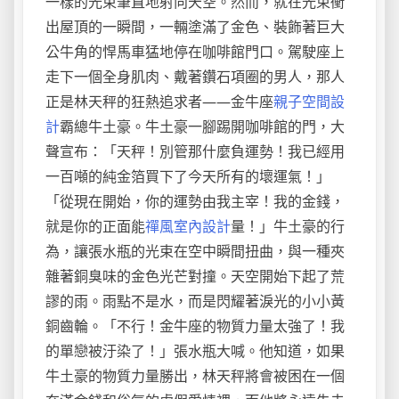
一樣的光束筆直地射向天空。然而，就在光束衝
出屋頂的一瞬間，一輛塗滿了金色、裝飾著巨大
公牛角的悍馬車猛地停在咖啡館門口。駕駛座上
走下一個全身肌肉、戴著鑽石項圈的男人，那人
正是林天秤的狂熱追求者——金牛座
親子空間設
計
霸總牛土豪。牛土豪一腳踢開咖啡館的門，大
聲宣布：「天秤！別管那什麼負運勢！我已經用
一百噸的純金箔買下了今天所有的壞運氣！」
「從現在開始，你的運勢由我主宰！我的金錢，
就是你的正面能
禪風室內設計
量！」牛土豪的行
為，讓張水瓶的光束在空中瞬間扭曲，與一種夾
雜著銅臭味的金色光芒對撞。天空開始下起了荒
謬的雨。雨點不是水，而是閃耀著淚光的小小黃
銅齒輪。「不行！金牛座的物質力量太強了！我
的單戀被汙染了！」張水瓶大喊。他知道，如果
牛土豪的物質力量勝出，林天秤將會被困在一個