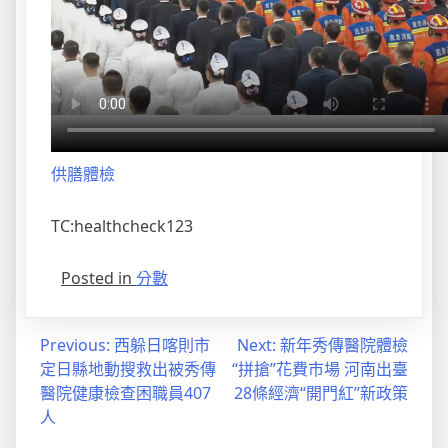
供膳體檢
TC:healthcheck123
Posted in
分數
文
Previous:
西躲日喀則市
Next:
新年秀傳醫院體檢
定日縣地動搜救出被秀傳
“拼搶”花費市場 河南出臺
章
醫院健康檢查困職員407
28條經濟“開門紅”新政策
導
人