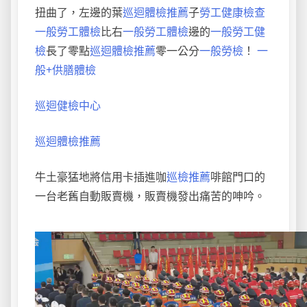
扭曲了，左邊的葉
巡迴體檢推薦
子
勞工健康檢查
一般勞工體檢
比右
一般勞工體檢
邊的
一般勞工健
檢
長了零點
巡迴體檢推薦
零一公分
一般勞檢
！
一
般+供膳體檢
巡迴健檢中心
巡迴體檢推薦
牛土豪猛地將信用卡插進咖
巡檢推薦
啡館門口的
一台老舊自動販賣機，販賣機發出痛苦的呻吟。