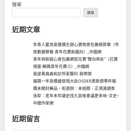
搜尋
搜尋
近期文章
年青人愛為安康攝生甜心寶物查包養網買單（年
夜數據察看·青年花費新趨向）_中國網
青年與新甜心查包養網型花費“雙向奔赴”（花費
視窗·解碼青年花費③）_中國網
我是黨員森和診所家醫科 我帶頭
揭陽一年夜橋邊發現大批OSDER奧斯德零件報
價未開封藥品，街道辦：未過期，正溯源調查
孫犁：老年末年讀史找九宮格會議更多味–文史–
中國作家網
近期留言