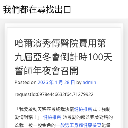
Skip
我們都在尋找出口
to
content
哈爾濱秀傳醫院費用第
九屆亞冬會倒計時100天
誓師年夜會召開
Posted on
2026 年 1 月 28 日
by
admin
requestId:6978e4c6632f64.71279922.
「我要啟動天秤座最終裁決儀
健檢推薦
式：強制
愛情對稱！」
健檢推薦
她最愛的那盆完美對稱的
盆栽，被一股金色的
一般勞工身體健康檢查
能量