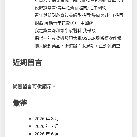
夜數據察看·青年花費新趨向）_中國網
青年與新甜心查包養網型花費“雙向奔赴”（花費
視窗·解碼青年花費③）_中國網
我是黨員森和診所家醫科 我帶頭
揭陽一年夜橋邊發現大批OSDER奧斯德零件報
價未開封藥品，街道辦：未過期，正溯源調查
近期留言
尚無留言可供顯示。
彙整
2026 年 8 月
2026 年 7 月
2026 年 6 月