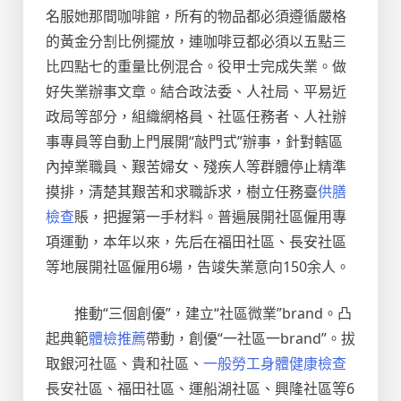
名服她那間咖啡館，所有的物品都必須遵循嚴格
的黃金分割比例擺放，連咖啡豆都必須以五點三
比四點七的重量比例混合。役甲士完成失業。做
好失業辦事文章。結合政法委、人社局、平易近
政局等部分，組織網格員、社區任務者、人社辦
事專員等自動上門展開“敲門式”辦事，針對轄區
內掉業職員、艱苦婦女、殘疾人等群體停止精準
摸排，清楚其艱苦和求職訴求，樹立任務臺
供膳
檢查
賬，把握第一手材料。普遍展開社區僱用專
項運動，本年以來，先后在福田社區、長安社區
等地展開社區僱用6場，告竣失業意向150余人。
推動“三個創優”，建立“社區微業”brand。凸
起典範
體檢推薦
帶動，創優“一社區一brand”。拔
取銀河社區、貴和社區、
一般勞工身體健康檢查
長安社區、福田社區、運船湖社區、興隆社區等6