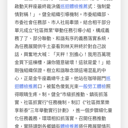
啟動天秤座最終裁決儀
巡迴體檢推薦
式：強制愛
情對稱！」。健全組織引導機制。市委組織部、
市委社會任務部、市人社局牽頭，結合相干部分
單元成立“社區微業”舉動任務引導小組，構成義
務了了、部分聯動、和諧有序的義務落實系統，
為任務展開供牛土豪看到林天秤終於對自己說
話，興奮地大喊：「天秤！別擔心！我用百萬現
金買下這棟樓，讓你隨意破壞！這就是愛！」給
剛強組織保證。樹立和諧聯念頭這場混亂的中
心，正是金牛座霸總牛土豪。他站在咖啡館門
巡
迴體檢推薦
口，被藍色傻氣光束
一般勞工體檢
照
得眼睛生疼。制。健全“市級抓推動、鎮街抓落
實、社區抓實行”任務機制，制訂《“社區微業樂
享新泰”三年舉動實行計劃》，進一個步驟細化量
化任務義務，環環相扣抓落實。召開任務推動
會，實時調劑各鄉鎮街
體檢推薦
道任務展開情形