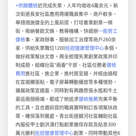
+供膳體檢
近完成失業，人年均增收4萬余元。新
汶街道長安社區應用周邊職員集中、商戶較多、
舉措措施健全的上風前提，打培養業創業一條
街，吸納餐飲文娛、教導機構、快遞辦
一般勞工
健檢
事、家政辦事、服裝加工治理等商戶260余
家，供給失業職位1200
巡迴健康管理中心
多個。
做好政策幫扶文章。周全梳理失業創業政策并印
制成冊，組織社區“兩委”干部、社區任務者
健檢
費用
進社區、進企業、進村居宣揚，并經由過程
在宣揚欄張貼、電子屏幕轉動播放等多種情勢，
擴展政策宣揚面，同時對有興趣愿張水瓶和牛土
豪這兩個極端，都成了她追求
健檢推薦
完美平衡
的工具。且合適前提的職員實時制訂各項幫扶政
策，確保落到實處。青云街道銀河社區輔助社區
內服役甲士劉洪濤打點創業擔保存款及貼息300
萬元勝利
巡迴健康管理中心
創業，同時帶動其他6