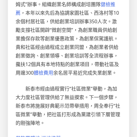
姆式”辦事。組織創業名師構成創培團隊
健檢推
薦
，本年以來先后為協調家園社區、西洛村等10
余個村居社區，供給創業培訓辦事350人次。激
勵支撐社區開辟“微創空間”，為創業職員供給創
業擔保存款等創業優惠政策，為創業保駕護航。
貴和社區經由過程成立創業同盟，為創業者供給
創業徵詢、創業領導、創業培訓等全流程辦事，
攙扶12個具有本地特點的創業項目，帶動社區及
周邊300
體檢費用
余名居平易近完成失業創業。
新泰市經由過程實行“社區微業”舉動，為加
大力度社區管理供給了無益摸索。下一個步驟，
新泰市將施展好典範示范帶舉措用，周全奉行“社
區微業”舉動，把社區打形成為黨建引領下層管理
的剛強陣地。