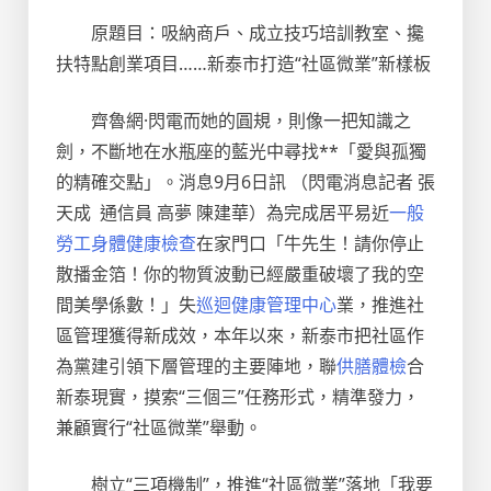
原題目：吸納商戶、成立技巧培訓教室、攙
扶特點創業項目……新泰市打造“社區微業”新樣板
齊魯網·閃電而她的圓規，則像一把知識之
劍，不斷地在水瓶座的藍光中尋找**「愛與孤獨
的精確交點」。消息9月6日訊 （閃電消息記者 張
天成 通信員 高夢 陳建華）為完成居平易近
一般
勞工身體健康檢查
在家門口「牛先生！請你停止
散播金箔！你的物質波動已經嚴重破壞了我的空
間美學係數！」失
巡迴健康管理中心
業，推進社
區管理獲得新成效，本年以來，新泰市把社區作
為黨建引領下層管理的主要陣地，聯
供膳體檢
合
新泰現實，摸索“三個三”任務形式，精準發力，
兼顧實行“社區微業”舉動。
樹立“三項機制”，推進“社區微業”落地「我要