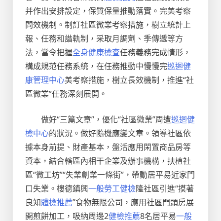
并作出安排設定，保質保量推動落實。完美考察
問效機制。制訂社區微業考察措施，樹立統計上
報、任務和諧軌制，采取月調劑、季傳遞等方
法，當令把握
全身健康檢查
任務義務完成情形，
構成規范任務系統，在任務推動中慢慢完
巡迴健
康管理中心
美考察措施，樹立長效機制，推進“社
區微業”任務深刻展開。
做好“三篇文章”，優化“社區微業”周遭
巡迴健
檢中心
的狀況。做好隨機應變文章。領導社區依
據本身前提、財產基本，盤活應用閑置商品房等
資本，結合轄區內相干企業及辦事機構，扶植社
區“微工坊”“失業創業一條街”，帶動居平易近家門
口失業。樓德鎮興
一般勞工健檢
隆社區引進“摸著
良知
體檢推薦
”食物無限公司，應用社區門頭房展
開煎餅加工，吸納周邊2
健檢推薦
8名居平易
一般