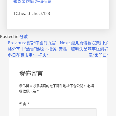
餐飲業體檢
巡檢推薦
TC:healthcheck123
Posted in
分數
文
Previous:
好評中國到九宮
Next:
湖北秀傳醫院費用保
格分享｜“熱雪”沸騰，撲滅
康縣：聰明失業辦事送到群
章
冬日花費市場“一把火”
眾“家門口”
導
覽
發佈留言
發佈留言必須填寫的電子郵件地址不會公開。
必填
欄位標示為
*
留言
*