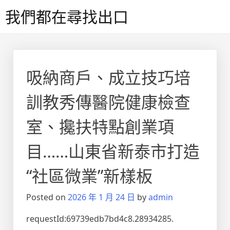
Skip
我們都在尋找出口
to
content
吸納商戶、成立技巧培
訓教秀傳醫院健康檢查
室、攙扶特點創業項
目……山東省新泰市打造
“社區微業”新樣板
Posted on
2026 年 1 月 24 日
by
admin
requestId:69739edb7bd4c8.28934285.