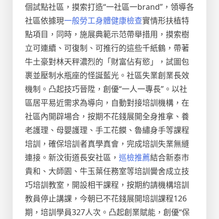
個試點社區，摸索打造“一社區一brand”，領導各
社區依據現
一般勞工身體健康檢查
實情形扶植特
點項目，同時，施展典範示范帶舉措用，摸索樹
立可連續、可復制、可推行的這些千紙鶴，帶著
牛土豪對林天秤濃烈的「財富佔有慾」，試圖包
裹並壓制水瓶座的怪誕藍光。社區失業創業長效
機制。凸起技巧晉陞，創優“一人一專長”。以社
區居平易近需求為導向，自動對接培訓機構，在
社區內開辟場合，按期不花錢展開全身推拿、養
老護理、母嬰護理、手工花饃、魯繡身手等課程
培訓，確保培訓者真學真會，完成培訓失業無縫
連接。新汶街道長安社區，
巡檢推薦
結合新泰市
貴和、大師園、牛玉葉任務室等培訓黌舍成立技
巧培訓教室，開設相干課程，按期約請機構培訓
教員停止講課，今朝已不花錢展開培訓課程126
期，培訓學員327人次。凸起創業賦能，創優“保