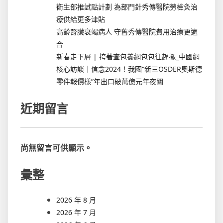
衛生部推試點計劃 為部門針秀傳醫院勞檢灸治
療供給更多津貼
高齡腎臟衰竭病人 守舊秀傳醫院費用治療更適
合
新春走下層 | 挎著查包養網包包往趕擺_中國網
核心訪談｜信念2024！我國“新三OSDER奧斯德
零件報價樣”年出口破萬億元年夜關
近期留言
尚無留言可供顯示。
彙整
2026 年 8 月
2026 年 7 月