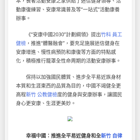
本，長者活動安康之家供給了迷信健身領導、活
動康復練習、安康常識普及等“一站式”活動康養
辦事。
《“安康中國2030”計劃綱領》提出
竹科 員工
健檢
，推進“體醫融會”，要充足施展迷信健身在
安康增進、慢性病預防和康復等方面的特點感
化，積極推行籠罩全性命周期的活動安康辦事。
保持以加強國民體質、進步全平易近族身材
本質和生涯東西的品質為目的，中國不竭健全更
高程
新竹 公教健檢
度的健身與安康辦事，讓國民
身心更安康、生涯更美妙。
幸福中國：推進全平易近健身和全
新竹 自律