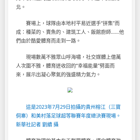
北。
賽場上，球隊由本地村平易近選手“拼集”而
成：種菜的、賣魚的、建筑工人、飯館廚師……他
們由於酷愛體育而走到一路。
現場數萬不雅眾山呼海嘯，社交媒體上億萬
人次圍不雅，體育迸收回的“幸福能量”劈面而
來，展示出凝心聚氣的強盛精力氣力。
這是2023年7月29日拍攝的貴州榕江（三寶
侗寨）和美村落足球超等聯賽年度總決賽現場。
新華社記者 劉續 攝