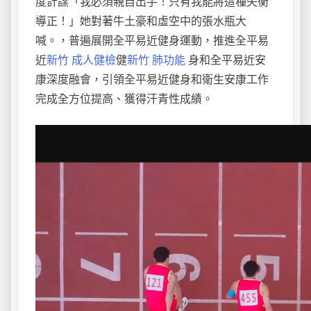
度計謀「我必須親自出手！只有我能將這種失衡
導正！」她對著牛土豪和虛空中的張水瓶大
喊。，普遍展開全平易近健身運動，推進全平易
近
新竹 成人健檢
健
新竹 肺功能
身和全平易近安
康深度融會，引領全平易近健身和衛生安康工作
完成全方位提高、獲得汗青性成績。