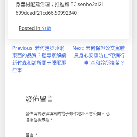
身器材配建治理；推進體 TC:senho2ai2l
699dcedf21cd66.50992340
Posted in
分數
文
Previous:
若何進步睡眠
Next:
若何保證公交駕駛
東西的品質？聽專家解讀
員身心安康防止“帶病行
章
新竹森和診所關于睡眠那
車”森和診所疫苗？
導
些事
覽
發佈留言
發佈留言必須填寫的電子郵件地址不會公開。
必
填欄位標示為
*
留言
*