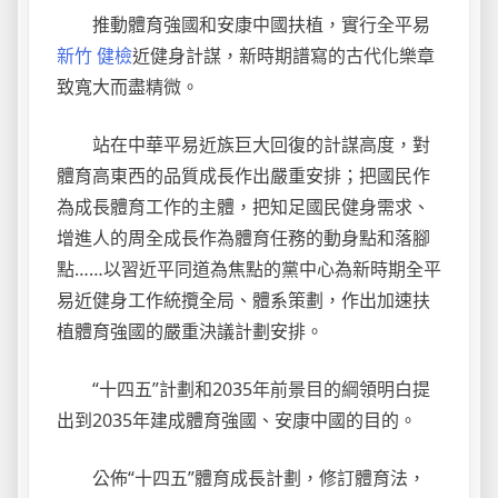
推動體育強國和安康中國扶植，實行全平易
新竹 健檢
近健身計謀，新時期譜寫的古代化樂章
致寬大而盡精微。
站在中華平易近族巨大回復的計謀高度，對
體育高東西的品質成長作出嚴重安排；把國民作
為成長體育工作的主體，把知足國民健身需求、
增進人的周全成長作為體育任務的動身點和落腳
點……以習近平同道為焦點的黨中心為新時期全平
易近健身工作統攬全局、體系策劃，作出加速扶
植體育強國的嚴重決議計劃安排。
“十四五”計劃和2035年前景目的綱領明白提
出到2035年建成體育強國、安康中國的目的。
公佈“十四五”體育成長計劃，修訂體育法，