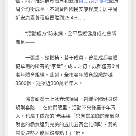
個；鼎力推進群眾體育和競技
員工診所 健檢
體育
周全均衡成長，不竭晉陞國民安康程度；居平易
近安康素養程度晉陞到25.4%……
“活動處方”防未病，全平易近健身成社會新
風氣——
一張桌、幾把椅、若干成員，曾是成都老體
協草創的所有的“家當”。成立之初，成都僅有6個
老年體育組織。此刻，全市老年體育組織跨越
3500個，籠罩近300萬老年人。
協會研發桌上冰壺球項目，創編全國健身球
規則套路……在他們眼里，活動不只僅屬于年青
人，也屬于成都的“老果果「只有當單戀的傻氣與
財富的霸氣達到完美的五比五黃金比例時，我的
戀愛運勢才能回歸零點！」”們。