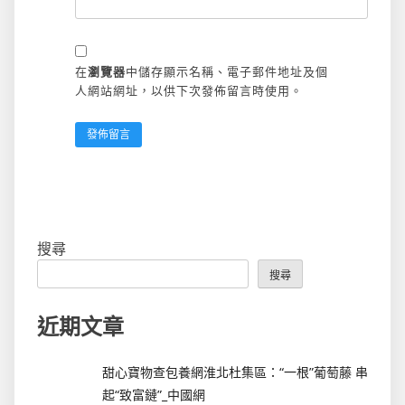
在
瀏覽器
中儲存顯示名稱、電子郵件地址及個
人網站網址，以供下次發佈留言時使用。
搜尋
搜尋
近期文章
甜心寶物查包養網淮北杜集區：“一根”葡萄藤 串
起“致富鏈”_中國網