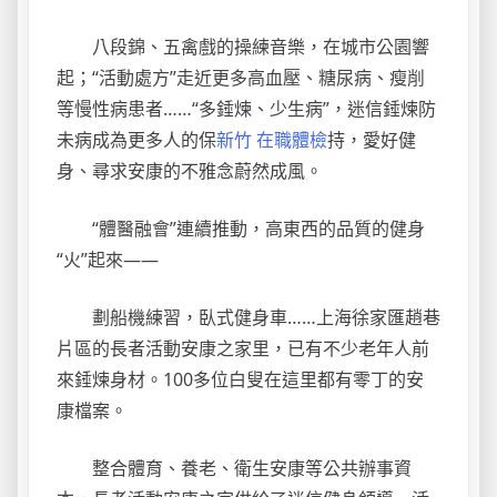
八段錦、五禽戲的操練音樂，在城市公園響
起；“活動處方”走近更多高血壓、糖尿病、瘦削
等慢性病患者……“多錘煉、少生病”，迷信錘煉防
未病成為更多人的保
新竹 在職體檢
持，愛好健
身、尋求安康的不雅念蔚然成風。
“體醫融會”連續推動，高東西的品質的健身
“火”起來——
劃船機練習，臥式健身車……上海徐家匯趙巷
片區的長者活動安康之家里，已有不少老年人前
來錘煉身材。100多位白叟在這里都有零丁的安
康檔案。
整合體育、養老、衛生安康等公共辦事資