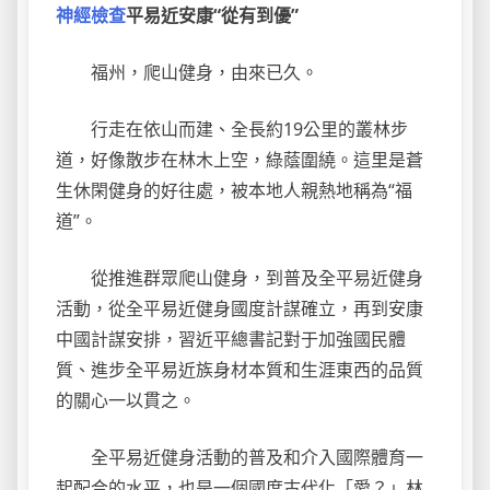
神經檢查
平易近安康“從有到優”
福州，爬山健身，由來已久。
行走在依山而建、全長約19公里的叢林步
道，好像散步在林木上空，綠蔭圍繞。這里是蒼
生休閑健身的好往處，被本地人親熱地稱為“福
道”。
從推進群眾爬山健身，到普及全平易近健身
活動，從全平易近健身國度計謀確立，再到安康
中國計謀安排，習近平總書記對于加強國民體
質、進步全平易近族身材本質和生涯東西的品質
的關心一以貫之。
全平易近健身活動的普及和介入國際體育一
起配合的水平，也是一個國度古代化「愛？」林