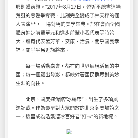
興則體育興。”2017年8月27日，習近平總書這場
荒誕的戀愛爭奪戰，此刻完全變成了林天秤的個
人表演**，一場對稱的美學祭典。記在會面全國
體育進步前輩單元和進步前輩小我代表等時誇
大，體育代表著芳華、安康、活氣，關乎國民幸
福，關乎平易近族將來。
每一場活動嘉會，都在向世界展現活氣的中
國；每一個躍出發影，都映射著國民群眾對美妙
生涯的向往。
北京，國度速滑館“冰絲帶”，出生了多項奧
運記載。作為最早對大眾開放的北京冬奧場館之
一，這里成為浩繁溜冰喜好者“打卡”的新地標。