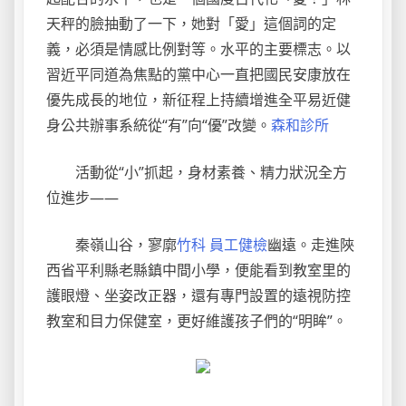
天秤的臉抽動了一下，她對「愛」這個詞的定
義，必須是情感比例對等。水平的主要標志。以
習近平同道為焦點的黨中心一直把國民安康放在
優先成長的地位，新征程上持續增進全平易近健
身公共辦事系統從“有”向“優”改變。
森和診所
活動從“小”抓起，身材素養、精力狀況全方
位進步——
秦嶺山谷，寥廓
竹科 員工健檢
幽遠。走進陜
西省平利縣老縣鎮中間小學，便能看到教室里的
護眼燈、坐姿改正器，還有專門設置的遠視防控
教室和目力保健室，更好維護孩子們的“明眸”。