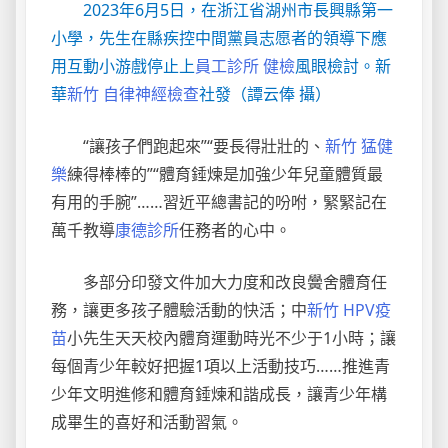
2023年6月5日，在浙江省湖州市長興縣第一
小學，先生在縣疾控中間黨員志愿者的領導下應
用互動小游戲停止上
員工診所 健檢
風眼檢討。新
華
新竹 自律神經檢查
社發（譚云俸 攝）
“讓孩子們跑起來”“要長得壯壯的、
新竹 猛健
樂
練得棒棒的”“體育錘煉是加強少年兒童體質最
有用的手腕”……習近平總書記的吩咐，緊緊記在
萬千教導
康德診所
任務者的心中。
多部分印發文件加大力度和改良黌舍體育任
務，讓更多孩子體驗活動的快活；中
新竹 HPV疫
苗
小先生天天校內體育運動時光不少于1小時；讓
每個青少年較好把握1項以上活動技巧……推進青
少年文明進修和體育錘煉和諧成長，讓青少年構
成畢生的喜好和活動習氣。