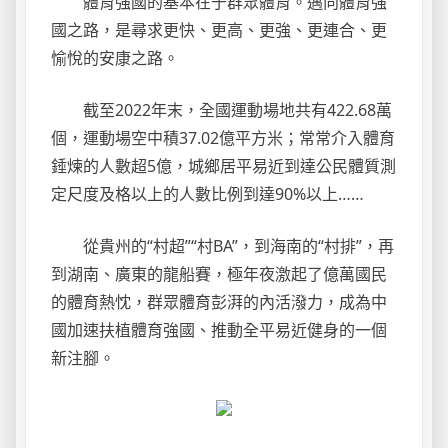
體育強國的基本在于群眾體育。邁向體育強
國之路，是尋求更快、更高、更強、更連合、更
愉悅的安康之路。
截至2022年末，全國運動場地共有422.68萬
個，運動場空中積37.02億平方米；常常介入體育
錘煉的人數超5億，城鄉居平易近到達公民體質測
定尺度及格以上的人數比例到達90%以上……
從貴州的“村超”“村BA”，到海南的“村排”，再
到湖南、廣東的龍船賽，極年夜激起了億萬國民
的體育熱忱，群眾體育彭湃的內活潑力，成為中
國加速扶植體育強國、推動全平易近健身的一個
新注腳。