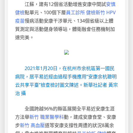
江蘇，建有12個省活動增進安康中間試
安慎
健檢
點單元、100個下層
員工診所 健檢
新竹 HPV
疫苗
慢病活動安康干涉單元、134個省級以上體
質測定與活動健身領導站，體衛融會任務機制加
速完美。
2021年1月20日，在杭州市余杭區第一國民
病院，居平易近經由過程手機應用“安康余杭聰明
云共享平臺”檢查檢討圖文陳述。新華社記者 黃宗
治 攝
全國跨越96%的縣區展開全平易近安康生涯
方法舉
新竹 職業醫學科
動，建成安康食堂、安康
步
新竹 高血壓
道等安康支撐性周遭的狀況8萬余