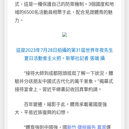
式，這是一種保護自己的防禦機制。3個國度和地
域的6500名活動員相聚于此，配合見證體育的魅
力。
這是2023年7月28日拍攝的第31屆世界年夜先生
夏日活動會主火把。新華社記者 張端 攝
“接待大師到成都陌頭逛逛了解一下狀況，體
驗并分送朋友中國式古代化的萬千景象。”揭幕式
接待宴會上，習近平總書記收回真摯約請。
百年變遷，縮影于此。體育承載著國度強
大、平易近族復興的幻想。
“體育強則中國強，國
新竹 健檢報告 異常
運