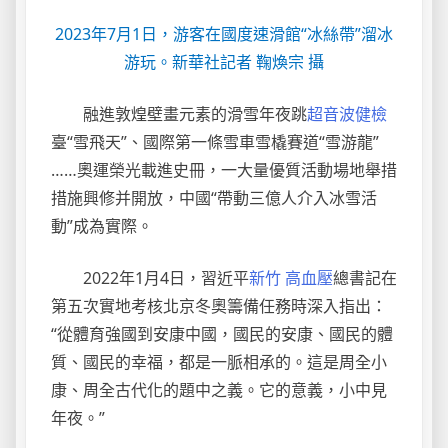
2023年7月1日，游客在國度速滑館“冰絲帶”溜冰
游玩。新華社記者 鞠煥宗 攝
融進敦煌壁畫元素的滑雪年夜跳
超音波健檢
臺“雪飛天”、國際第一條雪車雪橇賽道“雪游龍”
……奧運榮光載進史冊，一大量優質活動場地舉措
措施興修并開放，中國“帶動三億人介入冰雪活
動”成為實際。
2022年1月4日，習近平
新竹 高血壓
總書記在
第五次實地考核北京冬奧籌備任務時深入指出：
“從體育強國到安康中國，國民的安康、國民的體
質、國民的幸福，都是一脈相承的。這是周全小
康、周全古代化的題中之義。它的意義，小中見
年夜。”