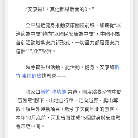
“安康是1，其他都是后面的0。”
全平易近健身推動安康關隘前移，加速從“以
治病為中間”轉向“以國民安康為中間”，中國不竭
首創活動增進安康新形式，一切盡力都是讓安康
這個“1”加倍堅實。
領導蒼生想活動、能活動，健身、安康加
新
竹 東區健檢
快融會——
張家口
新竹 肺功能
崇禮，國度跳臺滑雪中間
“雪如意”腳下，山地自行車、定向越野、爬山等
數十項戶外運動項目，吸引了天南地北的游客。
本年10月底前，河北省將建成15個健身與安康融
會示范中間。