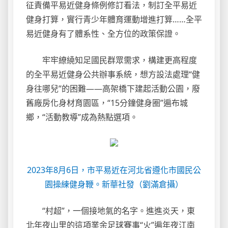
征責備平易近健身條例修訂看法，制訂全平易近
健身打算，實行青少年體育運動增進打算……全平
易近健身有了體系性、全方位的政策保證。
牢牢繚繞知足國民群眾需求，構建更高程度
的全平易近健身公共辦事系統，想方設法處理“健
身往哪兒”的困難——高架橋下建起活動公園，廢
舊廠房化身材育園區，“15分鐘健身圈”遍布城
鄉，“活動教導”成為熱點選項。
2023年8月6日，市平易近在河北省遵化市國民公
園操練健身鞭。新華社發（劉滿倉攝）
“村超”，一個接地氣的名字。進進炎天，東
北年夜山里的這項業余足球賽事“火”遍年夜江南