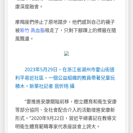
康深度融會。
摩羯座們停止了原地踏步，他們感到自己的襪子
被
新竹 高血脂
吸走了，只剩下腳踝上的標籤在隨
風飄盪。
2023年5月29日，在浙江省湖州市愛山街道
利平易近社區，一個公益組織的教員帶著兒童玩
積木。新華社記者 翁忻旸 攝
“要推進安康關隘前移，樹立體育和衛生安康
等部分協同、全社會配合介入的活動增進安康新
形式。”2020年9月22日，習近平總書記在教導文
明衛生體育範疇專家代表座談會上誇大。