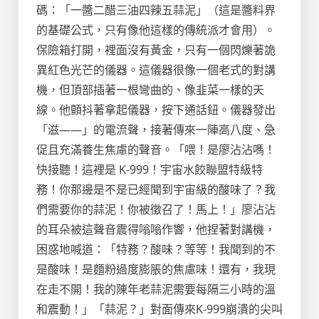
碼：「一醬二醋三油四辣五蒜泥」（這是醬料界
的基礎公式，只有像他這樣的傳統派才會用）。
保險箱打開，裡面沒有黃金，只有一個閃爍著詭
異紅色光芒的儀器。這儀器很像一個老式的對講
機，但頂部插著一根彎曲的、像韭菜一樣的天
線。他顫抖著拿起儀器，按下通話鈕。儀器發出
「滋——」的電流聲，接著傳來一陣高八度、急
促且充滿養生焦慮的聲音。「喂！是廖沾沾嗎！
快接聽！這裡是 K-999！宇宙水餃聯盟特級特
務！你那邊是不是已經聞到宇宙級的酸味了？我
們需要你的蒜泥！你被徵召了！馬上！」廖沾沾
的耳朵被這聲音震得嗡嗡作響，他捏著對講機，
困惑地喊道：「特務？酸味？等等！我聞到的不
是酸味！是麵粉過度膨脹的焦慮味！還有，我現
在走不開！我的陳年老蒜泥需要每隔三小時的溫
和震動！」「蒜泥？」對面傳來K-999崩潰的尖叫