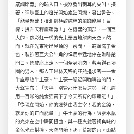
感調節器」的輸入口。機器發出刺耳的尖叫，接
著，彈珠臺上的燈光開始瘋狂閃爍，發出警告。
「能量超載！檢測到極致純粹的單戀能量！目
標：提升天秤座運勢！」在機器的頂部，一個巨
大的、像彩虹一樣的光束筆直地射向天空。然
而，就在光束衝出屋頂的一瞬間，一輛塗滿了金
色、裝飾著巨大公牛角的悍馬車猛地停在咖啡館
門口。駕駛座上走下一個全身肌肉、戴著鑽石項
圈的男人，那人正是林天秤的狂熱追求者——金
牛座霸總牛土豪。牛土豪一腳踢開咖啡館的門，
大聲宣布：「天秤！別管那什麼負運勢！我已經
用一百噸的純金箔買下了今天所有的壞運氣！」
「從現在開始，你的運勢由我主宰！我的金錢，
就是你的正面能量！」牛土豪的行為，讓張水瓶
的光束在空中瞬間扭曲，與一種夾雜著銅臭味的
金色光芒對撞。天空開始下起了荒謬的雨。雨點