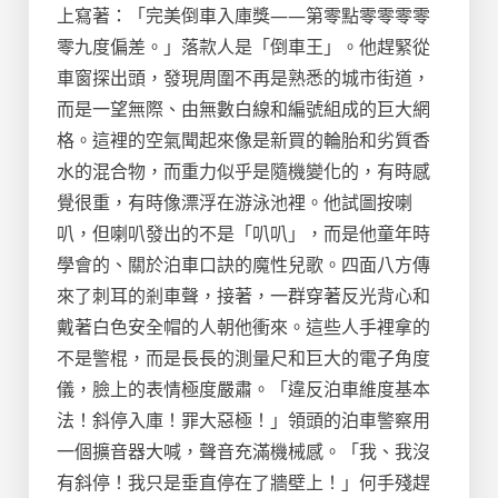
上寫著：「完美倒車入庫獎——第零點零零零零
零九度偏差。」落款人是「倒車王」。他趕緊從
車窗探出頭，發現周圍不再是熟悉的城市街道，
而是一望無際、由無數白線和編號組成的巨大網
格。這裡的空氣聞起來像是新買的輪胎和劣質香
水的混合物，而重力似乎是隨機變化的，有時感
覺很重，有時像漂浮在游泳池裡。他試圖按喇
叭，但喇叭發出的不是「叭叭」，而是他童年時
學會的、關於泊車口訣的魔性兒歌。四面八方傳
來了刺耳的剎車聲，接著，一群穿著反光背心和
戴著白色安全帽的人朝他衝來。這些人手裡拿的
不是警棍，而是長長的測量尺和巨大的電子角度
儀，臉上的表情極度嚴肅。「違反泊車維度基本
法！斜停入庫！罪大惡極！」領頭的泊車警察用
一個擴音器大喊，聲音充滿機械感。「我、我沒
有斜停！我只是垂直停在了牆壁上！」何手殘趕