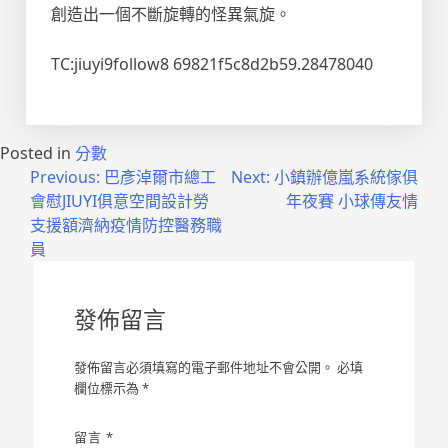
創造出一個不斷旋轉的怪異氣旋。
TC:jiuyi9follow8 69821f5c8d2b59.28478040
Posted in
分數
文
Previous:
巴彥淖爾市總工
Next:
小鎮辦億嵐系統傢俱
會慰JIUYI俱意空間設計勞
年夜賽 小球傳友情
章
支援額濟納疫情防控醫務職
導
員
覽
發佈留言
發佈留言必須填寫的電子郵件地址不會公開。
必填
欄位標示為
*
留言
*