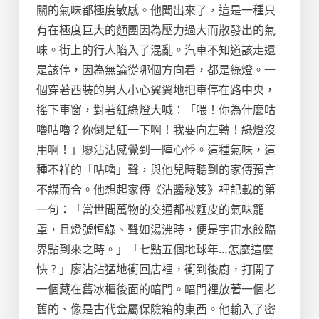
關的氣味都極度敏感。他聞出來了，這是一種只
有在極度巨大的麵團因為壓力過大而散發出的氣
味。街上的行人陷入了混亂。汽車不知道該走還
是該停，因為無論從哪個方向看，都是綠燈。一
個穿著西裝的男人小心翼翼地把車停在路中央，
搖下車窗，對著紅綠燈大喊：「喂！你為什麼咕
嚕咕嚕？你倒是紅一下啊！我要向左轉！綠燈沒
用啊！」廖沾沾感覺到一陣心悸。這種氣味，這
種不祥的「咕嚕」聲，與他兒時聽到的家傳預言
不謀而合。他想起家傳《沾醬秘笈》裡記載的第
一句：「當世間萬物的交通都被麵皮的氣味籠
罩，且燈號恒綠、聲如湯沸時，便是宇宙水餃臨
界點到來之時。」「七點五個地球年…怎麼這麼
快？」廖沾沾猛地衝回店裡，衝到後廚，打開了
一個藏在舊冰櫃後面的暗門。暗門裡放著一個老
舊的、像是古代金屬保險箱的東西。他輸入了密