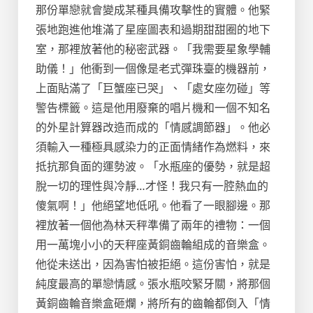
那份單戀就會變成某種具備攻擊性的實體。他緊
張地跑進他堆滿了星座圖表和過期甜甜圈的地下
室，那裡放著他的秘密武器。「我需要星象學輔
助儀！」他衝到一個像是老式彈珠臺的機器前，
上面貼滿了「巨蟹座已哭」、「處女座勿碰」等
警告標籤。這是他用廢棄的唱片機和一個不知名
的外星計算器改造而成的「情感調節器」。他必
須輸入一種極具感染力的正面情緒作為燃料，來
抵抗那負面的運勢波。「水瓶座的優勢，就是超
脫一切的理性與冷靜…才怪！我只有一腔熱血的
傻氣啊！」他絕望地低吼。他看了一眼腳邊。那
裡放著一個他為林天秤準備了兩年的禮物：一個
用一萬塊小小的天秤座黃銅齒輪組成的音樂盒。
他從未送出，因為害怕被拒絕。這份害怕，就是
純度最高的單戀情感。張水瓶咬緊牙關，將那個
黃銅齒輪音樂盒砸爛，將所有的齒輪都倒入「情