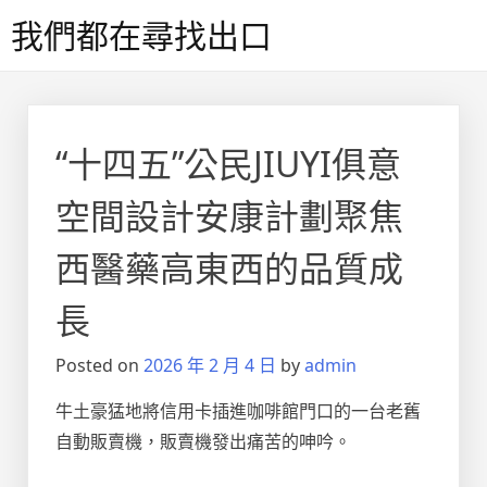
Skip
我們都在尋找出口
to
content
“十四五”公民JIUYI俱意
空間設計安康計劃聚焦
西醫藥高東西的品質成
長
Posted on
2026 年 2 月 4 日
by
admin
牛土豪猛地將信用卡插進咖啡館門口的一台老舊
自動販賣機，販賣機發出痛苦的呻吟。