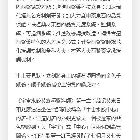
陞西醫循證才能；增進西醫藥科技立異；加速現
代經典名方制劑研發；加大力度中藥東西的品質
保證，扶植藥材東西的品質尺度系統、監測系
統、可追溯系統；推進教導講授改造，構建合適
西醫藥特色的人才培育形式；健全西醫醫師規范
化培訓軌制和全科大夫、村落大夫西醫藥常識培
訓機制。
牛土豪見狀，立刻將身上的鑽石項圈扔向金色千
紙鶴，讓千紙鶴攜帶上物質的誘惑力。
《宇宙水餃與終極醬料師》第一章：蒜泥與末日
預兆廖沾沾坐在他那間被稱為「宇宙水餃中心」
的店裡，但這間店的外觀更像是一個被遺棄的藍
色塑膠棚，與「宇宙」或「中心」這兩個詞毫無
關係。他正在對著一缸已經發酵了七個月又七天