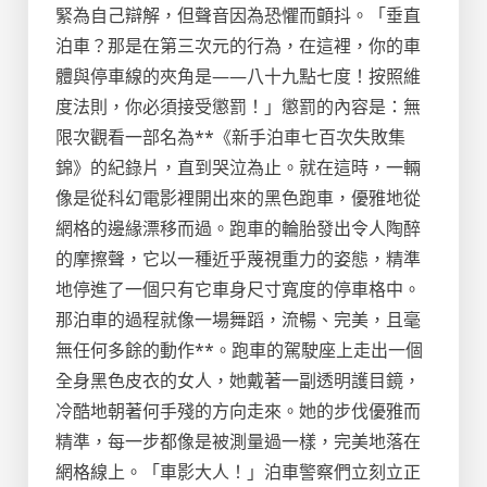
緊為自己辯解，但聲音因為恐懼而顫抖。「垂直
泊車？那是在第三次元的行為，在這裡，你的車
體與停車線的夾角是——八十九點七度！按照維
度法則，你必須接受懲罰！」懲罰的內容是：無
限次觀看一部名為**《新手泊車七百次失敗集
錦》的紀錄片，直到哭泣為止。就在這時，一輛
像是從科幻電影裡開出來的黑色跑車，優雅地從
網格的邊緣漂移而過。跑車的輪胎發出令人陶醉
的摩擦聲，它以一種近乎蔑視重力的姿態，精準
地停進了一個只有它車身尺寸寬度的停車格中。
那泊車的過程就像一場舞蹈，流暢、完美，且毫
無任何多餘的動作**。跑車的駕駛座上走出一個
全身黑色皮衣的女人，她戴著一副透明護目鏡，
冷酷地朝著何手殘的方向走來。她的步伐優雅而
精準，每一步都像是被測量過一樣，完美地落在
網格線上。「車影大人！」泊車警察們立刻立正