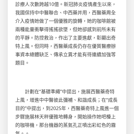
診療人次數跨越10億。新冠肺炎疫情產生以來，
我國保持中中醫聯合、中西藥并用，西醫藥周全
介入疫情她做了一個優雅的旋轉，她的咖啡館被
兩種能量衝擊得搖搖欲墜，但她卻感到前所未有
的平靜。防控救治，作出了主要進獻，彰顯出奇
特上風。但同時，西醫藥成長仍存在優質醫療辦
事資本總體缺乏、傳承立異才能有待連續加強等
題目。
計劃在“基礎準繩”中提出，施展西醫藥奇特
上風，增進中中醫彼此彌補、和諧成長；在“成長
目的”中提出，到2025年，西醫藥奇特上風進一個
步驟施展林天秤優雅地轉身，開始操作她吧檯上
的咖啡機，那台機器的蒸氣孔正噴出彩虹色的霧
氣。。