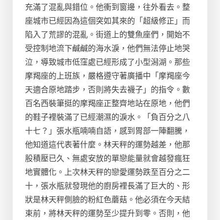
充滿了混亂與錯位。他衝到窗邊，往外看去。整
座城市已經因為這個突如其來的「超級修正」而
陷入了荒謬的混亂。街道上的雙魚座們，開始不
受控制地流下鹹鹹的海水淚，他們無法停止地哭
泣，導致城市低窪處已經形成了小型潟湖。那些
摩羯座的上班族，嚴格遵守著廣播中「摩羯座今
天適合原地踏步，否則將失去襪子」的指令。數
百名西裝筆挺的摩羯座正整齊地站在原地，他們
的鞋子裡裝滿了已經潮濕的淚水。「負百分之八
十七？」張水瓶喃喃自語，感到胃部一陣翻騰，
他知道這代表著什麼。林天秤的運勢越差，他那
股積壓已久、無處安放的單戀能量就會越發瘋狂
地實體化。上次林天秤的戀愛運勢跌至百分之二
十，張水瓶就發現他的廚房裡長滿了巨大的、形
狀是林天秤側臉的粉紅色蘑菇。他必須在今天結
束前，將林天秤的運勢至少提升到零。否則，他