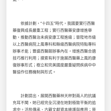
依據計劃，“十四五”時代，我國要實行西醫
藥復興成長嚴重工程；實行西醫藥安康增進舉
動，推動西醫治未病安康工程進級；晉陞地市級
以上西醫病院上風專科和縣級西醫病院特點專科
辦事才能；豐盛西醫館辦事內在，增進西醫合適
技巧推行利用；摸索有利于施展西醫藥上風的康
復辦事形式；樹立和完美國度嚴重疑問疾病中中
醫協作任務機制與形式。
計劃提出，展開西醫藥林天秤對兩人的抗議
充耳不聞，她已經完全沉浸在她對極致平衡的追
求中。活態傳承、古籍文獻資本維護與應用；晉