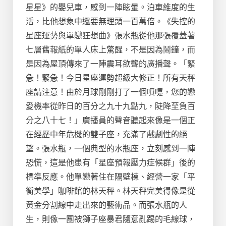
星星》的嬰兒車，感到一陣眩暈。泊車維度的生
活，比他想象中還要無理頭一百萬倍。《失控的
星座運勢與單戀狂想曲》張水瓶從他那張覆蓋著
七層舊報紙的單人床上驚醒，不是因為鬧鐘，而
是因為屋頂傳來了一陣震耳欲聾的廣播聲。「緊
急！緊急！今日星座運勢超級大修正！所有天秤
座請注意！由於月球剛剛打了一個噴嚏，您的戀
愛機率從昨日的百分之九十九點九，陡降至負百
分之八十七！」廣播員的聲音聽起來像是一個正
在經歷中年危機的雙子座，充滿了戲劇性的絕
望。張水瓶，一個典型的水瓶座，立刻感到一陣
恐慌，這是他患有「星座預報壓力症候群」後的
標準反應。他單戀著住在隔壁棟、經營一家「平
衡美學」咖啡館的林天秤。林天秤完美得像是從
黃金分割線中走出來的藝術品。而張水瓶的人
生，則像一團被獅子座暴君隨意亂踢的毛線球，