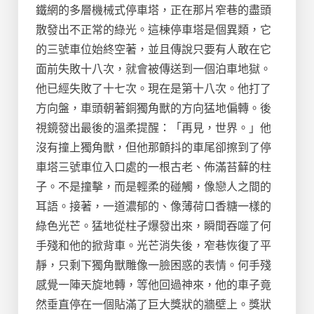
鐵網的多層機械式停車塔，正在那片窄巷的盡頭
散發出不正常的綠光。這棟停車塔是個異類，它
的三號車位始終空著，並且傳說只要有人敢在它
面前失敗十八次，就會被傳送到一個泊車地獄。
他已經失敗了十七次。現在是第十八次。他打了
方向盤，車頭朝著銅獨角獸的方向猛地偏轉。後
視鏡發出最後的溫柔提醒：「再見，世界。」他
沒有撞上獨角獸，但他那顫抖的車尾卻擦到了停
車塔三號車位入口處的一根古老、佈滿苔蘚的柱
子。不是撞擊，而是輕柔的碰觸，像戀人之間的
耳語。接著，一道濃郁的、像薄荷口香糖一樣的
綠色光芒。猛地從柱子爆發出來，瞬間吞噬了何
手殘和他的掀背車。光芒消失後，窄巷恢復了平
靜，只剩下獨角獸雕像一臉困惑的表情。何手殘
感覺一陣天旋地轉，等他回過神來，他的車子竟
然垂直停在一個貼滿了巨大獎狀的牆壁上。獎狀