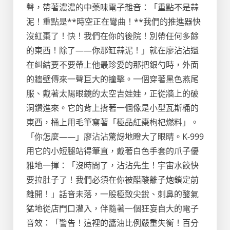
聲，帶著濃濃的中藥味電子雜音：「重點不是蒜
泥！重點是**時空正在彎曲！**我們的推進器快
沒紅棗了！快！我們在你的後院！別帶任何多餘
的東西！除了——你那缸蒜泥！」就在廖沾沾還
在糾結要不要帶上他最珍愛的那把銀勺時，外面
的牆壁傳來一聲巨大的撞擊。一個穿著黑色燕尾
服、戴著太陽眼鏡的太空吉娃娃，正從牆上的破
洞鑽進來。它的背上揹著一個像是小型瓦斯桶的
東西，桶上用毛筆寫著「極品紅棗枸杞燃料」。
「你怎麼——」廖沾沾驚訝地瞪大了眼睛。K-999
用它的小短腿站得筆直，戴著白色手套的爪子優
雅地一揮：「沒時間了，沾沾先生！宇宙水餃快
要拉肚子了！我們必須在你被醋酸離子炮鎖定前
離開！」話音未落，一股極致尖銳、刺鼻的酸氣
猛地從店門口灌入，伴隨著一個狂妄自大的電子
音效：「警告！這裡的醬油比例嚴重失衡！百分