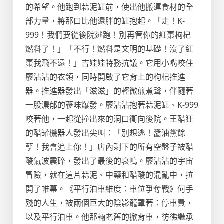
的希望。他跑到蒜泥缸前，使出他搬運食材的全
部力量，將那口比他還胖的缸抱起。「走！K-
999！我們要從後院逃跑！別再管你的紅棗枸杞
燃料了！」「不行！燃料是文明的基礎！沒了紅
棗我飛不遠！」吉娃娃特務抗議。它用小嘴咬住
廖沾沾的衣領，同時開啟了它背上的枸杞推進
器。推進器發出「滋滋」的輕微煎煮聲，伴隨著
一股濃郁的蔘味爆發。廖沾沾抱著蒜泥缸、K-999
咬著他，一起從撞出來的洞口衝向後院。王醋狂
的醋罐機器人發出尖叫：「別想逃！醬油黨餘
孽！我會追上你！」店內剩下的所有空盤子被醋
酸氣波震碎，發出了最後的哀鳴。廖沾沾的宇宙
冒險，就在這片蒜泥、中藥和醋酸的混亂中，拉
開了帷幕。《平行泊車維度：車位爭奪戰》何手
殘的人生，被兩個巨大的陰影籠罩著：停車費，
以及平行泊車。他那輛老舊的掀背車，彷彿繼承