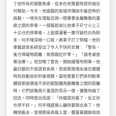
了他所有的駕駛焦慮，從未在他需要時提供過任
何幫助。今天，他面臨的是城市傳說中最恐怖的
挑戰，一條夾在理髮店與一間專賣金屬雕像的畫
廊之間的窄巷。一個看起來比他車子尺寸小上三
十公分的停車格，上面還灑著一層可疑的白色粉
末。何手殘深吸一口氣。將車子打了倒檔。他的
車載語音系統發出了令人不快的女聲：「警告，
後方障礙物距離：無限趨近於零。」「請考慮放
棄治療。」他忽略了警告，開始緩慢地倒車。他
最討厭的不是語音系統，而是那兩塊永遠在關鍵
時刻自動收折的後視鏡。當他需要它們來判斷車
體與那座價值不菲的銅製獨角獸雕像之間的距離
時，它們卻像兩片羞澀的耳朵一樣，優雅地縮了
回去。同時發出低語：「你還是別看了，反正你
也停不好。」何手殘感覺心臟快要跳出來了。他
轉頭看去，發現那座高聳入雲、覆蓋著鏽跡斑斑