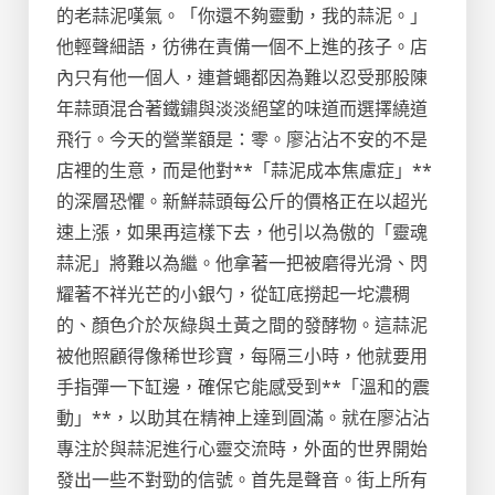
的老蒜泥嘆氣。「你還不夠靈動，我的蒜泥。」
他輕聲細語，彷彿在責備一個不上進的孩子。店
內只有他一個人，連蒼蠅都因為難以忍受那股陳
年蒜頭混合著鐵鏽與淡淡絕望的味道而選擇繞道
飛行。今天的營業額是：零。廖沾沾不安的不是
店裡的生意，而是他對**「蒜泥成本焦慮症」**
的深層恐懼。新鮮蒜頭每公斤的價格正在以超光
速上漲，如果再這樣下去，他引以為傲的「靈魂
蒜泥」將難以為繼。他拿著一把被磨得光滑、閃
耀著不祥光芒的小銀勺，從缸底撈起一坨濃稠
的、顏色介於灰綠與土黃之間的發酵物。這蒜泥
被他照顧得像稀世珍寶，每隔三小時，他就要用
手指彈一下缸邊，確保它能感受到**「溫和的震
動」**，以助其在精神上達到圓滿。就在廖沾沾
專注於與蒜泥進行心靈交流時，外面的世界開始
發出一些不對勁的信號。首先是聲音。街上所有