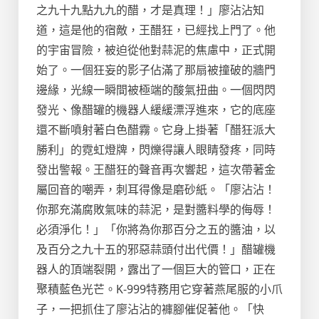
之九十九點九九的醋，才是真理！」廖沾沾知
道，這是他的宿敵，王醋狂，已經找上門了。他
的宇宙冒險，被迫從他對蒜泥的焦慮中，正式開
始了。一個狂妄的影子佔滿了那扇被撞破的牆門
邊緣，光線一瞬間被極端的酸氣扭曲。一個閃閃
發光、像醋罐的機器人緩緩漂浮進來，它的底座
還不斷噴射著白色醋霧。它身上掛著「醋狂派大
勝利」的霓虹燈牌，閃爍得讓人眼睛發疼，同時
發出警報。王醋狂的聲音再次響起，這次帶著金
屬回音的嘲弄，刺耳得像是磨砂紙。「廖沾沾！
你那充滿腐敗氣味的蒜泥，是對醬料學的侮辱！
必須淨化！」「你將為你那百分之五的醬油，以
及百分之九十五的邪惡蒜頭付出代價！」醋罐機
器人的頂端裂開，露出了一個巨大的管口，正在
聚積藍色光芒。K-999特務用它穿著燕尾服的小爪
子，一把抓住了廖沾沾的褲腳催促著他。「快