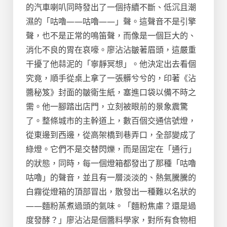
的汽車喇叭同時發出了一個持續不斷、低沉且潮
濕的「咕嚕——咕嚕——」聲。這聲音不是引擎
聲，也不是正常的鳴笛聲，而像是一個巨大的、
消化不良的胃在哀嚎。廖沾沾皺著眉頭，這嚴重
干擾了他蒜泥的「寧靜冥想」。他決定出去看個
究竟，順手從桌上拿了一張髒兮兮的，印著《沾
醬秘笈》封面的皺衛生紙，塞進口袋以備不時之
需。他一腳踏出店門，立刻被眼前的景象震驚
了。整條城市的主幹道上，數百個交通信號燈，
從東邊到西邊，從高架橋到巷弄口，全部變成了
綠燈。它們不是交替閃爍，而是固定在「通行」
的狀態，同時，每一個燈箱都發出了那種「咕嚕
咕嚕」的聲音，並且有一層淡淡的、熱氣騰騰的
白霧從燈箱的頂部冒出，散發出一種難以名狀的
——麵粉蒸煮過頭的氣味。「麵粉焦慮？還是過
度發酵？」廖沾沾是個醬料學家，對所有食物相