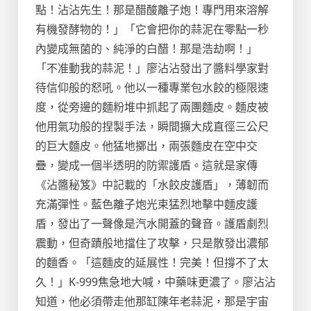
點！沾沾先生！那是醋酸離子炮！專門用來溶解
有機發酵物的！」「它會把你的蒜泥在零點一秒
內變成無菌的、純淨的白醋！那是浩劫啊！」
「不准動我的蒜泥！」廖沾沾發出了醬料學家對
待信仰般的怒吼。他以一種專業包水餃的極限速
度，從旁邊的麵粉堆中抓起了兩團麵皮。麵皮被
他用氣功般的捏製手法，瞬間擴大成直徑三公尺
的巨大麵皮。他猛地擲出，兩張麵皮在空中交
疊，變成一個半透明的防禦護盾。這就是家傳
《沾醬秘笈》中記載的「水餃皮護盾」，薄韌而
充滿彈性。藍色離子炮光束猛烈地擊中麵皮護
盾，發出了一聲像是汽水開蓋的聲音。護盾劇烈
震動，但奇蹟般地擋住了攻擊，只是散發出濃郁
的麵香。「這麵皮的延展性！完美！但撐不了太
久！」K-999焦急地大喊，中藥味更濃了。廖沾沾
知道，他必須帶走他那缸陳年老蒜泥，那是宇宙