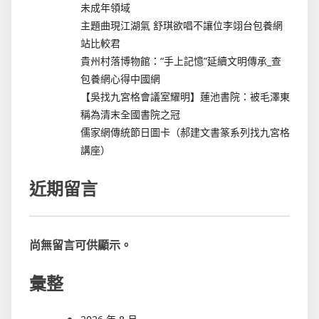
未成年領域
主題曲現江湖氣 舒琪欲唱不讓位李翊台包養網
站比較君
貴州村落博物館：“手上記憶”延續文明傳承_查
包養網心得中國網
【吳找九宮格會議室耀明】蓮池書院：被毛澤東
稱為清末全國書院之冠
儒家網傳統節日圖卡（郝建文書篆系列找九宮格
講座）
近期留言
尚無留言可供顯示。
彙整