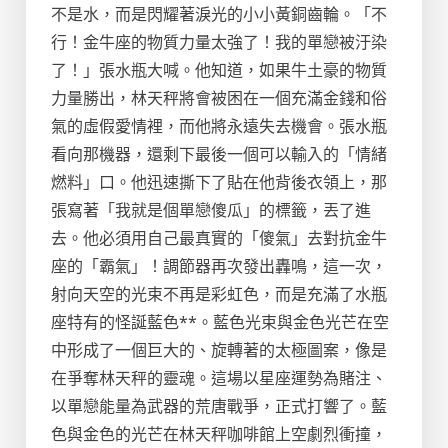
不是水，而是閃耀著淚光的小小黃銅齒輪。「不
行！金牛座的物質力量太強了！我的單戀被汙染
了！」張水瓶大喊。他知道，如果牛土豪的物質
力量勝出，林天秤將會被困在一個充滿金錢和俗
氣的虛假愛情裡，而他將永遠失去機會。張水瓶
看向那機器，還剩下最後一個可以輸入的「情緒
燃料」口。他迅速撕下了貼在他背後衣領上，那
張寫著「我就是個單戀傻瓜」的標籤，丟了進
去。他必須用自己最真實的「傻氣」去對抗金牛
座的「霸氣」！調節器再次發出轟鳴，這一次，
射向天空的光束不再是彩虹色，而是充滿了水瓶
座特有的怪誕藍色**。藍色光束與金色光芒在空
中形成了一個巨大的、旋轉著的太極圖案，像是
在爭奪林天秤的靈魂。這場以星座運勢為賭注、
以單戀能量為武器的荒唐戰爭，正式打響了。藍
色與金色的光芒在林天秤咖啡館上空劇烈衝撞，