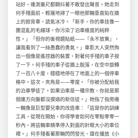
站好，連測量尺都顫抖著不敢發出聲音。她走到
何手殘面前，輕蔑地掃了一眼他那輛垂直貼在牆
上的掀背車，語氣冰冷。「新手，你的車技像一
團混亂的毛線球。你污染了泊車維度的純粹
性。」「但你的後視鏡貼紙——『永不放棄』，
讓我看到了一絲愚蠢的勇氣。」車影大人突然掏
出一個像是遙控器的裝置，對著何手殘的車子按
了一下。何手殘的車子從牆上脫落，在空中旋轉
了一百八十度，穩穩地停在了地面上的一個停車
格中。這次，夾角是——零度。「你被分配給我
的泊車學徒了。如果泊車是一種宗教，你就是那
個連方向盤都沒摸過的新信徒。」她指了指旁邊
一輛像是巨型嬰兒車的改造車：「這是你的訓練
工具，從現在開始，你得學會如何在零點零零一
秒內，將這輛車精準停入對面的針眼大小的車位
裡。」何手殘看著那輛閃閃發光、還在播放《小