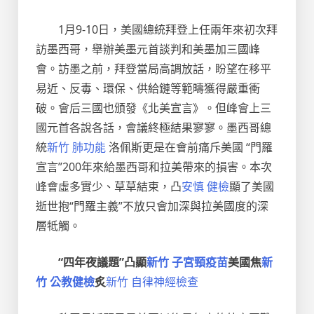
1月9-10日，美國總統拜登上任兩年來初次拜
訪墨西哥，舉辦美墨元首談判和美墨加三國峰
會。訪墨之前，拜登當局高調放話，盼望在移平
易近、反毒、環保、供給鏈等範疇獲得嚴重衝
破。會后三國也頒發《北美宣言》。但峰會上三
國元首各說各話，會議終極結果寥寥。墨西哥總
統
新竹 肺功能
洛佩斯更是在會前痛斥美國 “門羅
宣言”200年來給墨西哥和拉美帶來的損害。本次
峰會虛多實少、草草結束，凸
安慎 健檢
顯了美國
逝世抱“門羅主義”不放只會加深與拉美國度的深
層牴觸。
“四年夜議題”凸顯
新竹 子宮頸疫苗
美國焦
新
竹 公教健檢
炙
新竹 自律神經檢查