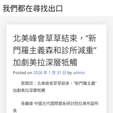
Skip
我們都在尋找出口
to
content
北美峰會草草結束，“新
門羅主義森和診所減重”
加劇美拉深層牴觸
Posted on
2026 年 1 月 31 日
by
admin
原題目：北美峰會草草結束，“新門羅主義”
加劇美拉深層牴觸
孫巖峰 中國古代國際關系研討院拉美所副所
長