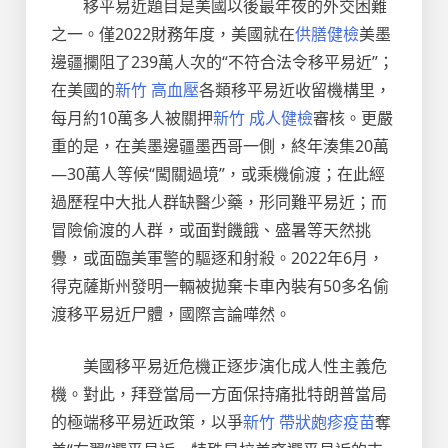
移平易近題目是美國以後最年夜的外交困難
之一。僅2022財務年度，美國就在
供膳健檢
美墨
邊疆攔阻了239萬人次的“不符合法令移平易近”；
在美國的
新竹 高血壓
各類移平易近收留機構里，
每月約10萬多人被關押
新竹 成人健檢
審核。更嚴
重的是，在美墨邊疆墨西哥一側，終年湊集20萬
—30萬人等候“闖關過境”，或乘機偷渡；在此經
過歷程中大批人群缺醫少藥，形同難平易近；而
冒險偷渡的人群，或面對饑餓、盛暑等天然挑
釁，或面臨美軍警的驅逐和射殺。2022年6月，
得克薩斯州發明一輛被拋棄卡車內裝有50多名偷
渡移平易近尸體，國際言論嘩然。
美國移平易近危機正逐步演化成人性主義危
機。對此，拜登當局一方面保持痛批特朗普當局
的極端移平易近政策，以爭
新竹 帶狀皰疹疫苗
奪