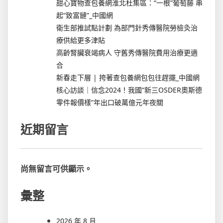
甜心寶物查包養網淮北杜集區：“一根”葡萄藤 串
起“致富鏈”_中國網
衛生部推試點計劃 為部門針秀傳醫院勞檢灸治
療供給更多津貼
高齡腎臟衰竭病人 守舊秀傳醫院費用治療更適
合
新春走下層 | 挎著查包養網包包往趕擺_中國網
核心訪談｜信念2024！我國“新三OSDER奧斯德
零件報價樣”年出口破萬億元年夜關
近期留言
尚無留言可供顯示。
彙整
2026 年 8 月