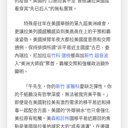
的疫苗。美國的“口惠而實不至”曾經讓拉美國度
看穿其“先已后人”的無私實質。
特殊是往年在美國舉辦的第九屆美洲峰會，
更讓拉美列國感觸感染到美高高在上的干預和霸
凌姿勢。美國掉臂年夜大都拉美國度意愿和交際
通例，保持排擠所謂“非平易近主國度”古巴、委
內瑞拉、尼加拉瓜
竹科 健檢
餐與加
新竹 超音波
入“美洲大師庭”聚首，霸權交際和強權政治額外
顯明。
「牛先生，你的
新竹 家醫科
愛缺乏彈性。你
的千紙鶴沒有哲學深度，無法被我完美平衡。」
即便是在美國對拉美有激烈需求的移平易近和掃
毒一起配合方面，美國的“外嫁禍水”也只會強化
美拉原有牴觸。美
森和診所
國移平易近題目的焦
點是美國與拉美地域宏大的“成長鴻溝”，在邊疆