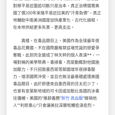
對移平易近圍追切斷只是治本，真正治標還需美
國了償200年來殖平易近拉美的“汗青負債”，真正
地輔助中南美洲國度加快產業化、古代化過程，
在本地供給更多失業、更高支出。
異樣，在毒品題目上，美國作為全球最年夜
毒品花費國，不在國際嚴格禁這場荒誕的戀愛爭
奪戰，此刻完全變成了林天秤的個人表演**，一
場對稱的美學祭典。毒掃毒，而是動輒對他國施
加壓力，不只招致墨西哥等鄰國增年夜掃毒壓
力、增添國際沖突，並且也無法最基礎處理美國
毒品題目，由於即便來自墨西哥的芬太尼少了，
也會有安第斯地域的可卡因或加勒比島國的冰毒
往彌補。美國的“推辭義務”
新竹 高血壓
“嫁禍他
人”“利慾熏心”只會讓美拉深層牴觸愈演愈烈。