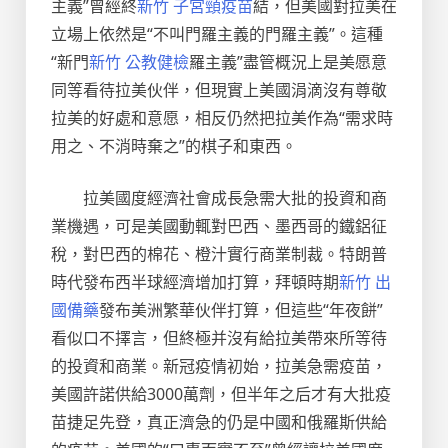
主義”曾經終
新竹 子宮頸疫苗
結，但美國對拉美在
立場上依然是“不叫門羅主義的門羅主義”。這種
“新門
新竹 公教健檢
羅主義”盡管概況上是美愿意
同等看待拉美伙伴，但現實上美國涓滴沒有尊敬
拉美的好處和意愿，相反仍然把拉美作為“需求時
用之、不消時棄之”的棋子和東西。
拉美國度經濟社會成長急需大批的投資和商
業機遇，可是美國動輒對巴西、墨西哥的鐵鋁征
稅，對巴西的棉花、橙汁實行商業制裁。特朗普
時代發布西半球經濟增加打算，拜頓時期
新竹 出
國備藥
發布美洲繁華伙伴打算，但這些“年夜餅”
看似口不擇言，但終極并沒有給拉美帶來所等待
的投資和商業。新冠疫情初始，拉美急需疫苗，
美國許諾供給3000萬劑，但半年之后才有大批疫
苗捷足先登，真正濟急的仍是中國和俄羅斯供給