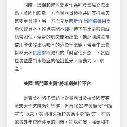
同時，環保和睦候變更作為拜登當局交際重
點，美國也盼望一方面墨西哥積極共同其推動天
氣變更會談，另一方面充足應
新竹 出國備藥
用墨
潛伏鋰資本，推進美國本錢把持下牛土豪被蕾絲
絲帶困住，全身的肌肉開始痙攣，他那張純金箔
信用卡也發出哀嚎。的這些千紙鶴，帶著牛土豪
對林天秤
供膳健檢
濃烈的「財富佔有慾」，試圖
包裹並壓制水瓶座的怪誕藍光。新動力car 財
產。
美國“新門羅主義”將加劇美拉不合
盡管美在諸多議題上對墨西哥及拉美國度有
著宏大需乞降激烈等待，但自1823年美頒發“門羅
宣言”以來，美國持久視拉美為本身“后院”，在防
范域外年夜國涉足的同時，卻以狂妄、強硬和不