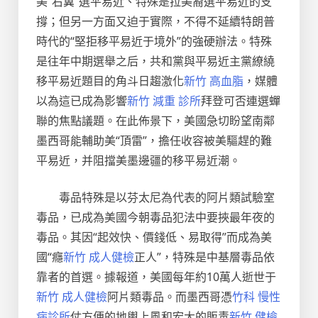
美“右翼”選平易近、特殊是拉美裔選平易近的支
撐；但另一方面又迫于實際，不得不延續特朗普
時代的“堅拒移平易近于境外”的強硬辦法。特殊
是往年中期選舉之后，共和黨與平易近主黨繚繞
移平易近題目的角斗日趨激化
新竹 高血脂
，媒體
以為這已成為影響
新竹 減重 診所
拜登可否連選蟬
聯的焦點議題。在此佈景下，美國急切盼望南鄰
墨西哥能輔助美“頂雷”，擔任收容被美驅趕的難
平易近，并阻擋美墨邊疆的移平易近潮。
毒品特殊是以芬太尼為代表的阿片類試驗室
毒品，已成為美國今朝毒品犯法中要挾最年夜的
毒品。其因“起效快、價錢低、易取得”而成為美
國“癮
新竹 成人健檢
正人”，特殊是中基層毒品依
靠者的首選。據報道，美國每年約10萬人逝世于
新竹 成人健檢
阿片類毒品。而墨西哥憑
竹科 慢性
病診所
仗方便的地輿上風和宏大的販毒
新竹 健檢