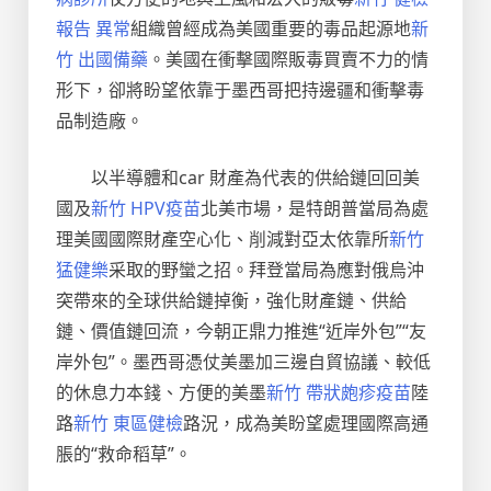
報告 異常
組織曾經成為美國重要的毒品起源地
新
竹 出國備藥
。美國在衝擊國際販毒買賣不力的情
形下，卻將盼望依靠于墨西哥把持邊疆和衝擊毒
品制造廠。
以半導體和car 財產為代表的供給鏈回回美
國及
新竹 HPV疫苗
北美市場，是特朗普當局為處
理美國國際財產空心化、削減對亞太依靠所
新竹
猛健樂
采取的野蠻之招。拜登當局為應對俄烏沖
突帶來的全球供給鏈掉衡，強化財產鏈、供給
鏈、價值鏈回流，今朝正鼎力推進“近岸外包”“友
岸外包”。墨西哥憑仗美墨加三邊自貿協議、較低
的休息力本錢、方便的美墨
新竹 帶狀皰疹疫苗
陸
路
新竹 東區健檢
路況，成為美盼望處理國際高通
脹的“救命稻草”。