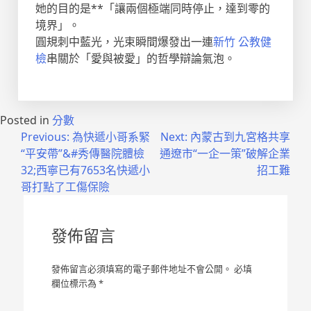
她的目的是**「讓兩個極端同時停止，達到零的
境界」。
圓規刺中藍光，光束瞬間爆發出一連
新竹 公教健
檢
串關於「愛與被愛」的哲學辯論氣泡。
Posted in
分數
文
Previous:
為快遞小哥系緊
Next:
內蒙古到九宮格共享
“平安帶”&#秀傳醫院體檢
通遼市“一企一策”破解企業
章
32;西寧已有7653名快遞小
招工難
導
哥打點了工傷保險
覽
發佈留言
發佈留言必須填寫的電子郵件地址不會公開。
必填
欄位標示為
*