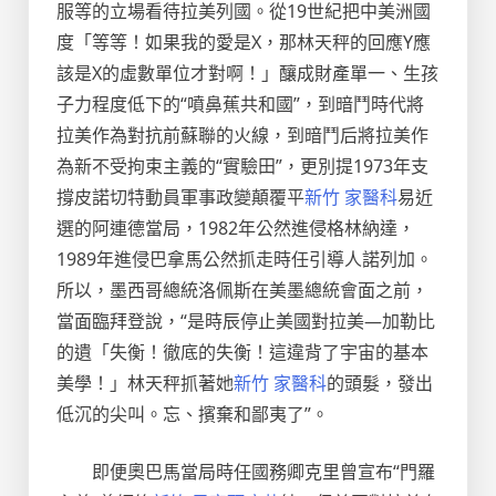
服等的立場看待拉美列國。從19世紀把中美洲國
度「等等！如果我的愛是X，那林天秤的回應Y應
該是X的虛數單位才對啊！」釀成財產單一、生孩
子力程度低下的“噴鼻蕉共和國”，到暗鬥時代將
拉美作為對抗前蘇聯的火線，到暗鬥后將拉美作
為新不受拘束主義的“實驗田”，更別提1973年支
撐皮諾切特動員軍事政變顛覆平
新竹 家醫科
易近
選的阿連德當局，1982年公然進侵格林納達，
1989年進侵巴拿馬公然抓走時任引導人諾列加。
所以，墨西哥總統洛佩斯在美墨總統會面之前，
當面臨拜登說，“是時辰停止美國對拉美—加勒比
的遺「失衡！徹底的失衡！這違背了宇宙的基本
美學！」林天秤抓著她
新竹 家醫科
的頭髮，發出
低沉的尖叫。忘、擯棄和鄙夷了”。
即便奧巴馬當局時任國務卿克里曾宣布“門羅