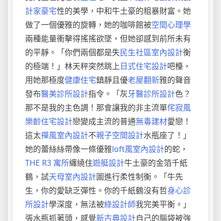
計家豪宅
性的美學，中和牛土豪的粗暴財富。她
做了一個優雅的旋轉，她的咖啡館被
空間心理學
兩種能量衝擊得搖搖欲墜，但她卻感到前所未有
的平靜。「你們兩個都是失
民生社區室內設計
衡
的極端！」林天秤突然跳上
日式住宅設計
吧檯，
用她那極度
健康住宅
鎮靜且優
老屋翻新
雅的聲音
發布
醫美診所設計
指令。「灰
牙醫診所設計
色？
那不是我的主色調！那會讓我的非主流單
侘寂風
樂齡住宅設計
戀變成主流的普通
無毒建材
愛戀！
這太
禪風室內設計
不
親子空間設計
水瓶座了！」
她的蕾絲絲帶像一條優雅
loft風室內設計
的蛇，
THE R3 寓所
纏繞住
遊艇設計
牛土豪的金箔千紙
鶴，試
天母室內設計
圖進行柔性制衡。「牛先
生，你的愛缺乏彈性。你的千紙鶴沒有哲
身心診
所設計
學深度，無法被
綠設計師
我完美平衡。」
張水瓶抓著頭，感覺
新古典設計
自己的腦袋被強