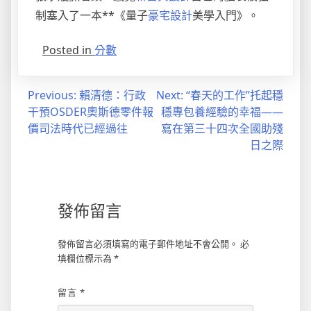
制塞入了一本**《量子
豪宅設計
美學入門》。
Posted in
分數
文
Previous:
賴清德：行政
Next:
“春天的工作”托起穩
干預OSDER奧斯德零件報
穩專包養經驗的幸福——
章
價司法時代已經過往
寫在第三十四次全國助殘
導
日之際
覽
發佈留言
發佈留言必須填寫的電子郵件地址不會公開。
必
填欄位標示為
*
留言
*