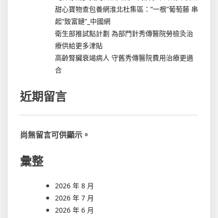
甜心寶物查包養網淮北杜集區：“一根”葡萄藤 串
起“致富鏈”_中國網
衛生部推試點計劃 為部門針秀傳醫院勞檢灸治
療供給更多津貼
高齡腎臟衰竭病人 守舊秀傳醫院費用治療更適
合
近期留言
尚無留言可供顯示。
彙整
2026 年 8 月
2026 年 7 月
2026 年 6 月