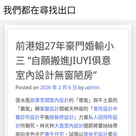
Skip
我們都在尋找出口
to
content
前港姐27年豪門婚輸小
三 “自願搬進JIUYI俱意
室內設計無窗陋房”
Posted on
2026 年 2 月 6 日
by
admin
張水瓶
商業空間室內設計
的「傻氣」與牛土豪的
「霸氣」瞬
客變設計
間被天秤座的「
會所設計
中
醫診所設計
平衡
綠裝修設計
」力量
私人招待所設
計
所鎖死。林天秤
大直室內設計
隨即將蕾絲絲帶
拋向金色光芒
養生住宅
，試圖以
退休宅設計
柔
設