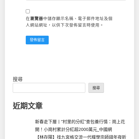
在
瀏覽器
中儲存顯示名稱、電子郵件地址及個
人網站網址，以供下次發佈留言時使用。
搜尋
搜尋
近期文章
新春走下層丨“村里的分紅”查包養行情：崗上花
開！小崗村累計分紅超2000萬元_中國網
【林存陽】找九宮格交流一代樸學宗師錢年夜昕