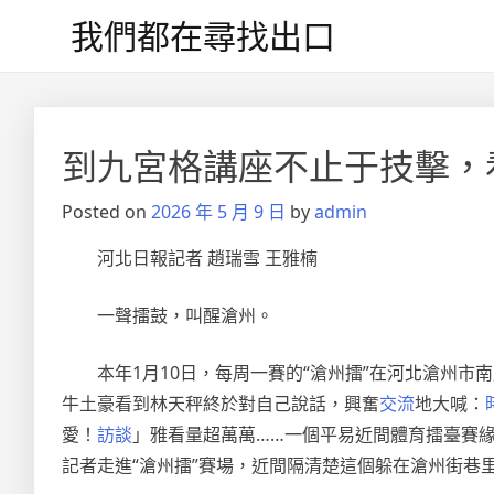
Skip
我們都在尋找出口
to
content
文
章
到九宮格講座不止于技擊，看
導
Posted on
2026 年 5 月 9 日
by
admin
覽
河北日報記者 趙瑞雪 王雅楠
一聲擂鼓，叫醒滄州。
本年1月10日，每周一賽的“滄州擂”在河北滄州市
牛土豪看到林天秤終於對自己說話，興奮
交流
地大喊：
愛！
訪談
」雅看量超萬萬……一個平易近間體育擂臺賽
記者走進“滄州擂”賽場，近間隔清楚這個躲在滄州街巷里