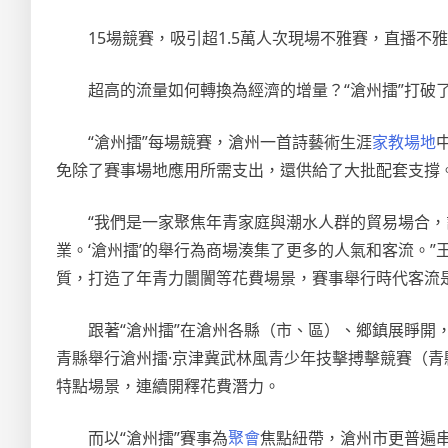
15場競賽，吸引超1.5萬人次現場不雅賽，直播不
超高的流量如何轉換為經濟的增量？“滄州擂”打破
“滄州擂”每場競賽，滄州一首詩藝術生涯
家教場地
免除了賽事場地應用所需支出，還供給了大批配套支撐
“我們是一家聚焦年青家庭與潮水人群的貿易場合
業。‘滄州擂’的舉行為商場湊集了更多的人氣和客流。
質，打造了年青力闤闠等花費場景，賽事舉行時代客流
跟著“滄州擂”在滄州各縣（市、區）、鄉鎮展睜
青縣舉行滄州擂·京津冀武林風青少年技擊搏擊競賽（青
特點場景，連續開釋花費潛力。
而以“滄州擂”賽事為
聚會
焦點紐帶，滄州市更普遍