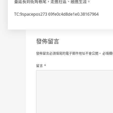
臺延長到街角巷尾，走進社區、融進生涯。
TC:9spacepos273 69fe0c4d8de1e0.38167964
發佈留言
發佈留言必須填寫的電子郵件地址不會公開。
必填欄
留言
*