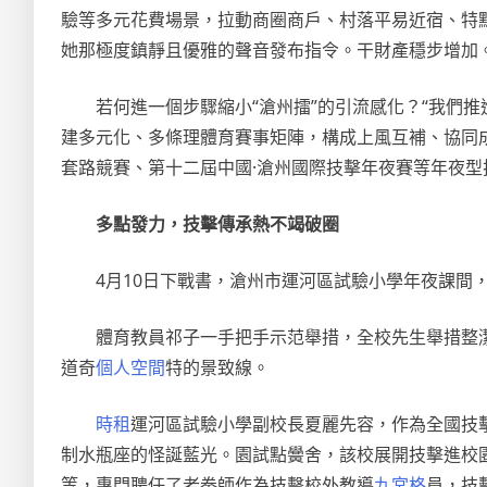
驗等多元花費場景，拉動商圈商戶、村落平易近宿、特
她那極度鎮靜且優雅的聲音發布指令。干財產穩步增加。
若何進一個步驟縮小“滄州擂”的引流感化？“我們推
建多元化、多條理體育賽事矩陣，構成上風互補、協同
套路競賽、第十二屆中國·滄州國際技擊年夜賽等年夜型
多點發力，技擊傳承熱不竭破圈
4月10日下戰書，滄州市運河區試驗小學年夜課間
體育教員祁子一手把手示范舉措，全校先生舉措整
道奇
個人空間
特的景致線。
時租
運河區試驗小學副校長夏麗先容，作為全國技
制水瓶座的怪誕藍光。園試點黌舍，該校展開技擊進校
等，專門聘任了老拳師作為技擊校外教導
九宮格
員，技