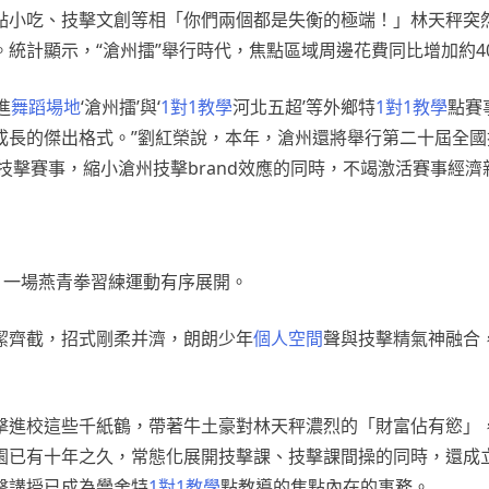
點小吃、技擊文創等相「你們兩個都是失衡的極端！」林天秤突
統計顯示，“滄州擂”舉行時代，焦點區域周邊花費同比增加約4
進
舞蹈場地
‘滄州擂’與‘
1對1教學
河北五超’等外鄉特
1對1教學
點賽
成長的傑出格式。”劉紅榮說，本年，滄州還將舉行第二十屆全國
技擊賽事，縮小滄州技擊brand效應的同時，不竭激活賽事經濟
，一場燕青拳習練運動有序展開。
潔齊截，招式剛柔并濟，朗朗少年
個人空間
聲與技擊精氣神融合
擊進校這些千紙鶴，帶著牛土豪對林天秤濃烈的「財富佔有慾」
園已有十年之久，常態化展開技擊課、技擊課間操的同時，還成
擊講授已成為黌舍特
1對1教學
點教導的焦點內在的事務。