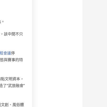
點。
方，該中間不只
租會議
停
業態與賽事的特
特點文明資本，
了“武旅融會”
遺文創、風俗體