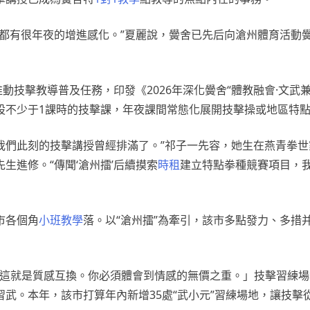
修都有很年夜的增進感化。”夏麗說，黌舍已先后向滄州體育活動
動技擊教導普及任務，印發《2026年深化黌舍“體教融會·文武
設不少于1課時的技擊課，年夜課間常態化展開技擊操或地區特
我們此刻的技擊講授曾經排滿了。”祁子一先容，她生在燕青拳
生進修。“傳聞‘滄州擂’后續摸索
時租
建立特點拳種競賽項目，
市各個角
小班教學
落。以“滄州擂”為牽引，該市多點發力、多措
：「這就是質感互換。你必須體會到情感的無價之重。」技擊習練
武。本年，該市打算年內新增35處“武小元”習練場地，讓技擊