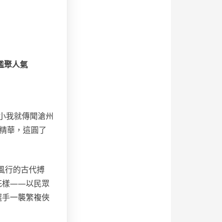
檻聚人氣
小我就傳聞滄州
精華，這圓了
風行的古代搏
花樣——以民眾
選手一襲繁複俠