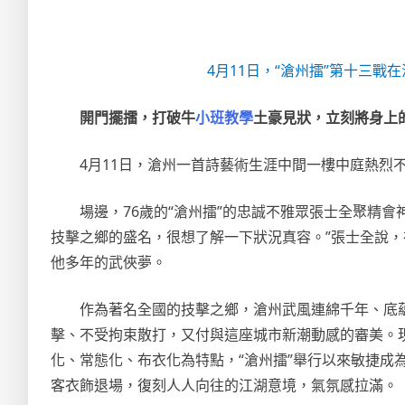
4月11日，“滄州擂”第十三
開門擺擂，打破牛
小班教學
土豪見狀，立刻將身上
4月11日，滄州一首詩藝術生涯中間一樓中庭熱烈不
場邊，76歲的“滄州擂”的忠誠不雅眾張士全聚精
技擊之鄉的盛名，很想了解一下狀況真容。”張士全說
他多年的武俠夢。
作為著名全國的技擊之鄉，滄州武風連綿千年、底蘊
擊、不受拘束散打，又付與這座城市新潮動感的審美。現
化、常態化、布衣化為特點，“滄州擂”舉行以來敏捷成
客衣飾退場，復刻人人向往的江湖意境，氣氛感拉滿。