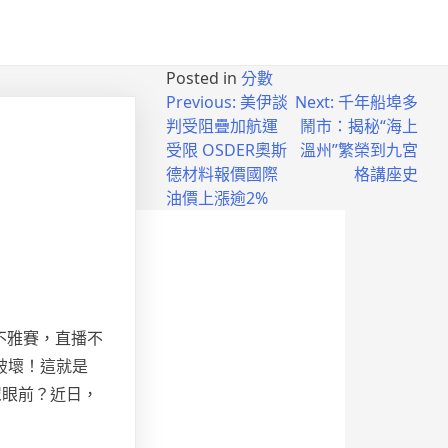
Posted in
分數
Previous:
美伊談
Next:
千年船埠多
判受阻疊加航運
鬧市：揭秘“海上
受限 OSDER奧斯
溫州”繁榮到九宮
德材料報價國際
格講座史
油價上漲逾2%
場不雅賽，直播不
破壞！這就是
眾眼前？近日，