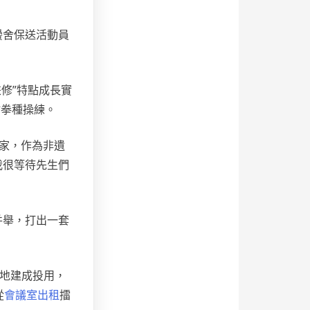
黌舍保送活動員
兼修”特點成長實
點拳種操練。
世家，作為非遺
我很等待先生們
并舉，打出一套
場地建成投用，
從
會議室出租
擂