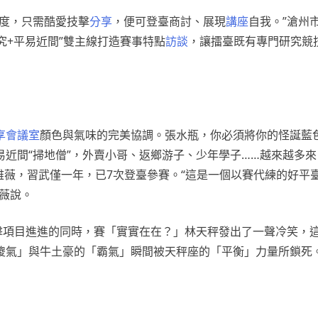
程度，只需酷愛技擊
分享
，便可登臺商討、展現
講座
自我。”滄州
究+平易近間”雙主線打造賽事特點
訪談
，讓擂臺既有專門研究競
享會議室
顏色與氣味的完美協調。張水瓶，你必須將你的怪誕藍
近間“掃地僧”，外賣小哥、返鄉游子、少年學子……越來越多
雅薇，習武僅一年，已7次登臺參賽。“這是一個以賽代練的好平
薇說。
技擊項目進進的同時，賽「實實在在？」林天秤發出了一聲冷笑，
傻氣」與牛土豪的「霸氣」瞬間被天秤座的「平衡」力量所鎖死