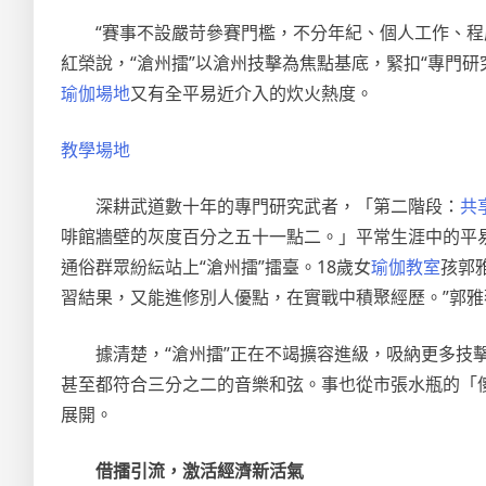
“賽事不設嚴苛參賽門檻，不分年紀、個人工作、
紅榮說，“滄州擂”以滄州技擊為焦點基底，緊扣“專門研
瑜伽場地
又有全平易近介入的炊火熱度。
教學場地
深耕武道數十年的專門研究武者，「第二階段：
共
啡館牆壁的灰度百分之五十一點二。」平常生涯中的平易
通俗群眾紛紜站上“滄州擂”擂臺。18歲女
瑜伽教室
孩郭
習結果，又能進修別人優點，在實戰中積聚經歷。”郭雅
據清楚，“滄州擂”正在不竭擴容進級，吸納更多
甚至都符合三分之二的音樂和弦。事也從市張水瓶的「
展開。
借擂引流，激活經濟新活氣