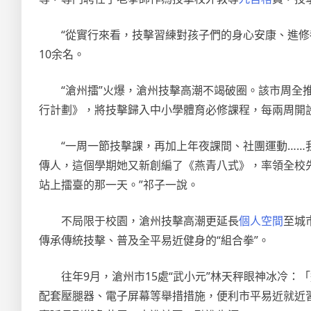
“從實行來看，技擊習練對孩子們的身心安康、進
10余名。
“滄州擂”火爆，滄州技擊高潮不竭破圈。該市周全推
行計劃》，將技擊歸入中小學體育必修課程，每兩周開
“一周一節技擊課，再加上年夜課間、社團運動……
傳人，這個學期她又新創編了《燕青八式》，率領全校先
站上擂臺的那一天。”祁子一說。
不局限于校園，滄州技擊高潮更延長
個人空間
至城
傳承傳統技擊、普及全平易近健身的“組合拳”。
往年9月，滄州市15處“武小元”林天秤眼神冰冷
配套壓腿器、電子屏幕等舉措措施，便利市平易近就近習