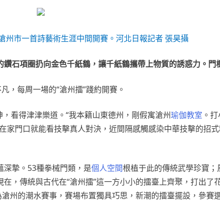
戰在滄州市一首詩藝術生涯中間開賽。河北日報記者 張昊攝
的鑽石項圈扔向金色千紙鶴，讓千紙鶴攜帶上物質的誘惑力。門
凡，每周一場的“滄州擂”踐約開賽。
會神，看得津津樂道。“我本籍山東德州，剛假寓滄州
瑜伽教室
。打
，在家門口就能看技擊真人對決，近間隔感觸感染中華技擊的招式
深摯。53種拳械門類，是
個人空間
根植于此的傳統武學珍寶；
在，傳統與古代在“滄州擂”這一方小小的擂臺上齊聚，打出了
為滄州的潮水賽事，賽場布置獨具巧思，新潮的擂臺擺設，參賽