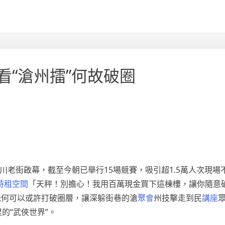
“滄州擂”何故破圈
南川老街啟幕，截至今朝已舉行15場競賽，吸引超1.5萬人次現
時租空間
「天秤！別擔心！我用百萬現金買下這棟樓，讓你隨意
緣何可以或許打破圈層，讓深躲街巷的滄
聚會
州技擊走到民
講座
的“武俠世界”。