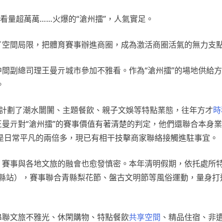
雅看量超萬萬……火爆的“滄州擂”，人氣實足。
了空間局限，把體育賽事辦進商圈，成為激活商圈活氣的無力支
中間副總司理王曼亓城市參加不雅看。作為“滄州擂”的場地供給
。
，計劃了潮水闤闠、主題餐飲、親子文娛等特點業態，往年方才
時
”王曼亓對“滄州擂”的賽事價值有著清楚的判定，他們還聯合本身
是日常平凡的兩倍多，現已有相干技擊商家聯絡接觸進駐事宜。
開，賽事與各地文旅的融會也愈發慎密。本年清明假期，依托處所
縣站），賽事聯合青縣梨花節、盤古文明節等風俗運動，量身打造
串聯文旅不雅光、休閑購物、特點餐飲
共享空間
、精品住宿、非