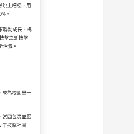
然跳上吧檯，用
0%。
事聯動成長，構
技擊之鄉技擊
新活氣。
，成為校園里一
，試圖包裹並壓
立了技擊社團