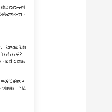
市體育局局長劉
技的硬核張力，
色，調配成我咖
來自各行各業的
臺，既能查驗練
這聲冷笑的尾音
。到縣鄉，全域