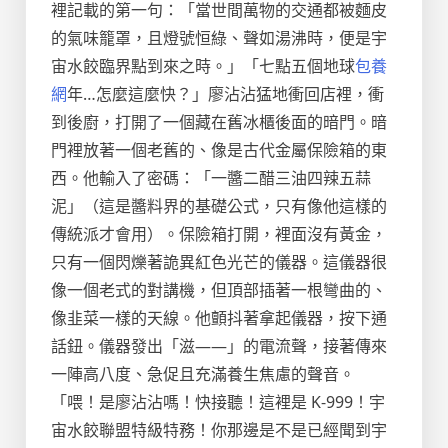
裡記載的第一句：「當世間萬物的交通都被麵皮
的氣味籠罩，且燈號恒綠、聲如湯沸時，便是宇
宙水餃臨界點到來之時。」「七點五個地球
包養
網
年…怎麼這麼快？」廖沾沾猛地衝回店裡，衝
到後廚，打開了一個藏在舊冰櫃後面的暗門。暗
門裡放著一個老舊的、像是古代金屬保險箱的東
西。他輸入了密碼：「一醬二醋三油四辣五蒜
泥」（這是醬料界的基礎公式，只有像他這樣的
傳統派才會用）。保險箱打開，裡面沒有黃金，
只有一個閃爍著詭異紅色光芒的儀器。這儀器很
像一個老式的對講機，但頂部插著一根彎曲的、
像韭菜一樣的天線。他顫抖著拿起儀器，按下通
話鈕。儀器發出「滋——」的電流聲，接著傳來
一陣高八度、急促且充滿養生焦慮的聲音。
「喂！是廖沾沾嗎！快接聽！這裡是 K-999！宇
宙水餃聯盟特級特務！你那邊是不是已經聞到宇