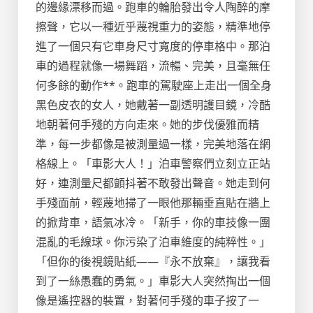
的邊緣漂移而過。跑車的輪胎發出令人陶醉的摩
擦聲，它以一種近乎蔑視重力的姿態，精準地停
進了一個只有它車身尺寸寬度的停車格中。那泊
車的過程就像一場舞蹈，流暢、完美，且毫無任
何多餘的動作**。跑車的駕駛座上走出一個全身
黑色皮衣的女人，她戴著一副透明護目鏡，冷酷
地朝著何手殘的方向走來。她的步伐優雅而精
準，每一步都像是被測量過一樣，完美地落在網
格線上。「車影大人！」泊車警察們立刻立正站
好，連測量尺都顫抖著不敢發出聲音。她走到何
手殘面前，輕蔑地掃了一眼他那輛垂直貼在牆上
的掀背車，語氣冰冷。「新手，你的車技像一團
混亂的毛線球。你污染了泊車維度的純粹性。」
「但你的後視鏡貼紙——『永不放棄』，讓我看
到了一絲愚蠢的勇氣。」車影大人突然掏出一個
像是遙控器的裝置，對著何手殘的車子按了一