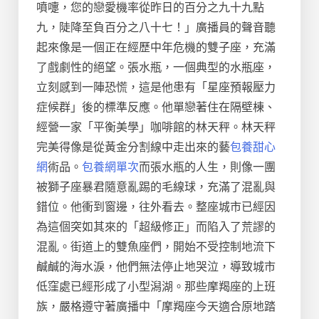
噴嚏，您的戀愛機率從昨日的百分之九十九點
九，陡降至負百分之八十七！」廣播員的聲音聽
起來像是一個正在經歷中年危機的雙子座，充滿
了戲劇性的絕望。張水瓶，一個典型的水瓶座，
立刻感到一陣恐慌，這是他患有「星座預報壓力
症候群」後的標準反應。他單戀著住在隔壁棟、
經營一家「平衡美學」咖啡館的林天秤。林天秤
完美得像是從黃金分割線中走出來的藝
包養甜心
網
術品。
包養網單次
而張水瓶的人生，則像一團
被獅子座暴君隨意亂踢的毛線球，充滿了混亂與
錯位。他衝到窗邊，往外看去。整座城市已經因
為這個突如其來的「超級修正」而陷入了荒謬的
混亂。街道上的雙魚座們，開始不受控制地流下
鹹鹹的海水淚，他們無法停止地哭泣，導致城市
低窪處已經形成了小型潟湖。那些摩羯座的上班
族，嚴格遵守著廣播中「摩羯座今天適合原地踏