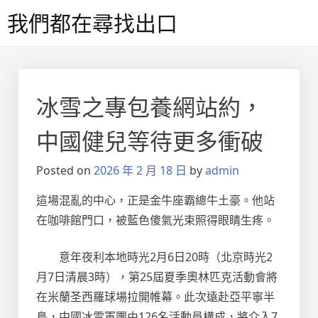
Skip
我們都在尋找出口
to
content
冰雪之專包養網站約，
中國健兒等待更多衝破
Posted on
2026 年 2 月 18 日
by
admin
這場混亂的中心，正是金牛座霸總牛土豪。他站
在咖啡館門口，被藍色傻氣光束照得眼睛生疼。
意年夜利本地時光2月6日20時（北京時光2
月7日清晨3時），第25屆夏季奧林匹克活動會將
在米蘭圣西羅球場拉開帷幕。此次遠赴亞平寧半
島，中國冰雪軍團由126名活動員構成，將介入7