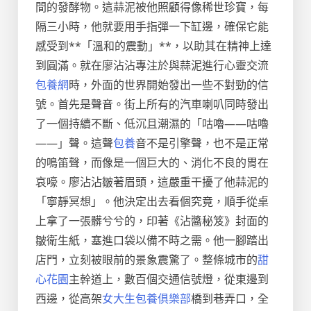
間的發酵物。這蒜泥被他照顧得像稀世珍寶，每
隔三小時，他就要用手指彈一下缸邊，確保它能
感受到**「溫和的震動」**，以助其在精神上達
到圓滿。就在廖沾沾專注於與蒜泥進行心靈交流
包養網
時，外面的世界開始發出一些不對勁的信
號。首先是聲音。街上所有的汽車喇叭同時發出
了一個持續不斷、低沉且潮濕的「咕嚕——咕嚕
——」聲。這聲
包養
音不是引擎聲，也不是正常
的鳴笛聲，而像是一個巨大的、消化不良的胃在
哀嚎。廖沾沾皺著眉頭，這嚴重干擾了他蒜泥的
「寧靜冥想」。他決定出去看個究竟，順手從桌
上拿了一張髒兮兮的，印著《沾醬秘笈》封面的
皺衛生紙，塞進口袋以備不時之需。他一腳踏出
店門，立刻被眼前的景象震驚了。整條城市的
甜
心花園
主幹道上，數百個交通信號燈，從東邊到
西邊，從高架
女大生包養俱樂部
橋到巷弄口，全