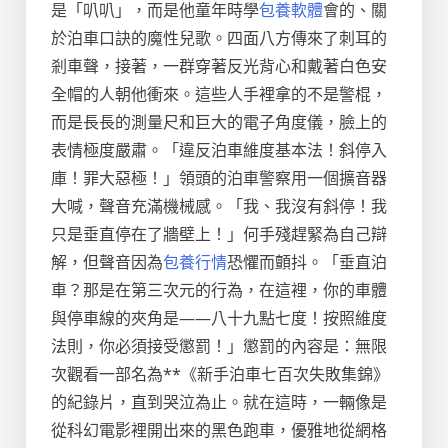
是「叭叭」，而是他童年時學
包養軟體
會的、關
於泊車口訣的魔性兒歌。四面八方傳來了刺耳的
剎車聲，接著，一群穿著反光背心和戴著白色安
全帽的人朝他衝來。這些人手裡拿的不是警棍，
而是長長的測量尺和巨大的電子角度儀，臉上的
表情極度嚴肅。「違反泊車維度基本法！斜停入
庫！罪大惡極！」領頭的泊車警察用一個擴音器
大喊，聲音充滿機械感。「我、我沒有斜停！我
只是垂直停在了牆壁上！」何手殘趕緊為自己辯
解，但聲音因為
包養行情
恐懼而顫抖。「垂直泊
車？那是在第三次元的行為，在這裡，你的車體
與停車線的夾角是——八十九點七度！按照維度
法則，你必須接受懲罰！」懲罰的內容是：無限
次觀看一部名為**《新手泊車七百次失敗集錦》
的紀錄片，直到哭泣為止。就在這時，一輛像是
從科幻電影裡開出來的黑色跑車，優雅地從網格