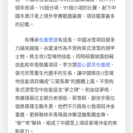
個年夜項、15個分項、91個小項的比賽，創下中
國冬奧汗青上境外參賽範圍最廣、項目籠罩最多
的記載。
有傳承
包養管道
有成長，中國冰雪項目競爭
力越來越強。谷愛凌作為不受拘束式滑雪的領甲
士物，將主攻U型場地技能，同時統籌坡面妨礙
技能和年夜跳臺項目，李方慧
甜心寶貝包養網
、
張可欣等重生代選手的生長，讓中國隊在U型場
地技能項目構成“三駕馬車”的團體上風。不受拘
束式滑雪空中技能這支“夢之隊”，則由徐夢桃、
齊廣璞兩位五朝元老領銜，蔡雪桐、劉佳宇兩位
宿將異樣五戰冬奧，他們不只肩負小我項目沖金
重擔，更將聯袂年青隊員沖擊混雜集團金牌。
“新”“老”聯袂，組成了中國雪上項目客場沖金的焦
點氣力。