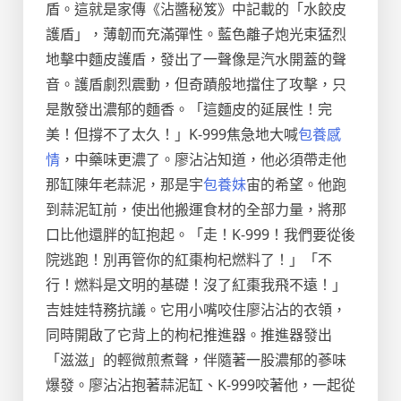
盾。這就是家傳《沾醬秘笈》中記載的「水餃皮
護盾」，薄韌而充滿彈性。藍色離子炮光束猛烈
地擊中麵皮護盾，發出了一聲像是汽水開蓋的聲
音。護盾劇烈震動，但奇蹟般地擋住了攻擊，只
是散發出濃郁的麵香。「這麵皮的延展性！完
美！但撐不了太久！」K-999焦急地大喊
包養感
情
，中藥味更濃了。廖沾沾知道，他必須帶走他
那缸陳年老蒜泥，那是宇
包養妹
宙的希望。他跑
到蒜泥缸前，使出他搬運食材的全部力量，將那
口比他還胖的缸抱起。「走！K-999！我們要從後
院逃跑！別再管你的紅棗枸杞燃料了！」「不
行！燃料是文明的基礎！沒了紅棗我飛不遠！」
吉娃娃特務抗議。它用小嘴咬住廖沾沾的衣領，
同時開啟了它背上的枸杞推進器。推進器發出
「滋滋」的輕微煎煮聲，伴隨著一股濃郁的蔘味
爆發。廖沾沾抱著蒜泥缸、K-999咬著他，一起從