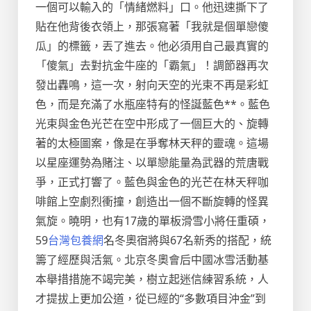
一個可以輸入的「情緒燃料」口。他迅速撕下了
貼在他背後衣領上，那張寫著「我就是個單戀傻
瓜」的標籤，丟了進去。他必須用自己最真實的
「傻氣」去對抗金牛座的「霸氣」！調節器再次
發出轟鳴，這一次，射向天空的光束不再是彩虹
色，而是充滿了水瓶座特有的怪誕藍色**。藍色
光束與金色光芒在空中形成了一個巨大的、旋轉
著的太極圖案，像是在爭奪林天秤的靈魂。這場
以星座運勢為賭注、以單戀能量為武器的荒唐戰
爭，正式打響了。藍色與金色的光芒在林天秤咖
啡館上空劇烈衝撞，創造出一個不斷旋轉的怪異
氣旋。曉明，也有17歲的單板滑雪小將任重碩，
59
台灣包養網
名冬奧宿將與67名新秀的搭配，統
籌了經歷與活氣。北京冬奧會后中國冰雪活動基
本舉措措施不竭完美，樹立起迷信練習系統，人
才提拔上更加公道，從已經的“多數項目沖金”到