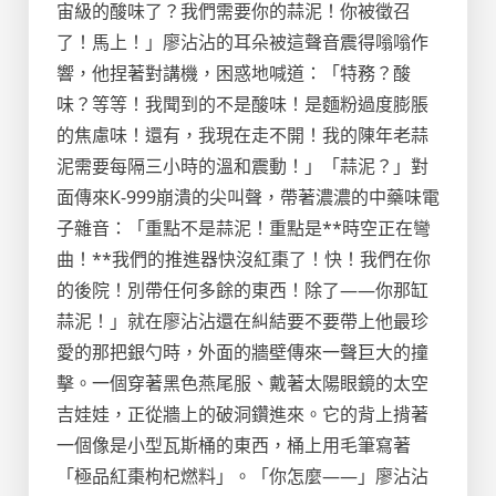
宙級的酸味了？我們需要你的蒜泥！你被徵召
了！馬上！」廖沾沾的耳朵被這聲音震得嗡嗡作
響，他捏著對講機，困惑地喊道：「特務？酸
味？等等！我聞到的不是酸味！是麵粉過度膨脹
的焦慮味！還有，我現在走不開！我的陳年老蒜
泥需要每隔三小時的溫和震動！」「蒜泥？」對
面傳來K-999崩潰的尖叫聲，帶著濃濃的中藥味電
子雜音：「重點不是蒜泥！重點是**時空正在彎
曲！**我們的推進器快沒紅棗了！快！我們在你
的後院！別帶任何多餘的東西！除了——你那缸
蒜泥！」就在廖沾沾還在糾結要不要帶上他最珍
愛的那把銀勺時，外面的牆壁傳來一聲巨大的撞
擊。一個穿著黑色燕尾服、戴著太陽眼鏡的太空
吉娃娃，正從牆上的破洞鑽進來。它的背上揹著
一個像是小型瓦斯桶的東西，桶上用毛筆寫著
「極品紅棗枸杞燃料」。「你怎麼——」廖沾沾