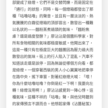
部變成了綠燈。它們不是交替閃爍，而是固定在
「通行」的狀態，同時，每一個燈箱都發出了那
種「咕嚕咕嚕」的聲音，並且有一層淡淡的、熱
氣騰騰的白霧從燈箱的頂部冒出，散發出一種難
以名狀的——麵粉蒸煮過頭的氣味。「麵粉焦
慮？還是過度發酵？」廖沾沾是個醬料學家，對
所有食物相關的氣味都極度敏感。他聞出來了，
這是一種只有在極度巨大的麵團因為壓力過大而
散發出的氣味。街上的行人陷入了混亂。汽車不
知道該走還是該停，因為無論從哪個方向看，都
是綠燈。一個穿著西裝的男人小心翼翼地把車停
在路中央，搖下車窗，對著紅綠燈大喊：「喂！
你為什麼咕嚕咕嚕？你倒是紅一下啊！我要向左
轉！綠燈沒用啊！」廖沾沾感覺到一陣心悸。這
種氣味，這種不祥的「咕嚕」聲，與他兒時聽到
的家傳預言不謀而合。他想起家傳《沾醬秘笈》