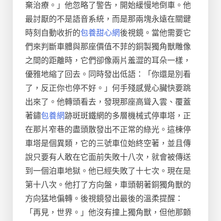
棄治療。」他忽略了警告，開始緩慢地倒車。他
最討厭的不是語音系統，而是那兩塊永遠在關鍵
時刻自動收折的
包養甜心網
後視鏡。當他需要它
們來判斷車體與那座價值不菲的銅製獨角獸雕像
之間的距離時，它們卻像兩片羞澀的耳朵一樣，
優雅地縮了回去。同時發出低語：「你還是別看
了，反正你也停不好。」何手殘感覺心臟快要跳
出來了。他轉頭看去，發現那座高聳入雲、覆蓋
著鏽
包養網
跡斑斑鐵網的多層機械式停車塔，正
在那片窄巷的盡頭散發出不正常的綠光。這棟停
車塔是個異類，它的三號車位始終空著，並且傳
說只要有人敢在它面前失敗十八次，就會被傳送
到一個泊車地獄。他已經失敗了十七次。現在是
第十八次。他打了方向盤，車頭朝著銅獨角獸的
方向猛地偏轉。後視鏡發出最後的溫柔提醒：
「再見，世界。」他沒有撞上獨角獸，但他那顫