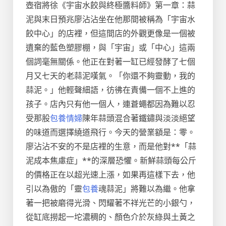
壺宿將徐《宇宙水餃與終極醬料師》第一章：蒜
泥與末日預兆廖沾沾坐在他那間被稱為「宇宙水
餃中心」的店裡，但這間店的外觀更像是一個被
遺棄的藍色塑膠棚，與「宇宙」或「中心」這兩
個詞毫無關係。他正在對著一缸已經發酵了七個
月又七天的老蒜泥嘆氣。「你還不夠靈動，我的
蒜泥。」他輕聲細語，彷彿在責備一個不上進的
孩子。店內只有他一個人，連蒼蠅都因為難以忍
受那股
包養情婦
陳年蒜頭混合著鐵鏽與淡淡絕望
的味道而選擇繞道飛行。今天的營業額是：零。
廖沾沾不安的不是店裡的生意，而是他對**「蒜
泥成本焦慮症」**的深層恐懼。新鮮蒜頭每公斤
的價格正在以超光速上漲，如果再這樣下去，他
引以為傲的「靈
包養
魂蒜泥」將難以為繼。他拿
著一把被磨得光滑、閃耀著不祥光芒的小銀勺，
從缸底撈起一坨濃稠的、顏色介於灰綠與土黃之