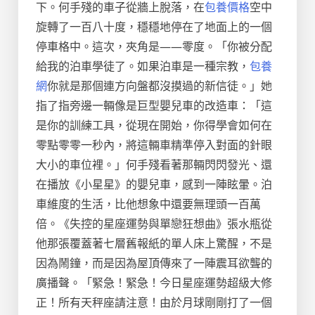
下。何手殘的車子從牆上脫落，在
包養價格
空中
旋轉了一百八十度，穩穩地停在了地面上的一個
停車格中。這次，夾角是——零度。「你被分配
給我的泊車學徒了。如果泊車是一種宗教，
包養
網
你就是那個連方向盤都沒摸過的新信徒。」她
指了指旁邊一輛像是巨型嬰兒車的改造車：「這
是你的訓練工具，從現在開始，你得學會如何在
零點零零一秒內，將這輛車精準停入對面的針眼
大小的車位裡。」何手殘看著那輛閃閃發光、還
在播放《小星星》的嬰兒車，感到一陣眩暈。泊
車維度的生活，比他想象中還要無理頭一百萬
倍。《失控的星座運勢與單戀狂想曲》張水瓶從
他那張覆蓋著七層舊報紙的單人床上驚醒，不是
因為鬧鐘，而是因為屋頂傳來了一陣震耳欲聾的
廣播聲。「緊急！緊急！今日星座運勢超級大修
正！所有天秤座請注意！由於月球剛剛打了一個