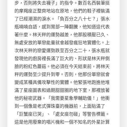
步，否則將失去襪子」的指令。數百名西裝筆挺
的摩羯座正整齊地站在原地，他們的鞋子裡裝滿
了已經潮濕的淚水。「負百分之八十七？」張水
瓶喃喃自語，感到胃部一陣翻騰，他知道這代表
著什麼。林天秤的運勢越差，他那股積壓已久、
無處安放的單戀能量就會越發瘋狂地實體化。上
次林天秤的戀愛運勢跌至百分之二十，張水瓶就
發現他的廚房裡長滿了巨大的、形狀是林天秤側
臉的粉紅色蘑菇。他必須在今天結束前，將林天
秤的運勢至少提升到零。否則，他那份單戀就會
變成某種具備攻擊性的實體。他緊張地跑進他堆
滿了星座圖表和過期甜甜圈的地下室，那裡放著
他的秘密武器。「我需要星象學輔助儀！」他衝
到一個像是老式彈珠臺的機器前，上面貼滿了
「巨蟹座已哭」、「處女座勿碰」等警告標籤。
這是他用廢棄的唱片機和一個不知名的外星計算