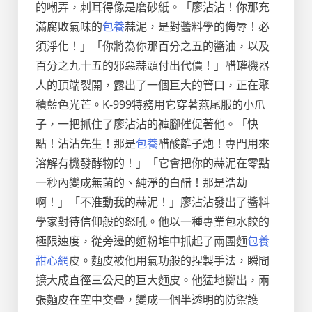
的嘲弄，刺耳得像是磨砂紙。「廖沾沾！你那充
滿腐敗氣味的
包養
蒜泥，是對醬料學的侮辱！必
須淨化！」「你將為你那百分之五的醬油，以及
百分之九十五的邪惡蒜頭付出代價！」醋罐機器
人的頂端裂開，露出了一個巨大的管口，正在聚
積藍色光芒。K-999特務用它穿著燕尾服的小爪
子，一把抓住了廖沾沾的褲腳催促著他。「快
點！沾沾先生！那是
包養
醋酸離子炮！專門用來
溶解有機發酵物的！」「它會把你的蒜泥在零點
一秒內變成無菌的、純淨的白醋！那是浩劫
啊！」「不准動我的蒜泥！」廖沾沾發出了醬料
學家對待信仰般的怒吼。他以一種專業包水餃的
極限速度，從旁邊的麵粉堆中抓起了兩團麵
包養
甜心網
皮。麵皮被他用氣功般的捏製手法，瞬間
擴大成直徑三公尺的巨大麵皮。他猛地擲出，兩
張麵皮在空中交疊，變成一個半透明的防禦護