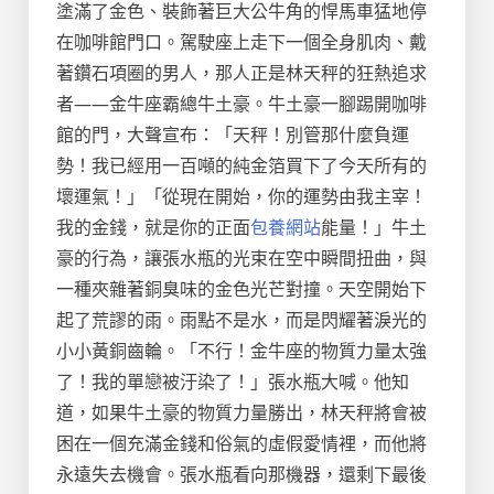
塗滿了金色、裝飾著巨大公牛角的悍馬車猛地停
在咖啡館門口。駕駛座上走下一個全身肌肉、戴
著鑽石項圈的男人，那人正是林天秤的狂熱追求
者——金牛座霸總牛土豪。牛土豪一腳踢開咖啡
館的門，大聲宣布：「天秤！別管那什麼負運
勢！我已經用一百噸的純金箔買下了今天所有的
壞運氣！」「從現在開始，你的運勢由我主宰！
我的金錢，就是你的正面
包養網站
能量！」牛土
豪的行為，讓張水瓶的光束在空中瞬間扭曲，與
一種夾雜著銅臭味的金色光芒對撞。天空開始下
起了荒謬的雨。雨點不是水，而是閃耀著淚光的
小小黃銅齒輪。「不行！金牛座的物質力量太強
了！我的單戀被汙染了！」張水瓶大喊。他知
道，如果牛土豪的物質力量勝出，林天秤將會被
困在一個充滿金錢和俗氣的虛假愛情裡，而他將
永遠失去機會。張水瓶看向那機器，還剩下最後