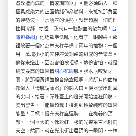
器改造而成的「情感調節器」。他必須輸入一種
極具感染力的正面情緒作為燃料，來抵抗那負面
的運勢波。「水瓶座的優勢，就是超脫一切的理
性與冷靜…才怪！我只有一腔熱血的傻氣啊！
台
灣包養網
」他絕望地低吼。他看了一眼腳邊。那
裡放著一個他為林天秤準備了兩年的禮物：一個
用一萬塊小小的天秤座黃銅齒輪組成的音樂盒。
他從未送出，因為害怕被拒絕。這份害怕，就是
純度最高的單戀情
甜心花園
感。張水瓶咬緊牙
關，將那個黃銅齒輪音樂盒砸爛，將所有的齒輪
都倒入「情感調節器」的輸入口。機器發出刺耳
的尖叫，接著，彈珠臺上的燈光開始瘋狂閃爍，
發出警告。「能量超載！檢測到極致純粹的單戀
能量！目標：提升天秤座運勢！」在機器的頂
部，一個巨大的、像彩虹一樣的光束筆直地射向
天空。然而，就在光束衝出屋頂的一瞬間，一輛