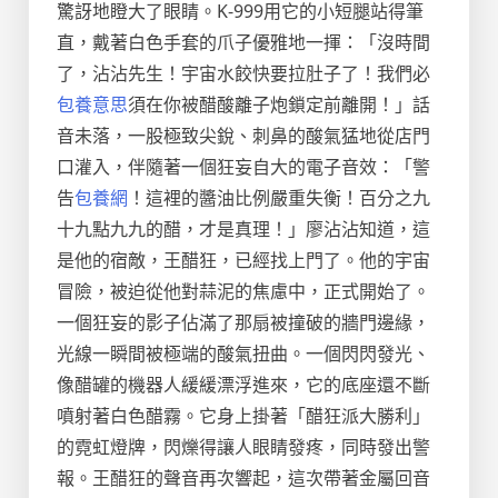
驚訝地瞪大了眼睛。K-999用它的小短腿站得筆
直，戴著白色手套的爪子優雅地一揮：「沒時間
了，沾沾先生！宇宙水餃快要拉肚子了！我們必
包養意思
須在你被醋酸離子炮鎖定前離開！」話
音未落，一股極致尖銳、刺鼻的酸氣猛地從店門
口灌入，伴隨著一個狂妄自大的電子音效：「警
告
包養網
！這裡的醬油比例嚴重失衡！百分之九
十九點九九的醋，才是真理！」廖沾沾知道，這
是他的宿敵，王醋狂，已經找上門了。他的宇宙
冒險，被迫從他對蒜泥的焦慮中，正式開始了。
一個狂妄的影子佔滿了那扇被撞破的牆門邊緣，
光線一瞬間被極端的酸氣扭曲。一個閃閃發光、
像醋罐的機器人緩緩漂浮進來，它的底座還不斷
噴射著白色醋霧。它身上掛著「醋狂派大勝利」
的霓虹燈牌，閃爍得讓人眼睛發疼，同時發出警
報。王醋狂的聲音再次響起，這次帶著金屬回音