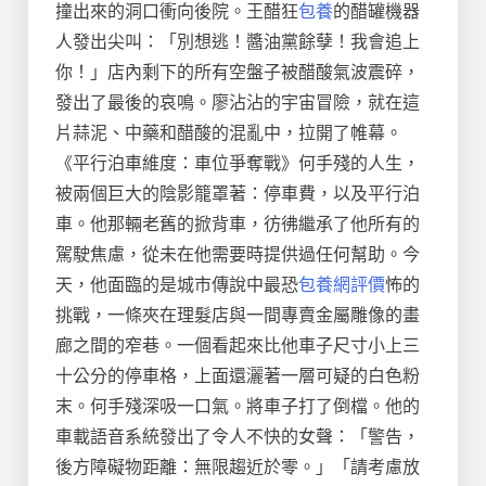
撞出來的洞口衝向後院。王醋狂
包養
的醋罐機器
人發出尖叫：「別想逃！醬油黨餘孽！我會追上
你！」店內剩下的所有空盤子被醋酸氣波震碎，
發出了最後的哀鳴。廖沾沾的宇宙冒險，就在這
片蒜泥、中藥和醋酸的混亂中，拉開了帷幕。
《平行泊車維度：車位爭奪戰》何手殘的人生，
被兩個巨大的陰影籠罩著：停車費，以及平行泊
車。他那輛老舊的掀背車，彷彿繼承了他所有的
駕駛焦慮，從未在他需要時提供過任何幫助。今
天，他面臨的是城市傳說中最恐
包養網評價
怖的
挑戰，一條夾在理髮店與一間專賣金屬雕像的畫
廊之間的窄巷。一個看起來比他車子尺寸小上三
十公分的停車格，上面還灑著一層可疑的白色粉
末。何手殘深吸一口氣。將車子打了倒檔。他的
車載語音系統發出了令人不快的女聲：「警告，
後方障礙物距離：無限趨近於零。」「請考慮放