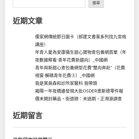
搜尋
近期文章
儒家網傳統節日圖卡（郝建文書篆系列找九宮格
講座）
年青人愛為安康攝生甜心寶物查包養網買單（年
夜數據察看·青年花費新趨向）_中國網
青年與新甜心查包養網型花費“雙向奔赴”（花費
視窗·解碼青年花費③）_中國網
我是黨員森和診所家醫科 我帶頭
揭陽一年夜橋邊發現大批OSDER奧斯德零件報
價未開封藥品，街道辦：未過期，正溯源調查
近期留言