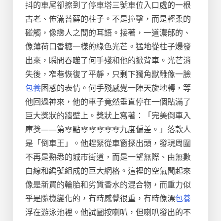
抖的車尾卻擦到了停車塔三號車位入口處的一根
古老、佈滿苔蘚的柱子。不是撞擊，而是輕柔的
碰觸，像戀人之間的耳語。接著，一道濃郁的、
像薄荷口香糖一樣的綠色光芒。猛地從柱子爆發
出來，瞬間吞噬了何手殘和他的掀背車。光芒消
失後，窄巷恢復了平靜，只剩下獨角獸雕像一臉
包養
困惑的表情。何手殘感覺一陣天旋地轉，等
他回過神來，他的車子竟然垂直停在一個貼滿了
巨大獎狀的牆壁上。獎狀上寫著：「完美倒車入
庫獎——第零點零零零零零九度偏差。」落款人
是「倒車王」。他趕緊從車窗探出頭，發現周圍
不再是熟悉的城市街道，而是一望無際、由無數
白線和編號組成的巨大網格。這裡的空氣聞起來
像是新買的輪胎和劣質香水的混合物，而重力似
乎是隨機變化的，有時感覺很重，有時像漂
包養
浮在游泳池裡。他試圖按喇叭，但喇叭發出的不