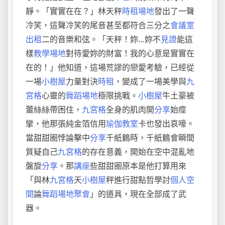
靜。「實實在在？」林天秤
時租場地
發出了一聲
冷笑，這聲冷笑的尾音甚至都符合三分之
會議室
出租
二的音樂和弦。「天秤！妳…妳不
見證
能這
樣
教學場地
對待愛妳的財富！我的心意是實實在
在的！」他知道，這場荒謬的戀愛考驗，已經從
一場
小樹屋
力量對決
時租
，變成了一場美學與
九
宮格
心靈的
舞蹈場地
極限挑戰。
小樹屋
牛土豪被
蕾絲絲帶困住，
九宮格
全身的肌肉開
分享
始痙
攣，他那張純金箔信用
瑜伽教室
卡也發出哀嚎。
當甜甜圈悖論擊中
分享
千紙鶴時，千紙鶴會瞬間
質疑自己
九宮格
的存在意義，開始在空中混亂地
盤旋
分享
。那
講座
些甜甜圈原本是他打算用來
「與林
九宮格
天
小樹屋
秤進行甜點哲學討
個人空
間
論
舞蹈場地
聚會
」的道具，現在全部成了武
器。