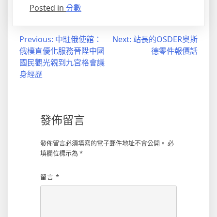
Posted in
分數
文
Previous:
中駐俄使館：
Next:
站長的OSDER奧斯
俄樸直優化服務晉陞中國
德零件報價話
章
國民觀光親到九宮格會議
導
身經歷
覽
發佈留言
發佈留言必須填寫的電子郵件地址不會公開。
必
填欄位標示為
*
留言
*