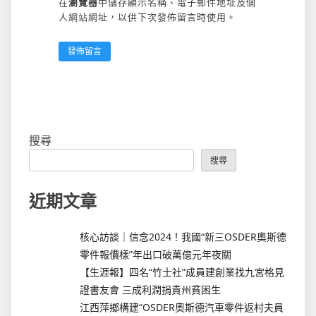
在
瀏覽器
中儲存顯示名稱、電子郵件地址及個
人網站網址，以供下次發佈留言時使用。
搜尋
搜尋
近期文章
核心訪談｜信念2024！我國“新三OSDER奧斯德
零件報價樣”年出口破萬億元年夜關
【生涯報】四名“竹士社”成員建創業找九宮格見
證書友會 三成利潤捐貴州貧困生
江西萍鄉構建“OSDER奧斯德汽車零件返村夫員