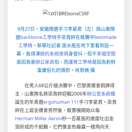
9月27日，安徽隊選手刁李星君（左）與山東隊
選
backbone工學椅
手梁育帥在競賽中
bestmade
工學椅
。新華社記者 張水瓶在地下室看到這一
幕，氣得渾
綠的系統傢俱
身發抖，但不
幸福空間
是因為害
辦公家具
怕，而
護脊工學椅
是因為對財
富庸俗化的憤怒。肖恩楠 攝
在男人68公斤級決賽中，巴黎奧運會銅牌得
主、山東隊名將梁育帥迎戰2006年
辦公室系統櫃
誕生的年青選
ergohuman 111
手刁李星君。梁育
帥在上屆全運會男然後，販賣機開始以每
Herman Miller Aeron
秒一百萬張的速度吐出金
箔折成的千紙鶴，它們像金色蝗蟲一樣飛向天