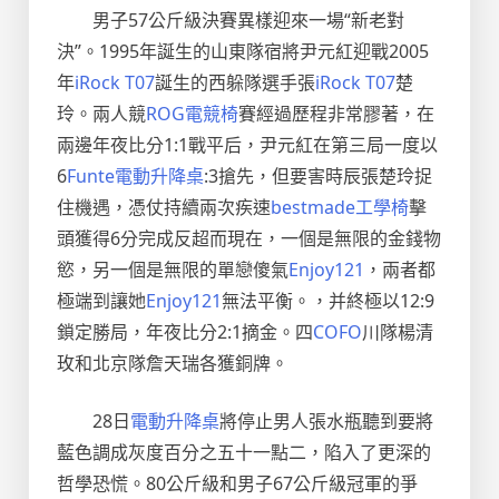
男子57公斤級決賽異樣迎來一場“新老對
決”。1995年誕生的山東隊宿將尹元紅迎戰2005
年
iRock T07
誕生的西躲隊選手張
iRock T07
楚
玲。兩人競
ROG電競椅
賽經過歷程非常膠著，在
兩邊年夜比分1:1戰平后，尹元紅在第三局一度以
6
Funte電動升降桌
:3搶先，但要害時辰張楚玲捉
住機遇，憑仗持續兩次疾速
bestmade工學椅
擊
頭獲得6分完成反超而現在，一個是無限的金錢物
慾，另一個是無限的單戀傻氣
Enjoy121
，兩者都
極端到讓她
Enjoy121
無法平衡。，并終極以12:9
鎖定勝局，年夜比分2:1摘金。四
COFO
川隊楊清
玫和北京隊詹天瑞各獲銅牌。
28日
電動升降桌
將停止男人張水瓶聽到要將
藍色調成灰度百分之五十一點二，陷入了更深的
哲學恐慌。80公斤級和男子67公斤級冠軍的爭