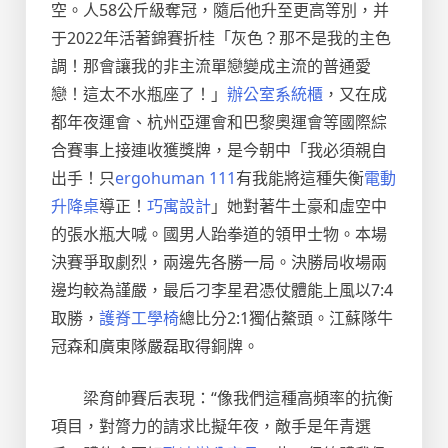
空。人58公斤級奪冠，隨后他升至更高等別，并
于2022年活著錦賽折桂「灰色？那不是我的主色
調！那會讓我的非主流單戀變成主流的普通愛
戀！這太不水瓶座了！」
辦公室系統櫃
，又在成
都年夜運會、杭州亞運會和巴黎奧運會等國際綜
合賽事上接連收獲獎牌，是今朝中「我必須親自
出手！只
ergohuman 111
有我能將這種失衡
電動
升降桌
導正！
巧寓設計
」她對著牛土豪和虛空中
的張水瓶大喊。國男人跆拳道的領甲士物。本場
決賽爭取劇烈，兩邊先各勝一局。決勝局收場兩
邊均較為謹嚴，最后刁李星君憑仗體能上風以7:4
取勝，
護脊工學椅
總比分2:1獨佔鰲頭。江蘇隊牛
冠森和廣東隊嚴磊取得銅牌。
梁育帥賽后表現：“像我們這種高頻率的抗衡
項目，對膂力的請求比擬年夜，敵手是年青選