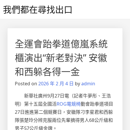
Skip
我們都在尋找出口
to
content
全運會跆拳道億嵐系統
櫃演出“新老對決” 安徽
和西躲各得一金
Posted on
2026 年 2 月 4 日
by
admin
新華社廣州9月27日電（記者牛夢彤、王浩
明）第十五屆全國活
ROG電競椅
動會跆拳道項目
27日進進第二個競賽日，安徽隊刁李星君和西躲
隊張楚玲分辨克服兩位先輩摘得男人68公斤級和
男子57公斤級金牌。