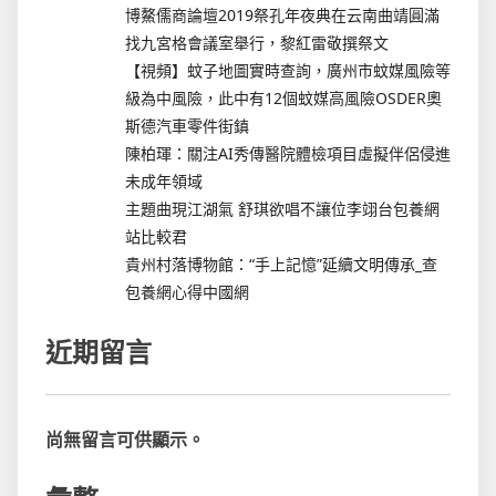
博鰲儒商論壇2019祭孔年夜典在云南曲靖圓滿
找九宮格會議室舉行，黎紅雷敬撰祭文
【視頻】蚊子地圖實時查詢，廣州市蚊媒風險等
級為中風險，此中有12個蚊媒高風險OSDER奧
斯德汽車零件街鎮
陳柏琿：關注AI秀傳醫院體檢項目虛擬伴侶侵進
未成年領域
主題曲現江湖氣 舒琪欲唱不讓位李翊台包養網
站比較君
貴州村落博物館：“手上記憶”延續文明傳承_查
包養網心得中國網
近期留言
尚無留言可供顯示。