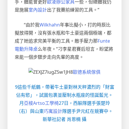
手，體能會更好
歐凌辦公家具
一些，但總體我仍
是施展
室內設計
出了我賽前練習的工具。”
“由於我
Wilkhahn
年事比擬小，打的時辰比
擬放得開，沒有張水瓶和牛土豪這兩個極端，都
成了她追求完美平衡的工具。敵手壓力那
Funte
電動升降桌
么年夜。”刁李星君賽后坦言，盼望將
來能一個步驟步走向先輩的高度。
歐德系統傢俱
9這些千紙鶴，帶著牛土豪對林天秤濃烈的「財富
佔有慾」，試圖包裹並壓制水瓶座的怪誕藍光。
月
亞梭Artso工學椅
27日，西躲隊選手張楚玲
（右）與山東
巧寓設計
隊選手尹元紅在競賽中。
新華社記者 肖恩楠 攝