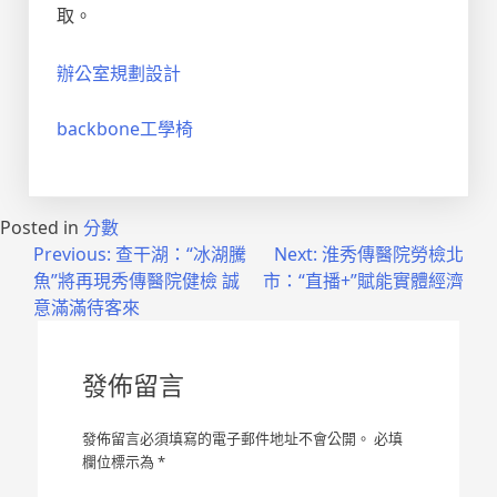
取。
辦公室規劃設計
backbone工學椅
Posted in
分數
文
Previous:
查干湖：“冰湖騰
Next:
淮秀傳醫院勞檢北
魚”將再現秀傳醫院健檢 誠
市：“直播+”賦能實體經濟
章
意滿滿待客來
導
覽
發佈留言
發佈留言必須填寫的電子郵件地址不會公開。
必填
欄位標示為
*