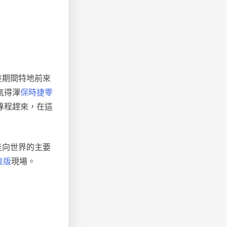
差期間特地前來
氣得渾
保時捷零
專程趕來，在這
走向世界的主要
良版
現場。