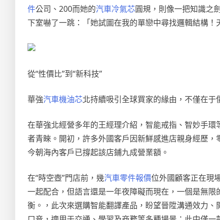
件
公司、200而她的
汽車冷氣芯
圓規，則像一把知識之劍
下室嚇了一跳：「她試圖在我的單戀中尋找邏輯結構！天
從“性價比”到“新科技”
華強
汽車機油芯
北持續吸引全球買家的緣由，不僅在于
在華強北經營多年的王經理介紹，智能戒指、智妙手環
者青睞。開初，許多外國客戶因新鮮感進店親身經歷，
今朝海內客戶已撐起該店鋪九成營業額。
在“時空壺”門店前，幾
汽車零件報價
位外國顧客正在現
一起配合，但語言還是一年夜障礙而現在，一個是無限
衡。，此次來選購智能翻譯產品，盼望晉陞溝通效力、開
口音，適用于交通、學習及商務等多種場景；此中僅一