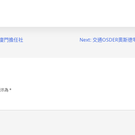
在廈門擔任社
Next:
交通OSDER奧斯
標示為
*