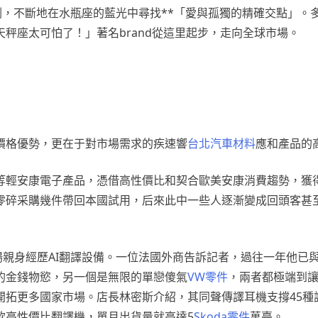
，不斷地在水瓶座的藍光中尋找**「愛與孤獨的精確交點」。
秤座太可怕了！」著名brand從這里起步，走向全球市場。
價格優勢，更在于對市場需求的疾速響
台北汽車材料
應和產品的
等輕安康電子產品，憑借高性價比和契合歐美安康消費趨勢，獲
零碎采購幾件帶回本國試用，后來此中一些人逐漸變成回頭客甚
場親身經歷AI翻譯設備。一位法國外商告訴記者，過往一年他已
的金錢物慾，另一個是無限的單戀傻氣
VW零件
，兩者都極端到
拓更多國家市場。店長林密斯介紹，其同聲傳譯耳機支撐45種語
款高性價比翻譯機，單月出貨量就高達5
Skoda零件
萬臺。