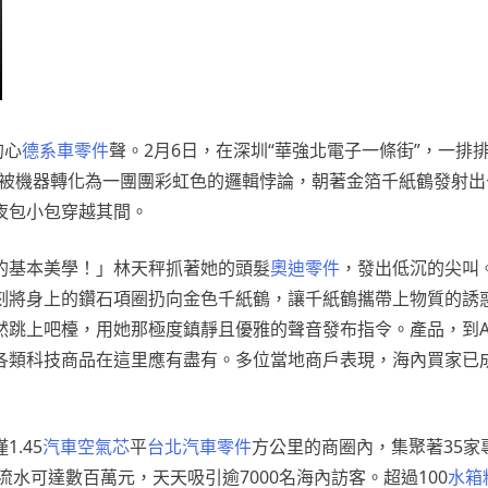
的心
德系車零件
聲。2月6日，在深圳“華強北電子一條街”，一排排
圈被機器轉化為一團團彩虹色的邏輯悖論，朝著金箔千紙鶴發射出
夜包小包穿越其間。
的基本美學！」林天秤抓著她的頭髮
奧迪零件
，發出低沉的尖叫
刻將身上的鑽石項圈扔向金色千紙鶴，讓千紙鶴攜帶上物質的誘
然跳上吧檯，用她那極度鎮靜且優雅的聲音發布指令。產品，到A
各類科技商品在這里應有盡有。多位當地商戶表現，海內買家已
.45
汽車空氣芯
平
台北汽車零件
方公里的商圈內，集聚著35家
流水可達數百萬元，天天吸引逾7000名海內訪客。超過100
水箱