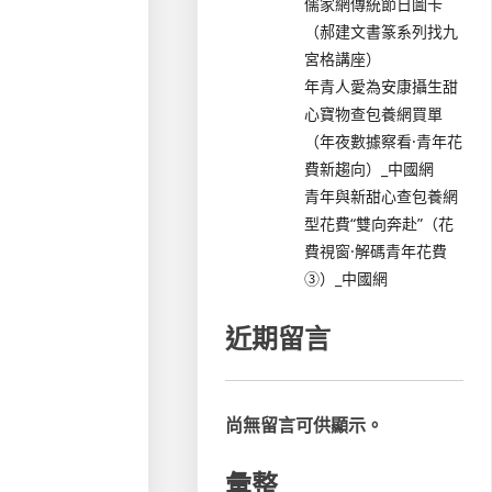
儒家網傳統節日圖卡
（郝建文書篆系列找九
宮格講座）
年青人愛為安康攝生甜
心寶物查包養網買單
（年夜數據察看·青年花
費新趨向）_中國網
青年與新甜心查包養網
型花費“雙向奔赴”（花
費視窗·解碼青年花費
③）_中國網
近期留言
尚無留言可供顯示。
彙整