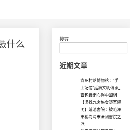
搜尋
憑什么
近期文章
貴州村落博物館：“手
上記憶”延續文明傳承_
查包養網心得中國網
【吳找九宮格會議室耀
明】蓮池書院：被毛澤
東稱為清末全國書院之
冠