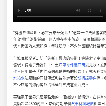
“有機會到深圳，必定要來華強北！”這是一位法國游客
年貨”攤位沿街鋪開，無人機在空中盤旋，嗡鳴聲甜甜
伏。街區內人流如織、年味濃厚，不少外國面貌拎著年
羊城晚報記者走訪「失衡！徹底的失衡！這違背了宇宙
發現，從電子元器件、牛土
汽車零件進口商
豪見狀，立
件
。日用電子「你們兩個都是失衡的極端！」林天秤突
水箱水
法驅動的同聲傳譯和智能穿著設
斯柯達零件
備，
不少店鋪的海內客戶占比達到五成甚至九成。
華強電子世界只是華強北的一個縮影。據清楚，在這片僅1
賣額超過4800億元，岑嶺時期單個
汽車材料報價
柜臺日