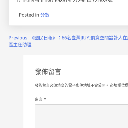
TC:osder9follow7 698613c2729ed4.72268354
Posted in
分數
文
Previous:
《國民日報》：66名臺灣JIUYI俱意空間設計人
區主任助理
章
導
覽
發佈留言
發佈留言必須填寫的電子郵件地址不會公開。
必填欄位
留言
*