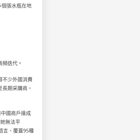
多個張水瓶在地
高頻迭代。
得不少外國消費
至長期采購商，
與中國商戶達成
讓她無法平
言、覆蓋95種