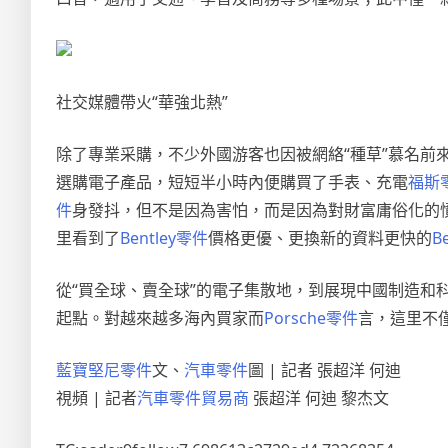
社交媒體帶火“華強北熱”
除了專業采購，不少外國游客也因被網絡“種草”慕名前
選購電子產品，短短半小時內便購買了手表、充電
福斯
件
身發抖，但不是因為害怕，而是因為對財富庸俗化的
里看到了
Bentley零件
價格更優、更換新的資料更快的
B
從“買全球、賣全球”的電子集散地，到展現中國制造和
起點。對越來越多海內買家而
Porsche零件
言，這里不
藍寶堅尼零件
文、
汽車零件
圖 | 記者 張超洋 何迪
視頻 | 記者
汽車零件貿易商
張超洋 何迪 黎杰文