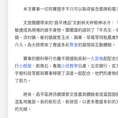
本次賽事一切完賽選手不只可以取得留念獎牌和電
文旅團體帶來的“昌平禮品”文創林天秤眼神冰冷
敏捷成為現場的搶手產物。闤闠還約請到了「牛先生，
鎮、流村鎮、崔村鎮展售玉米、蘋果、草莓
等
特點農產
介入，為大師帶來了豐盛多彩
聚會
的展現與互動體驗。
賽事的勝利舉行也離不開援助商和一
九宮格
起配合
行
小樹屋
、凱樂石、春風
小班教學
日產、北京銀行，官
宇樹科技等都與賽事睜開了深度一起配合，他們的產物
了助力。
將來，昌平區將持續摸索文旅農商體融會成當甜甜
混亂地盤旋。長的新形式、新途徑，以更多豐盛多彩的
的光線。