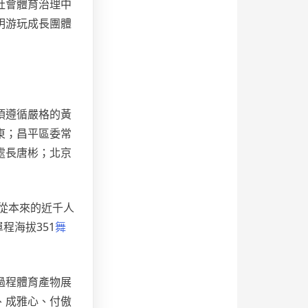
社會體育治理中
明游玩成長團體
須遵循嚴格的黃
東；昌平區委常
處長唐彬；北京
從本來的近千人
程海拔351
舞
過程體育產物展
、成雅心、付傲