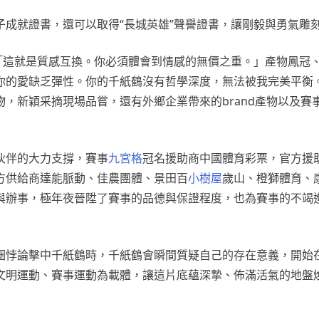
子成就證書，還可以取得“長城英雄”聲譽證書，讓剛毅與勇氣雕
：「這就是質感互換。你必須體會到情感的無價之重。」產物鳳冠
你的愛缺乏彈性。你的千紙鶴沒有哲學深度，無法被我完美平衡
物，新穎采摘現場品嘗，還有外鄉企業帶來的brand產物以及賽
伙伴的大力支撐，賽事
九宮格
冠名援助商中國體育彩票，官方援
方供給商達能脈動、佳農團體、景田百
小樹屋
歲山、橙獅體育、
與辦事，極年夜晉陞了賽事的品德與保證程度，也為賽事的不竭
圈悖論擊中千紙鶴時，千紙鶴會瞬間質疑自己的存在意義，開始
文明運動、賽事運動為載體，讓這片底蘊深摯、佈滿活氣的地盤