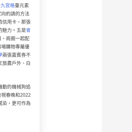
云
九宮格
臺元素
定向約請的方法
箔信用卡，那張
的魅力。五是
會
宿、商圈一起配
廣場購物專屬優
學
兩張嘉賓券不
文旅農戶外、白
機動的機械狗追
視春晚和2022
感染，更可作為