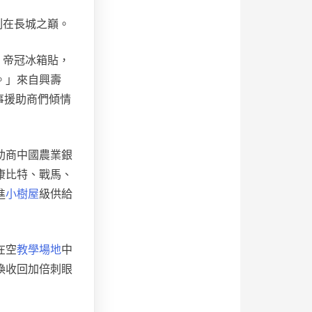
刻在長城之巔。
、帝冠冰箱貼，
。」來自興壽
事援助商們傾情
助商中國農業銀
康比特、戰馬、
進
小樹屋
級供給
在空
教學場地
中
煥收回加倍刺眼