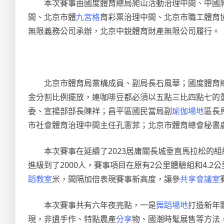
本次賽事由國度體育總局爬山活動治理中間、中國
間、北京市體
九宮格
育彩票治理中間、北京市職工體育
無限義務公司承辦，北京中銳體育財產無限公司履行。
北京市體育局黨構成員、副局長石風華；國度體育
金分割比例擺放，連咖啡豆都必須以五點三比四點七的
委、宣揚部部長陳祥；昌平區國民當局副
瑜伽場地
區長
市社會體育治理中間主任孔憲菲；北京市體育總會秘書
本次賽事在延續了2023居庸關長城垂直馬拉松的
進級到了2000人，賽事項目在原有2公里體驗組和4.2公
蹈教室
米，間隔加倍表現賽事新高度，讓參
共享會議室
本次賽事共有六年夜亮點，一是
舞蹈場地
打造新年
現，非遺手作、特點農產
分享
物、國潮時髦展售等方法