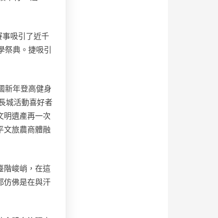
賽事吸引了近千
學祭典。捷吸引
全國新年登高健身
名長城活動喜好者
文明遺產再一次
平文旅農商體融
臺階峻峭，在這
都仿佛是在與汗