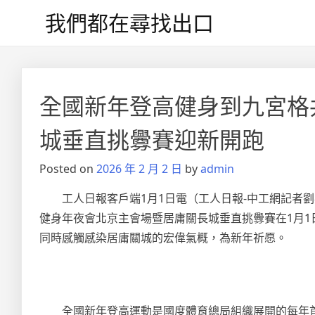
Skip
我們都在尋找出口
to
content
文
章
全國新年登高健身到九宮格
導
城垂直挑釁賽迎新開跑
覽
Posted on
2026 年 2 月 2 日
by
admin
工人日報客戶端1月1日電（工人日報-中工網記者劉
健身年夜會北京主會場暨居庸關長城垂直挑釁賽在1月1
同時感觸感染居庸關城的宏偉氣概，為新年祈愿。
全國新年登高運動是國度體育總局組織展開的每年