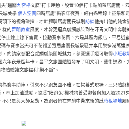
夫“通關
九宮格
文牒”打卡運動，設置10個打卡點加蓋居庸關、
“長城美學
個人空間
四時居庸”攝影年夜賽，經由過程線上征集和
鏡頭下的視角碰撞，才幹體驗居庸關長城別
訪談
他掏出他的純金
。樣的
舞蹈教室
風度，才幹更逼真感觸感染到在汗青文明中奔馳
時代停止線上線下售賣，拉動賽事花費。六是與區內飯店、平易近
號碼布賽事當天可不花錢游覽居庸關長城景區并享用樂多港萬達
券，約請家眷配合感觸感染關城魅力。參賽選手還可取得
小班教
置六年夜景區年卡，昌平文旅團體還發布了明文明、藝術巡游、
物體驗讓文旅福利“樂不斷”。
狗為賽事助陣，引來不少跑友圍不雅。在揭幕式現場，三只體態
，奉上加油激勵。據悉“陪跑兔”機械狗曾受邀餐與加入過2021央
，不只是與大師互動，為跑者們在奔馳中帶來新的感
時租場地
觸