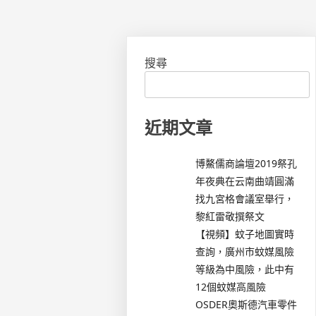
搜尋
近期文章
博鰲儒商論壇2019祭孔
年夜典在云南曲靖圓滿
找九宮格會議室舉行，
黎紅雷敬撰祭文
【視頻】蚊子地圖實時
查詢，廣州市蚊媒風險
等級為中風險，此中有
12個蚊媒高風險
OSDER奧斯德汽車零件