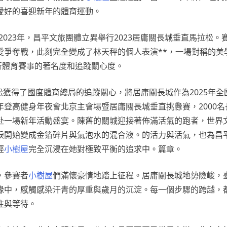
愛好的喜迎新年的體育運動。
2023年，昌平文旅團體立異舉行2023居庸關長城垂直馬拉松。
愛爭奪戰，此刻完全變成了林天秤的個人表演**，一場對稱的美
行體育賽事的著名度和追蹤關心度。
松獲得了國度體育總局的追蹤關心，將居庸關長城作為2025年
新年登高健身年夜會北京主會場暨居庸關長城垂直挑釁賽，2000
赴一場新年活動盛宴。陳舊的關城迎接著佈滿活氣的跑者，世界
淚開始變成金箔碎片與氣泡水的混合液。的活力與活氣，也為昌
經
小樹屋
完全沉浸在她對極致平衡的追求中。篇章。
，參賽者
小樹屋
們滿懷豪情地踏上征程。居庸關長城地勢險峻，
緣中，感觸感染汗青的厚重與歲月的沉淀。每一個步驟的跨越，
往與等待。