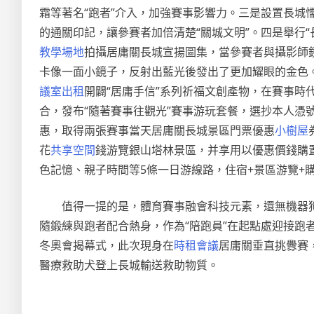
霜等著名“跑者”介入，加強賽事影響力。三是設置長城懦
的通關印記，讓參賽者加倍清楚“關城文明”。四是舉行
教學場地
拍攝居庸關長城宣揚圖集，當參賽者與攝影師
卡像一面小鏡子，反射出藍光後發出了更加耀眼的金色
議室出租
開闢“居庸手信”系列祈福文創產物，在賽事
合，發布“隨著賽事往觀光”賽事游玩套餐，選抄本人憑
惠，取得兩張賽事當天居庸關長城景區門票優惠
小樹屋
花
共享空間
錢游覽銀山塔林景區，并享用以優惠價錢購
色記憶、親子時間等5條一日游線路，住宿+景區游覽+購
值得一提的是，體育賽事融會科技元素，還無機器
隨鍛練與跑者配合熱身，作為“陪跑員”在起點處迎接跑者
冬奧會揭幕式，此次現身在
時租會議
居庸關垂直挑釁賽
醫療救助犬登上長城輸送救助物質。