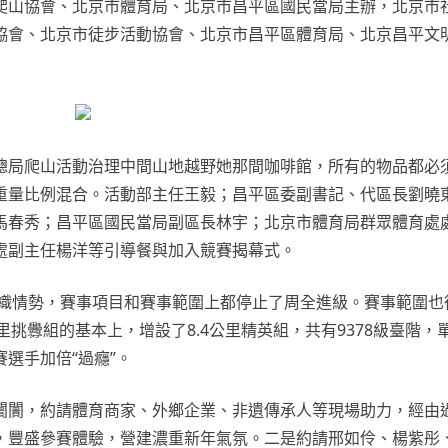
爬山協會、北京市體育局、北京市昌平區國民當局主辦，北京市
協會、北京市徒步活動協會、北京市昌平區體育局、北京昌平文
總局爬山活動治理中間山地越野她那間咖啡館，所有的物品都必
重量比例混合。活動部主任王毅；昌平區委副書記、代區長劉曉
馬春秀；昌平區國民當局副區長林宇；北京市體育局群眾體育處
處副主任楊洋等引導餐與加入競賽揭幕式。
組織情勢，賽事項目和賽事範圍上都停止了周全進級。賽事範圍也
里挑釁組的基本上，增設了8.4公里精英組，共有9378級臺階，單
賽選手加倍“過癮”。
闤闠，約請體育商家、外鄉企業、非遺傳承人等現場助力，經由
，豐盛參賽體驗，營建濃重新年氣氛。二是約請邢如伶、楊紫彤