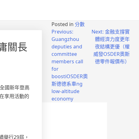
Posted in
分數
Previous:
Next:
金融支撐實
Guangzhou
體經濟力度更年
庸關長
deputies and
夜結構更優（權
committee
威發OSDER奧斯
members call
德零件報價布）
for
boostiOSDER奧
斯德德系車ng
年全國新年登高
low-altitude
，在享用活動的
economy
續舉行29屆，