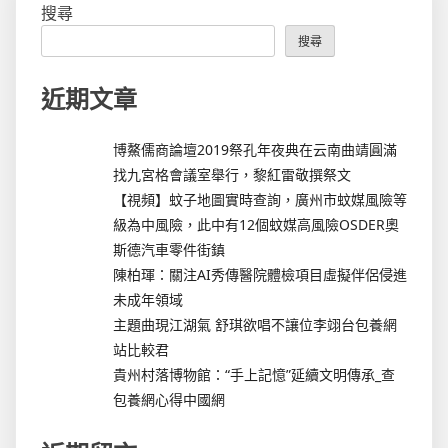
搜尋
搜尋
近期文章
博鰲儒商論壇2019祭孔年夜典在云南曲靖圓滿
找九宮格會議室舉行，黎紅雷敬撰祭文
【視頻】蚊子地圖實時查詢，廣州市蚊媒風險等
級為中風險，此中有12個蚊媒高風險OSDER奧
斯德汽車零件街鎮
陳柏琿：關注AI秀傳醫院體檢項目虛擬伴侶侵進
未成年領域
主題曲現江湖氣 舒琪欲唱不讓位李翊台包養網
站比較君
貴州村落博物館：“手上記憶”延續文明傳承_查
包養網心得中國網