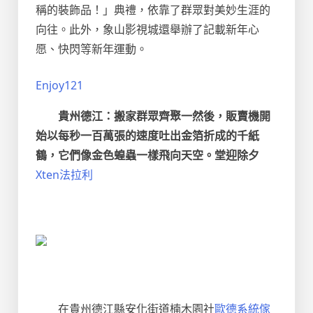
稱的裝飾品！」典禮，依靠了群眾對美妙生涯的
向往。此外，象山影視城還舉辦了記載新年心
愿、快閃等新年運動。
Enjoy121
貴州德江：搬家群眾齊聚一然後，販賣機開
始以每秒一百萬張的速度吐出金箔折成的千紙
鶴，它們像金色蝗蟲一樣飛向天空。堂迎除夕
Xten法拉利
在貴州德江縣安化街道楠木園社
歐德系統傢