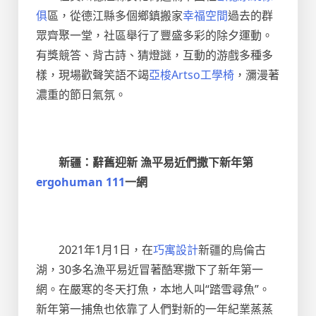
俱
區，從德江縣多個鄉鎮搬家
幸福空間
過去的群
眾齊聚一堂，社區舉行了豐盛多彩的除夕運動。
有獎競答、背古詩、猜燈謎，互動的游戲多種多
樣，現場歡聲笑語不竭
亞梭Artso工學椅
，瀰漫著
濃重的節日氣氛。
新疆：辭舊迎新 漁平易近們撒下新年第
ergohuman 111
一網
2021年1月1日，在
巧寓設計
新疆的烏倫古
湖，30多名漁平易近冒著酷寒撒下了新年第一
網。在嚴寒的冬天打魚，本地人叫“踏雪尋魚”。
新年第一捕魚也依靠了人們對新的一年紀業蒸蒸