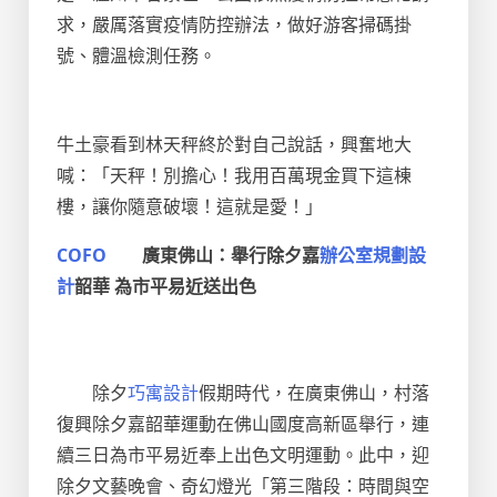
求，嚴厲落實疫情防控辦法，做好游客掃碼掛
號、體溫檢測任務。
牛土豪看到林天秤終於對自己說話，興奮地大
喊：「天秤！別擔心！我用百萬現金買下這棟
樓，讓你隨意破壞！這就是愛！」
COFO
廣東佛山：舉行除夕嘉
辦公室規劃設
計
韶華 為市平易近送出色
除夕
巧寓設計
假期時代，在廣東佛山，村落
復興除夕嘉韶華運動在佛山國度高新區舉行，連
續三日為市平易近奉上出色文明運動。此中，迎
除夕文藝晚會、奇幻燈光「第三階段：時間與空