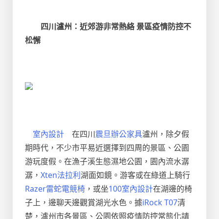
四川瀘州：近郊游非常熱絡 景區疫情防控不
松懈
室內設計
在四川
震旦辦公家具
瀘州，除夕假
期時代，不少市平易近選擇到四周的景區、公園
游玩度假。在漁子溪生態濕地公園，園內流水潺
潺，
Xten法拉利
湖面如鏡。游客或在綠道上騎行
Razer雷蛇電競椅
，或坐
100室內設計
在湖邊的椅
子上，邊聊天邊觀賞湖光水色。據
iRock T07
清
楚，瀘州市各景區、公園依照疫情防控常態化請