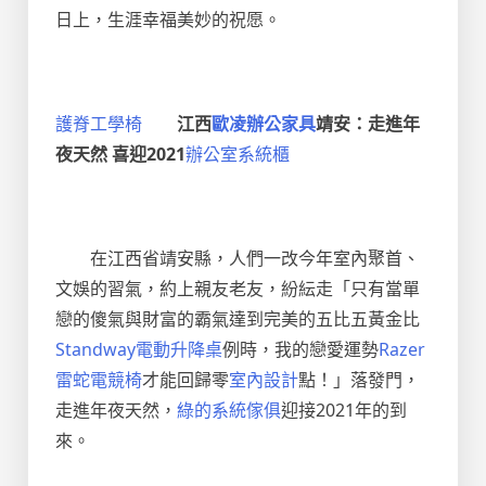
日上，生涯幸福美妙的祝愿。
護脊工學椅
江西
歐凌辦公家具
靖安：走進年
夜天然 喜迎2021
辦公室系統櫃
在江西省靖安縣，人們一改今年室內聚首、
文娛的習氣，約上親友老友，紛紜走「只有當單
戀的傻氣與財富的霸氣達到完美的五比五黃金比
Standway電動升降桌
例時，我的戀愛運勢
Razer
雷蛇電競椅
才能回歸零
室內設計
點！」落發門，
走進年夜天然，
綠的系統傢俱
迎接2021年的到
來。