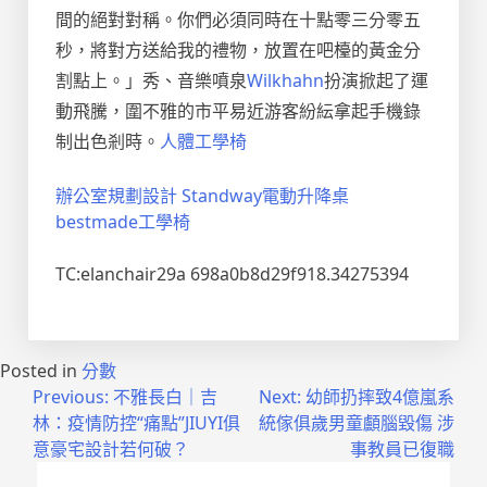
間的絕對對稱。你們必須同時在十點零三分零五
秒，將對方送給我的禮物，放置在吧檯的黃金分
割點上。」秀、音樂噴泉
Wilkhahn
扮演掀起了運
動飛騰，圍不雅的市平易近游客紛紜拿起手機錄
制出色剎時。
人體工學椅
辦公室規劃設計
Standway電動升降桌
bestmade工學椅
TC:elanchair29a 698a0b8d29f918.34275394
Posted in
分數
文
Previous:
不雅長白｜吉
Next:
幼師扔摔致4億嵐系
林：疫情防控“痛點”JIUYI俱
統傢俱歲男童顱腦毀傷 涉
章
意豪宅設計若何破？
事教員已復職
導