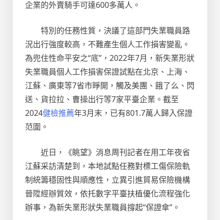
企業的外賣騎手可達600多萬人。
特別的任務性質，決議了這部門失業職員路
況出行強度較高，不難產生個人工作損害變亂。
為兜住性命平安之“底”，2022年7月，新失業形狀
失業職員個人工作損害保證試點在北京、上海、
江蘇、廣東等7省市睜開，觸及美團、餓了么、閃
送、貨拉拉、曹操出行等7家平臺企業。截至
2024
健檢推薦
年3月末，已有801.7萬人歸入保證
范圍。
近日，《眺望》消息周刊記者在用工年夜省
江蘇采訪清楚到，本地試點任務對標工傷保險軌
制統籌穩固性與順應性，立異引進貿易保險機構
晉陞經辦質效，依托數字平臺扶植優化流程強化
辦事，為新失業形狀失業職員撐起“保證傘”。