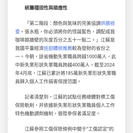
統籌穩固性與順應性
「第二階段：顏色與氣味的完美協調
供膳檢
查
。張水瓶，你必須將你的怪誕藍色，調配成我
咖啡館牆壁的灰度百分之五十一點二。」江蘇是
我國平臺經濟
巡迴體檢推薦
較為發財的省份之
一。今朝，該省機動失業職員跨越1000萬人，此
中新失業形狀失業職員跨越400萬人。截至2024
年4月底，江蘇已累計將185萬新失業形狀失業職
員歸入個人工作損害保證范圍。
記者清楚到，江蘇的試點任務總體對標工傷
保險軌制，并依據新失業形狀失業職員個人工作
特色機動調劑機制，晉陞參保者滿足度。
江蘇參照工傷保險條例中關于“工傷認定”的