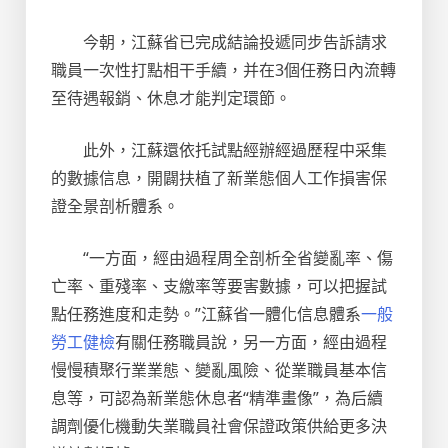
今朝，江蘇省已完成結論投遞同步告訴請求
職員一次性打點相干手續，并在3個任務日內流轉
至待遇報銷、休息才能判定環節。
此外，江蘇還依托試點經辦經過歷程中采集
的數據信息，開闢扶植了新業態個人工作損害保
證全景剖析體系。
“一方面，經由過程周全剖析全省變亂率、傷
亡率、重殘率、支繳率等要害數據，可以把握試
點任務進度和走勢。”江蘇省一體化信息體系
一般
勞工健檢
有關任務職員說，另一方面，經由過程
慢慢積聚行業業態、變亂風險、從業職員基本信
息等，可認為新業態休息者“精準畫像”，為后續
調劑優化機動失業職員社會保證政策供給更多決