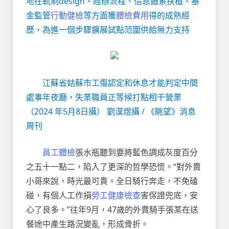
地在軌制design、經辦流程、信息體系扶植、基
金監管
行動健檢
等方面獲
體檢費用
得的成熟經
歷，為進一個步驟擴展試點范圍供給無力支持
江蘇省姑蘇市工傷認定和休息才能判定中間
處事年夜廳，失業職員正等候打點相干營業
（2024 年5月8日攝） 劉淏煜攝 /
《眺望》消息
周刊
員工體檢
張水瓶聽到要將藍色調成灰度百分
之五十一點二，陷入了更深的哲學恐慌。“對外賣
小哥來說，時光最可貴。全日騎行奔走，不免磕
碰，有個人工作損
勞工健康檢查
害保證兜底，安
心了良多。”往年9月，47歲的外賣騎手張某在送
餐途中產生路況變亂，形成骨折。