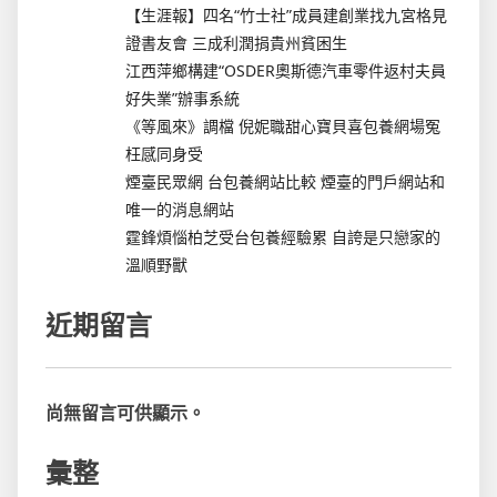
【生涯報】四名“竹士社”成員建創業找九宮格見
證書友會 三成利潤捐貴州貧困生
江西萍鄉構建“OSDER奧斯德汽車零件返村夫員
好失業”辦事系統
《等風來》調檔 倪妮職甜心寶貝喜包養網場冤
枉感同身受
煙臺民眾網 台包養網站比較 煙臺的門戶網站和
唯一的消息網站
霆鋒煩惱柏芝受台包養經驗累 自誇是只戀家的
溫順野獸
近期留言
尚無留言可供顯示。
彙整