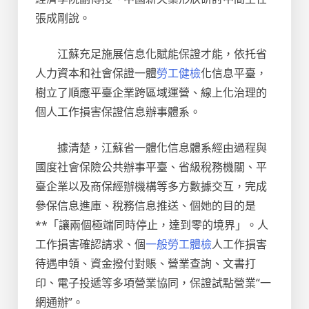
張成剛說。
江蘇充足施展信息化賦能保證才能，依托省
人力資本和社會保證一體
勞工健檢
化信息平臺，
樹立了順應平臺企業跨區域運營、線上化治理的
個人工作損害保證信息辦事體系。
據清楚，江蘇省一體化信息體系經由過程與
國度社會保險公共辦事平臺、省級稅務機關、平
臺企業以及商保經辦機構等多方數據交互，完成
參保信息進庫、稅務信息推送、個她的目的是
**「讓兩個極端同時停止，達到零的境界」。人
工作損害確認請求、個
一般勞工體檢
人工作損害
待遇申領、資金撥付對賬、營業查詢、文書打
印、電子投遞等多項營業協同，保證試點營業“一
網通辦”。