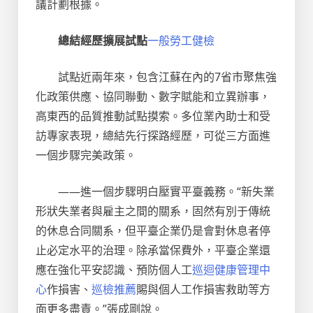
議計劃根據。
總結經歷擴展試點
一般勞工健檢
試點近兩年來，包含江蘇在內的7省市聚焦強
化政策供應、協同聯動、數字賦能和立異辦事，
高東西的品質推動試點摸索。多位業內助士和受
訪專家表現，總結先行探路經歷，可從三方面進
一個步驟完美政策。
——進一個步驟明白壓實平臺義務。“新失業
形狀失業者與雇主之間的關系，固然有別于傳統
的休息合同關系，但平臺企業仍是會對休息者停
止必定水平的治理。除承當保費外，平臺企業還
應在強化平安認識、預防個人工
巡迴健康管理中
心
作損害、
巡檢推薦
賜與個人工作損害救助等方
面更多盡責。”張成剛說。