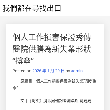
Skip
我們都在尋找出口
to
content
個人工作損害保證秀傳
醫院供膳為新失業形狀
“撐傘”
Posted on
2026 年 1 月 29 日
by
admin
原題目：個人工作損害保證為新失業形狀“撐
傘”
文 |《眺望》消息周刊記者劉淏煜 劉巍巍