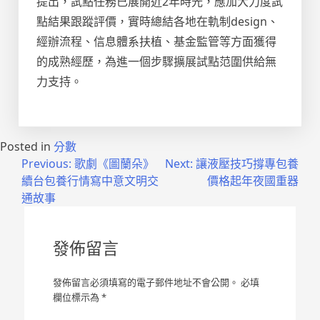
提出，試點任務已展開近2年時光，應加大力度試
點結果跟蹤評價，實時總結各地在軌制design、
經辦流程、信息體系扶植、基金監管等方面獲得
的成熟經歷，為進一個步驟擴展試點范圍供給無
力支持。
Posted in
分數
文
Previous:
歌劇《圖蘭朵》
Next:
讓液壓技巧撐專包養
續台包養行情寫中意文明交
價格起年夜國重器
章
通故事
導
覽
發佈留言
發佈留言必須填寫的電子郵件地址不會公開。
必填
欄位標示為
*