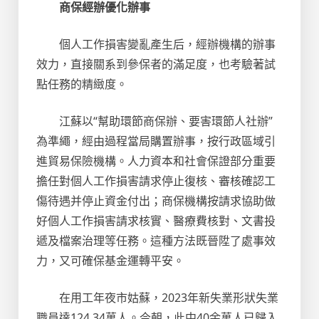
商保經辦優化辦事
個人工作損害變亂產生后，經辦機構的辦事
效力，直接關系到參保者的滿足度，也考驗著試
點任務的精緻度。
江蘇以“幫助環節商保辦、要害環節人社辦”
為準繩，經由過程當局購置辦事，按行政區域引
進貿易保險機構。人力資本和社會保證部分重要
擔任對個人工作損害請求停止復核、審核確認工
傷待遇并停止資金付出；商保機構按請求協助做
好個人工作損害請求核實、醫療費核對、文書投
遞及檔案治理等任務。這種方法既晉陞了處事效
力，又可確保基金運轉平安。
在用工年夜市姑蘇，2023年新失業形狀失業
職員達124.34萬人。今朝，此中40余萬人已歸入