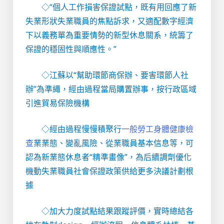
◇“個人工作損害保證試點，既有用回應了新
失業形狀失業職員的焦點訴求，又適配數字經濟
下以義務單為重要情勢的新型休息關系，統籌了
保證的穩固性與順應性。”
◇江蘇以“幫助環節商保辦、要害環節人社
辦”為準繩，經由過程當局購置辦事，按行政區域
引進貿易保險機構
◇經由過程慢慢積聚行
一般勞工身體健康檢
查
業業態、變亂風險、從業職員基本信息等，可
認為新業態休息者“精準畫像”，為后續調劑優化
機動失業職員社會保證政策供給更多決議計劃根
據
◇加大力度試點結果跟蹤評價，實時總結各