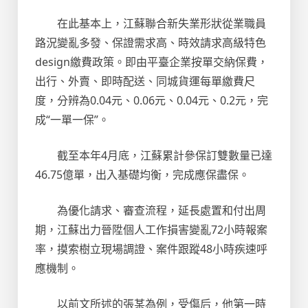
在此基本上，江蘇聯合新失業形狀從業職員
路況變亂多發、保證需求高、時效請求高級特色
design繳費政策。即由平臺企業按單交納保費，
出行、外賣、即時配送、同城貨運每單繳費尺
度，分辨為0.04元、0.06元、0.04元、0.2元，完
成“一單一保”。
截至本年4月底，江蘇累計參保訂雙數量已達
46.75億單，出入基礎均衡，完成應保盡保。
為優化請求、審查流程，延長處置和付出周
期，江蘇出力晉陞個人工作損害變亂72小時報案
率，摸索樹立現場調證、案件跟蹤48小時疾速呼
應機制。
以前文所述的張某為例，受傷后，他第一時