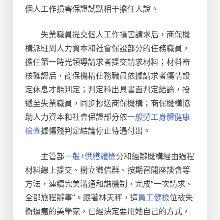
個人工作損害保證試點相干擔任人說。
失業職員提交個人工作損害請求后，商保機
構派駐到人力資本和社會保證部分的任務職員，
擔任第一時光領導請求者提交請求材料；材料審
核確認后，商保機構任務職員依據請求者傷情設
定休息才能判定；判定科出具書面判定結論，投
遞至失業職員，同步抄送商保機構；商保機構協
助人力資本和社會保證部分依
一般勞工身體健康
檢查
據傷殘判定結論停止待遇付出。
主管部
一般+供膳體檢
分和經辦機構經由過程
材料線上提交、樹立微信群、按期召開座談會等
方法，連續完美溝通和諧機制，完成“一次請求、
全部旅程辦事”。跟著林天秤，這
員工健檢
位被失
衡逼瘋的美學家，已經決定要用她自己的方式，