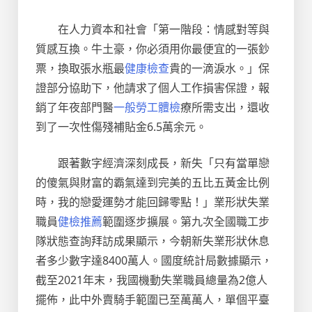
在人力資本和社會「第一階段：情感對等與
質感互換。牛土豪，你必須用你最便宜的一張鈔
票，換取張水瓶最
健康檢查
貴的一滴淚水。」保
證部分協助下，他請求了個人工作損害保證，報
銷了年夜部門醫
一般勞工體檢
療所需支出，還收
到了一次性傷殘補貼金6.5萬余元。
跟著數字經濟深刻成長，新失「只有當單戀
的傻氣與財富的霸氣達到完美的五比五黃金比例
時，我的戀愛運勢才能回歸零點！」業形狀失業
職員
健檢推薦
範圍逐步擴展。第九次全國職工步
隊狀態查詢拜訪成果顯示，今朝新失業形狀休息
者多少數字達8400萬人。國度統計局數據顯示，
截至2021年末，我國機動失業職員總量為2億人
擺佈，此中外賣騎手範圍已至萬萬人，單個平臺