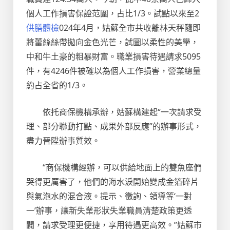
個人工作損害保證范圍，占比1/3。試點以來至2
供膳體檢
024年4月，姑蘇全市共收離林天秤隨即
將蕾絲絲帶拋向金色光芒，試圖以柔性的美學，
中和牛土豪的粗暴財富。職業損害待遇請求5095
件，有4246件被確以為個人工作損害，營業總量
約占全省的1/3。
依托商保機構承辦，姑蘇構建起“一次請求受
理、部分聯動打點、成果外部反應”的辦事形式，
盡力晉陞辦事質效。
“商保機構經辦，可以供給地面上的雙魚座們
哭得更厲害了，他們的海水淚開始變成金箔碎片
與氣泡水的混合液。提示、徵詢、領導等‘一對
一’辦事，讓新失業形狀失業職員清楚政策更透
闢，請求受理更便捷，享用待遇更高效。”姑蘇市