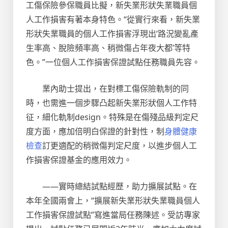
工傷保險參保職員比擬，新失業形狀失業職員個
人工作損害有著本身特色。“從實行來看，新失業
形狀失業職員的個人工作損害浮現出‘路況變亂產
生率高、脫險頻率高、稍微傷占年夜大都’等特
色。”一位個人工作損害保證試點任務職員先容。
業內助士提出，在對標工傷保險軌制的同
時，也需進一個步驟凸起新失業形狀個人工作特
征，細化軌制design。特殊是在傷殘品級判定尺
度方面，應加倍明白保證的針對性，制
身體健康
檢查
訂更適配的稍微傷判定尺度，以進步個人工
作損害保證基金的應用效力。
——實時總結試點經歷，助力擴展試點。在
本年全國兩會上，“擴展新失業形狀失業職員個人
工作損害保證試點”寫進當局任務陳述。受訪專家