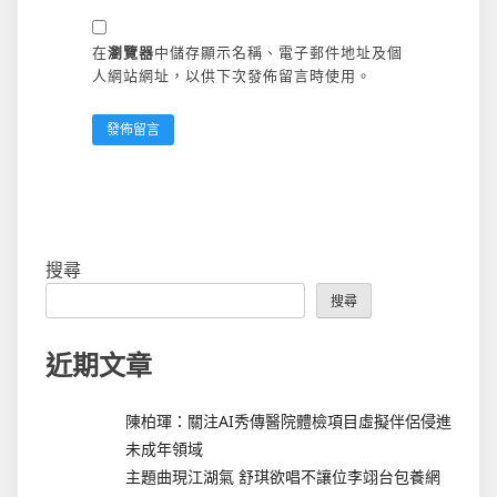
在
瀏覽器
中儲存顯示名稱、電子郵件地址及個
人網站網址，以供下次發佈留言時使用。
搜尋
搜尋
近期文章
陳柏琿：關注AI秀傳醫院體檢項目虛擬伴侶侵進
未成年領域
主題曲現江湖氣 舒琪欲唱不讓位李翊台包養網