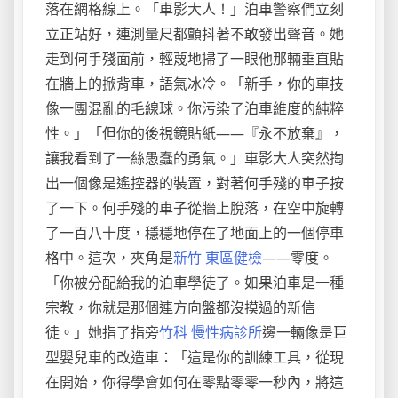
落在網格線上。「車影大人！」泊車警察們立刻
立正站好，連測量尺都顫抖著不敢發出聲音。她
走到何手殘面前，輕蔑地掃了一眼他那輛垂直貼
在牆上的掀背車，語氣冰冷。「新手，你的車技
像一團混亂的毛線球。你污染了泊車維度的純粹
性。」「但你的後視鏡貼紙——『永不放棄』，
讓我看到了一絲愚蠢的勇氣。」車影大人突然掏
出一個像是遙控器的裝置，對著何手殘的車子按
了一下。何手殘的車子從牆上脫落，在空中旋轉
了一百八十度，穩穩地停在了地面上的一個停車
格中。這次，夾角是
新竹 東區健檢
——零度。
「你被分配給我的泊車學徒了。如果泊車是一種
宗教，你就是那個連方向盤都沒摸過的新信
徒。」她指了指旁
竹科 慢性病診所
邊一輛像是巨
型嬰兒車的改造車：「這是你的訓練工具，從現
在開始，你得學會如何在零點零零一秒內，將這