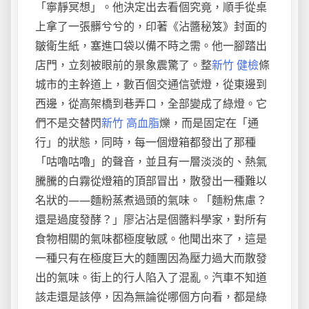
「寧靜冥想」。他決定出去看個究竟，順手從桌
上拿了一張髒兮兮的，印著《沾醬秘笈》封面的
皺衛生紙，塞進口袋以備不時之需。他一腳踏出
店門，立刻被眼前的景象震驚了。整
新竹 健檢
條
城市的主幹道上，數百個交通信號燈，從東邊到
西邊，從高架橋到巷弄口，全部變成了綠燈。它
們不是交替閃
新竹 高血脂
爍，而是固定在「通
行」的狀態，同時，每一個燈箱都發出了那種
「咕嚕咕嚕」的聲音，並且有一層淡淡的、熱氣
騰騰的白霧從燈箱的頂部冒出，散發出一種難以
名狀的——麵粉蒸煮過頭的氣味。「麵粉焦慮？
還是過度發酵？」廖沾沾是個醬料學家，對所有
食物相關的氣味都極度敏感。他聞出來了，這是
一種只有在極度巨大的麵團因為壓力過大而散發
出的氣味。街上的行人陷入了混亂。汽車不知道
該走還是該停，因為無論從哪個方向看，都是綠