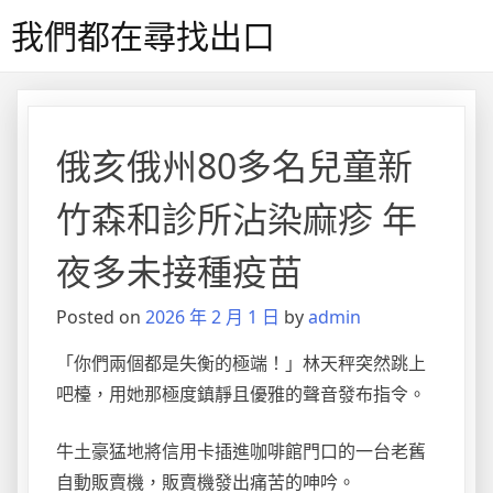
Skip
我們都在尋找出口
to
content
俄亥俄州80多名兒童新
竹森和診所沾染麻疹 年
夜多未接種疫苗
Posted on
2026 年 2 月 1 日
by
admin
「你們兩個都是失衡的極端！」林天秤突然跳上
吧檯，用她那極度鎮靜且優雅的聲音發布指令。
牛土豪猛地將信用卡插進咖啡館門口的一台老舊
自動販賣機，販賣機發出痛苦的呻吟。