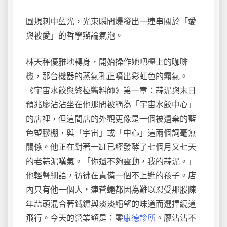
圓規刺中藍光，光束瞬間爆發出一連串關於「愛
與被愛」的哲學辯論氣泡。
林天秤優雅地轉身，開始操作她吧檯上的咖啡
機，那台機器的蒸氣孔正噴出彩虹色的霧氣。
《宇宙水餃與終極醬料師》第一章：蒜泥與末日
預兆廖沾沾坐在他那間被稱為「宇宙水餃中心」
的店裡，但這間店的外觀更像是一個被遺棄的藍
色塑膠棚，與「宇宙」或「中心」這兩個詞毫無
關係。他正在對著一缸已經發酵了七個月又七天
的老蒜泥嘆氣。「你還不夠靈動，我的蒜泥。」
他輕聲細語，彷彿在責備一個不上進的孩子。店
內只有他一個人，連蒼蠅都因為難以忍受那股陳
年蒜頭混合著鐵鏽與淡淡絕望的味道而選擇繞道
飛行。今天的營業額是：零
康德診所
。廖沾沾不