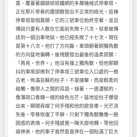
雲、覆蓋著鏽跡斑斑鐵網的多層機械式停車塔，
正在那片窄巷的盡頭散發出不正常的綠光。這棟
停車塔是個異類，它的三號車位始終空著，並且
傳說只要有人敢在它面前失敗十八次，就會被傳
送到一個泊車地獄。他已經失敗了十七次。現在
是第十八次。他打了方向盤，車頭朝著銅獨角獸
的方向猛地偏轉。後視鏡發出最後的溫柔提醒：
「再見，世界。」他沒有撞上獨角獸，但他那顫
抖的車尾卻擦到了停車塔三號車位入口處的一根
古老、佈滿苔蘚的柱子。不是撞擊，而是輕柔的
碰觸，像戀人之間的耳語。接著，一道濃郁的、
像薄荷口香糖一樣的綠色光芒。猛地從柱子爆發
出來，瞬間吞噬了何手殘和他的掀背車。光芒消
失後，窄巷恢復了平靜，只剩下獨角獸雕像一臉
困惑的表情。何手殘感覺一陣天旋地轉，等他回
過神來，他的車子竟然垂直停在一個貼滿了巨大