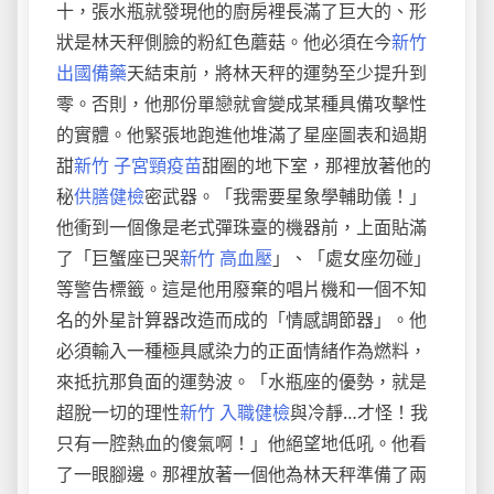
十，張水瓶就發現他的廚房裡長滿了巨大的、形
狀是林天秤側臉的粉紅色蘑菇。他必須在今
新竹
出國備藥
天結束前，將林天秤的運勢至少提升到
零。否則，他那份單戀就會變成某種具備攻擊性
的實體。他緊張地跑進他堆滿了星座圖表和過期
甜
新竹 子宮頸疫苗
甜圈的地下室，那裡放著他的
秘
供膳健檢
密武器。「我需要星象學輔助儀！」
他衝到一個像是老式彈珠臺的機器前，上面貼滿
了「巨蟹座已哭
新竹 高血壓
」、「處女座勿碰」
等警告標籤。這是他用廢棄的唱片機和一個不知
名的外星計算器改造而成的「情感調節器」。他
必須輸入一種極具感染力的正面情緒作為燃料，
來抵抗那負面的運勢波。「水瓶座的優勢，就是
超脫一切的理性
新竹 入職健檢
與冷靜…才怪！我
只有一腔熱血的傻氣啊！」他絕望地低吼。他看
了一眼腳邊。那裡放著一個他為林天秤準備了兩