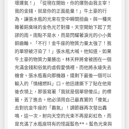
壞運氣！」「從現在開始，你的運勢由我主宰！
我的金錢，就是你的正面能量！」牛土豪的行
為，讓張水瓶的光束在空中瞬間扭曲，與一種夾
雜著銅臭味的金色光芒對撞。天空開始下起了荒
謬的雨。雨點不是水，而是閃耀著淚光的小小黃
銅齒輪。「不行！金牛座的物質力量太強了！我
的單戀被汙染了！」張水瓶大喊。他知道，如果
牛土豪的物質力量勝出，林天秤將會被困在一個
充滿金錢和俗氣的虛假愛情裡，而他將永遠失去
機會。張水瓶看向那機器，還剩下最後一個可以
輸入的「情緒燃料」口。他迅速撕下了貼在他背
後衣領上，那張寫著「我就是個單戀傻瓜」的標
籤，丟了進去。他必須用自己最真實的「傻氣」
去對抗金牛座的「霸氣」！調節器再次發出轟
鳴，這一次，射向天空的光束不再是彩虹色，而
是充滿了水瓶座特有的怪誕藍色**。藍色光束與