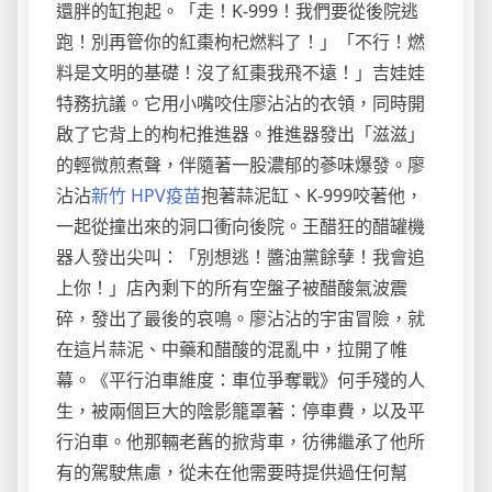
還胖的缸抱起。「走！K-999！我們要從後院逃
跑！別再管你的紅棗枸杞燃料了！」「不行！燃
料是文明的基礎！沒了紅棗我飛不遠！」吉娃娃
特務抗議。它用小嘴咬住廖沾沾的衣領，同時開
啟了它背上的枸杞推進器。推進器發出「滋滋」
的輕微煎煮聲，伴隨著一股濃郁的蔘味爆發。廖
沾沾
新竹 HPV疫苗
抱著蒜泥缸、K-999咬著他，
一起從撞出來的洞口衝向後院。王醋狂的醋罐機
器人發出尖叫：「別想逃！醬油黨餘孽！我會追
上你！」店內剩下的所有空盤子被醋酸氣波震
碎，發出了最後的哀鳴。廖沾沾的宇宙冒險，就
在這片蒜泥、中藥和醋酸的混亂中，拉開了帷
幕。《平行泊車維度：車位爭奪戰》何手殘的人
生，被兩個巨大的陰影籠罩著：停車費，以及平
行泊車。他那輛老舊的掀背車，彷彿繼承了他所
有的駕駛焦慮，從未在他需要時提供過任何幫