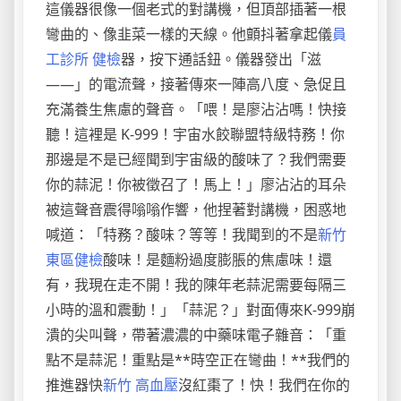
這儀器很像一個老式的對講機，但頂部插著一根
彎曲的、像韭菜一樣的天線。他顫抖著拿起儀
員
工診所 健檢
器，按下通話鈕。儀器發出「滋
——」的電流聲，接著傳來一陣高八度、急促且
充滿養生焦慮的聲音。「喂！是廖沾沾嗎！快接
聽！這裡是 K-999！宇宙水餃聯盟特級特務！你
那邊是不是已經聞到宇宙級的酸味了？我們需要
你的蒜泥！你被徵召了！馬上！」廖沾沾的耳朵
被這聲音震得嗡嗡作響，他捏著對講機，困惑地
喊道：「特務？酸味？等等！我聞到的不是
新竹
東區健檢
酸味！是麵粉過度膨脹的焦慮味！還
有，我現在走不開！我的陳年老蒜泥需要每隔三
小時的溫和震動！」「蒜泥？」對面傳來K-999崩
潰的尖叫聲，帶著濃濃的中藥味電子雜音：「重
點不是蒜泥！重點是**時空正在彎曲！**我們的
推進器快
新竹 高血壓
沒紅棗了！快！我們在你的