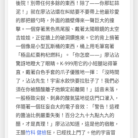
後院！別帶任何多餘的東西！除了——你那缸蒜
泥！」就在廖沾沾還在糾結要不要帶上他最珍愛
的那把銀勺時，外面的牆壁傳來一聲巨大的撞
擊。一個穿著黑色燕尾服、戴著太陽眼鏡的太空
吉娃娃，正從牆上的破洞鑽進來。它的背上揹著
一個像是小型瓦斯桶的東西，桶上用毛筆寫著
「極品紅棗枸杞燃料」。「你怎麼——」廖沾沾
驚訝地瞪大了眼睛。K-999用它的小短腿站得筆
直，戴著白色手套的爪子優雅地一揮：「沒時間
了，沾沾先生！宇宙水餃快要拉肚子了！我們必
須在你被醋酸離子炮鎖定前離開！」話音未落，
一股極致尖銳、刺鼻的酸氣猛地從店門口灌入，
伴隨著一個狂妄自大的電子音效：「警告！這裡
的醬油比例嚴重失衡！百分之九十九點九九的
醋，才是真理！」廖沾沾知道，這是他的宿敵，
王醋
竹科 健檢
狂，已經找上門了。他的宇宙冒