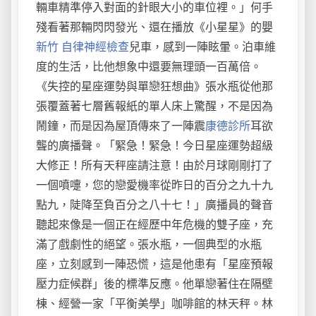
輛車精準停入對面的針眼大小的車位裡。」何手
殘看著那輛閃閃發光、還在播放《小星星》的嬰
新竹 自律神經檢查
兒車，感到一陣眩暈。泊車維
度的生活，比他想象中還要無理頭一百萬倍。
《失控的星座運勢與單戀狂想曲》張水瓶從他那
張覆蓋著七層舊報紙的單人床上驚醒，不是因為
鬧鐘，而是因為屋頂傳來了一陣震
康德診所
耳欲
聾的廣播聲。「緊急！緊急！今日星座運勢超級
大修正！所有天秤座請注意！由於月球剛剛打了
一個噴嚏，您的戀愛機率從昨日的百分之九十九
點九，陡降至負百分之八十七！」廣播員的聲音
聽起來像是一個正在經歷中年危機的雙子座，充
滿了戲劇性的絕望。張水瓶，一個典型的水瓶
座，立刻感到一陣恐慌，這是他患有「星座預報
壓力症候群」後的標準反應。他單戀著住在隔壁
棟、經營一家「平衡美學」咖啡館的林天秤。林