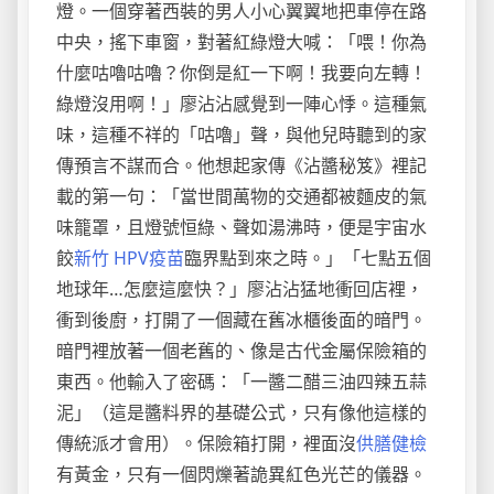
燈。一個穿著西裝的男人小心翼翼地把車停在路
中央，搖下車窗，對著紅綠燈大喊：「喂！你為
什麼咕嚕咕嚕？你倒是紅一下啊！我要向左轉！
綠燈沒用啊！」廖沾沾感覺到一陣心悸。這種氣
味，這種不祥的「咕嚕」聲，與他兒時聽到的家
傳預言不謀而合。他想起家傳《沾醬秘笈》裡記
載的第一句：「當世間萬物的交通都被麵皮的氣
味籠罩，且燈號恒綠、聲如湯沸時，便是宇宙水
餃
新竹 HPV疫苗
臨界點到來之時。」「七點五個
地球年…怎麼這麼快？」廖沾沾猛地衝回店裡，
衝到後廚，打開了一個藏在舊冰櫃後面的暗門。
暗門裡放著一個老舊的、像是古代金屬保險箱的
東西。他輸入了密碼：「一醬二醋三油四辣五蒜
泥」（這是醬料界的基礎公式，只有像他這樣的
傳統派才會用）。保險箱打開，裡面沒
供膳健檢
有黃金，只有一個閃爍著詭異紅色光芒的儀器。