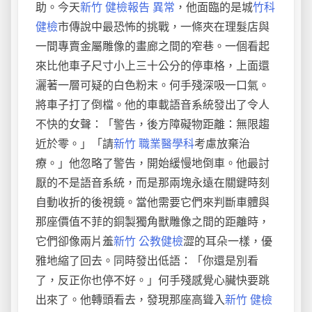
助。今天
新竹 健檢報告 異常
，他面臨的是城
竹科
健檢
市傳說中最恐怖的挑戰，一條夾在理髮店與
一間專賣金屬雕像的畫廊之間的窄巷。一個看起
來比他車子尺寸小上三十公分的停車格，上面還
灑著一層可疑的白色粉末。何手殘深吸一口氣。
將車子打了倒檔。他的車載語音系統發出了令人
不快的女聲：「警告，後方障礙物距離：無限趨
近於零。」「請
新竹 職業醫學科
考慮放棄治
療。」他忽略了警告，開始緩慢地倒車。他最討
厭的不是語音系統，而是那兩塊永遠在關鍵時刻
自動收折的後視鏡。當他需要它們來判斷車體與
那座價值不菲的銅製獨角獸雕像之間的距離時，
它們卻像兩片羞
新竹 公教健檢
澀的耳朵一樣，優
雅地縮了回去。同時發出低語：「你還是別看
了，反正你也停不好。」何手殘感覺心臟快要跳
出來了。他轉頭看去，發現那座高聳入
新竹 健檢