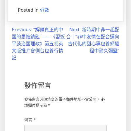
Posted in
分數
文
Previous:
“解鎖真正的中
Next:
新時期中非一起配
國的思惟鑰匙”——《習近
合｜“非中友情在配合邁向
章
平談治國理政》第五卷英
古代化的甜心專包養網過
導
文版推介會側台包養行情
程中耐久彌堅”
記
覽
發佈留言
發佈留言必須填寫的電子郵件地址不會公開。
必
填欄位標示為
*
留言
*