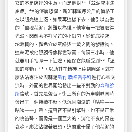
安的不是店裡的生意，而是他對**「蒜泥成本焦
慮症」**的深層恐懼。新鮮蒜頭每公斤的價格正
在以超光速上漲，如果再這樣下去，他引以為傲
的「靈魂蒜泥」將難以為繼。他拿著一把被磨得
光滑、閃耀著不祥光芒的小銀勺，從缸底撈起一
坨濃稠的、顏色介於灰綠與土黃之間的發酵物。
這蒜泥被他照顧得像稀世珍寶，每隔三小時，他
就要用手指彈一下缸邊，確保它能感受到**「溫
和的震動」**，以助其在精神上達到圓滿。就在
廖沾沾專注於與蒜泥
新竹 職業醫學科
進行心靈交
流時，外面的世界開始發出一些不對勁的
森和診
所
信號。首先是聲音。街上所有的汽車喇叭同時
發出了一個持續不斷、低沉且潮濕的「咕嚕——
咕嚕——」聲。這聲音不是引擎聲，也不是正常
的鳴笛聲，而像是一個巨大的、消化不良的胃在
哀嚎。廖沾沾皺著眉頭，這嚴重干擾了他蒜泥的