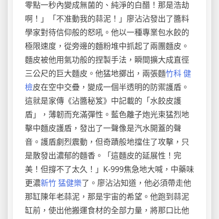
零點一秒內變成無菌的、純淨的白醋！那是浩劫
啊！」「不准動我的蒜泥！」廖沾沾發出了醬料
學家對待信仰般的怒吼。他以一種專業包水餃的
極限速度，從旁邊的麵粉堆中抓起了兩團麵皮。
麵皮被他用氣功般的捏製手法，瞬間擴大成直徑
三公尺的巨大麵皮。他猛地擲出，兩張麵
竹科 健
檢
皮在空中交疊，變成一個半透明的防禦護盾。
這就是家傳《沾醬秘笈》中記載的「水餃皮護
盾」，薄韌而充滿彈性。藍色離子炮光束猛烈地
擊中麵皮護盾，發出了一聲像是汽水開蓋的聲
音。護盾劇烈震動，但奇蹟般地擋住了攻擊，只
是散發出濃郁的麵香。「這麵皮的延展性！完
美！但撐不了太久！」K-999焦急地大喊，中藥味
更濃
新竹 猛健樂
了。廖沾沾知道，他必須帶走他
那缸陳年老蒜泥，那是宇宙的希望。他跑到蒜泥
缸前，使出他搬運食材的全部力量，將那口比他