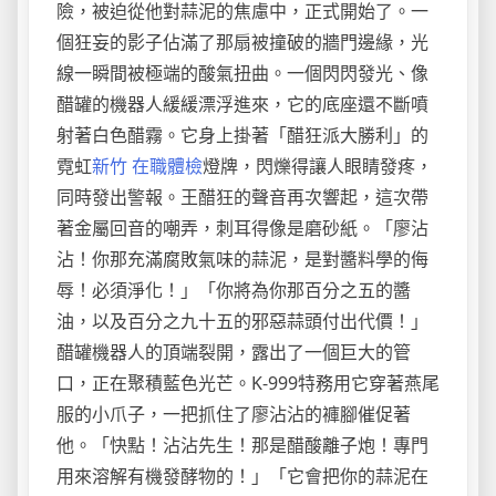
險，被迫從他對蒜泥的焦慮中，正式開始了。一
個狂妄的影子佔滿了那扇被撞破的牆門邊緣，光
線一瞬間被極端的酸氣扭曲。一個閃閃發光、像
醋罐的機器人緩緩漂浮進來，它的底座還不斷噴
射著白色醋霧。它身上掛著「醋狂派大勝利」的
霓虹
新竹 在職體檢
燈牌，閃爍得讓人眼睛發疼，
同時發出警報。王醋狂的聲音再次響起，這次帶
著金屬回音的嘲弄，刺耳得像是磨砂紙。「廖沾
沾！你那充滿腐敗氣味的蒜泥，是對醬料學的侮
辱！必須淨化！」「你將為你那百分之五的醬
油，以及百分之九十五的邪惡蒜頭付出代價！」
醋罐機器人的頂端裂開，露出了一個巨大的管
口，正在聚積藍色光芒。K-999特務用它穿著燕尾
服的小爪子，一把抓住了廖沾沾的褲腳催促著
他。「快點！沾沾先生！那是醋酸離子炮！專門
用來溶解有機發酵物的！」「它會把你的蒜泥在