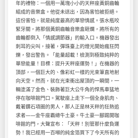
年的禮物：一個用一萬塊小小的天秤座黃銅齒輪
組成的音樂盒。他從未送出，因為害怕被拒絕。
這份害怕，就是純度最高的單戀情感。張水瓶咬
緊牙關，將那個黃銅齒輪音樂盒砸爛，將所有的
齒輪都倒入「情感調節器」的輸入口。機器發出
刺耳的尖叫，接著，彈珠臺上的燈光開始瘋狂閃
爍，發出警告。「能量超載！檢測到極致純粹的
單戀能量！目標：提升天秤座運勢！」在機器的
頂部，一個巨大的、像彩虹一樣的光束筆直地射
向天空。然而，就在光束衝出屋頂的一瞬間，一
輛塗滿了金色、裝飾著巨大公牛角的悍馬車猛地
停在咖啡館門口。駕駛座上走下一個全身肌肉、
戴著鑽石項圈的男人，那人正是林天秤的狂熱追
求者——金牛座霸總牛土豪。牛土豪一腳踢開咖
啡館的門，大聲宣布：「天秤！別管那什麼負運
勢！我已經用一百噸的純金箔買下了今天所有的