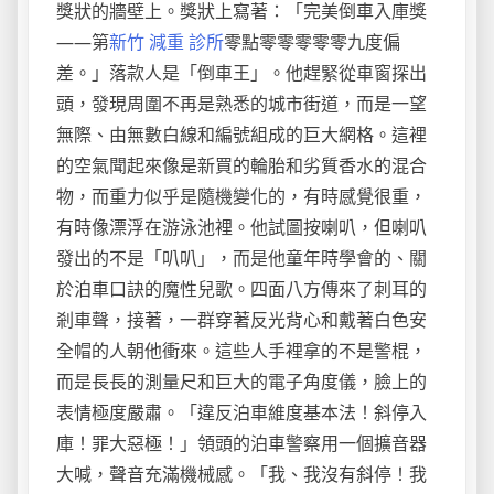
獎狀的牆壁上。獎狀上寫著：「完美倒車入庫獎
——第
新竹 減重 診所
零點零零零零零九度偏
差。」落款人是「倒車王」。他趕緊從車窗探出
頭，發現周圍不再是熟悉的城市街道，而是一望
無際、由無數白線和編號組成的巨大網格。這裡
的空氣聞起來像是新買的輪胎和劣質香水的混合
物，而重力似乎是隨機變化的，有時感覺很重，
有時像漂浮在游泳池裡。他試圖按喇叭，但喇叭
發出的不是「叭叭」，而是他童年時學會的、關
於泊車口訣的魔性兒歌。四面八方傳來了刺耳的
剎車聲，接著，一群穿著反光背心和戴著白色安
全帽的人朝他衝來。這些人手裡拿的不是警棍，
而是長長的測量尺和巨大的電子角度儀，臉上的
表情極度嚴肅。「違反泊車維度基本法！斜停入
庫！罪大惡極！」領頭的泊車警察用一個擴音器
大喊，聲音充滿機械感。「我、我沒有斜停！我