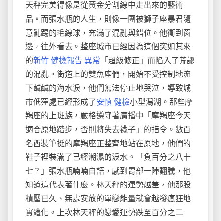
天秤完美得像是從黃金分割線中走出來的藝術
品。而張水瓶的人生，則像一團被獅子座暴君隨
意亂踢的毛線球，充滿了混亂與錯位。他衝到窗
邊，往外看去。整座城市已經因為這個突如其來
的
新竹 健檢報告 異常
「超級修正」而陷入了荒謬
的混亂。街道上的雙魚座們，開始不受控制地流
下鹹鹹的海水淚，他們無法停止地哭泣，導致城
市低窪處已經形成了
安慎 健檢
小型潟湖。那些摩
羯座的上班族，嚴格遵守著廣播中「摩羯座今天
適合原地踏步，否則將失去襪子」的指令。數百
名西裝筆挺的摩羯座正整齊地站在原地，他們的
鞋子裡裝滿了已經潮濕的淚水。「負百分之八十
七？」張水瓶喃喃自語，感到胃部一陣翻騰，他
知道這代表著什麼。林天秤的運勢越差，他那股
積壓已久、無處安放的單戀能量就會越發瘋狂地
實體化。上次林天秤的戀愛運勢跌至百分之二