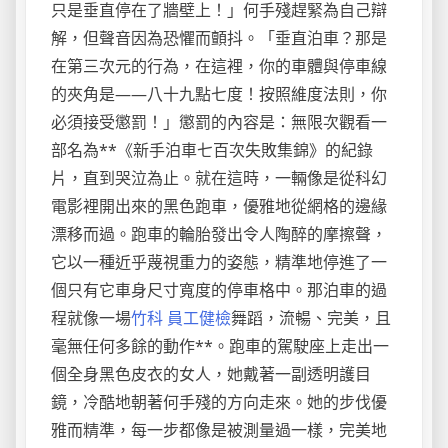
只是垂直停在了牆壁上！」何手殘趕緊為自己辯
解，但聲音因為恐懼而顫抖。「垂直泊車？那是
在第三次元的行為，在這裡，你的車體與停車線
的夾角是——八十九點七度！按照維度法則，你
必須接受懲罰！」懲罰的內容是：無限次觀看一
部名為**《新手泊車七百次失敗集錦》的紀錄
片，直到哭泣為止。就在這時，一輛像是從科幻
電影裡開出來的黑色跑車，優雅地從網格的邊緣
漂移而過。跑車的輪胎發出令人陶醉的摩擦聲，
它以一種近乎蔑視重力的姿態，精準地停進了一
個只有它車身尺寸寬度的停車格中。那泊車的過
程就像一場
竹科 員工健檢
舞蹈，流暢、完美，且
毫無任何多餘的動作**。跑車的駕駛座上走出一
個全身黑色皮衣的女人，她戴著一副透明護目
鏡，冷酷地朝著何手殘的方向走來。她的步伐優
雅而精準，每一步都像是被測量過一樣，完美地