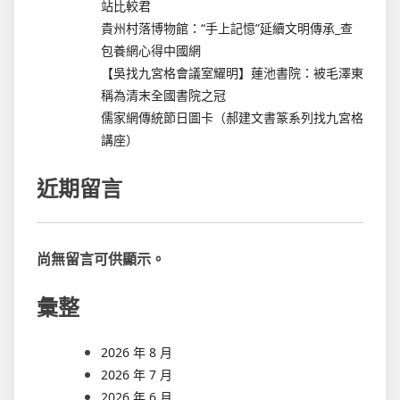
站比較君
貴州村落博物館：“手上記憶”延續文明傳承_查
包養網心得中國網
【吳找九宮格會議室耀明】蓮池書院：被毛澤東
稱為清末全國書院之冠
儒家網傳統節日圖卡（郝建文書篆系列找九宮格
講座）
近期留言
尚無留言可供顯示。
彙整
2026 年 8 月
2026 年 7 月
2026 年 6 月