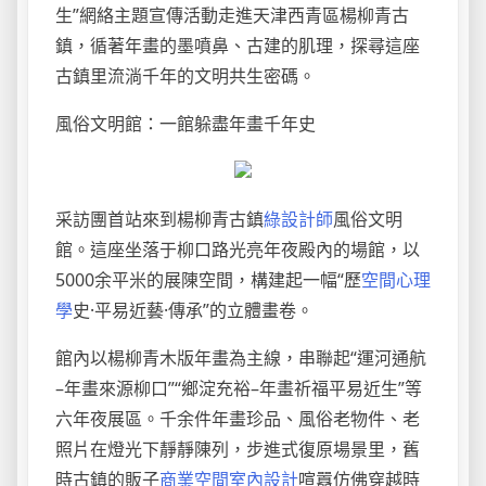
生”網絡主題宣傳活動走進天津西青區楊柳青古
鎮，循著年畫的墨噴鼻、古建的肌理，探尋這座
古鎮里流淌千年的文明共生密碼。
風俗文明館：一館躲盡年畫千年史
采訪團首站來到楊柳青古鎮
綠設計師
風俗文明
館。這座坐落于柳口路光亮年夜殿內的場館，以
5000余平米的展陳空間，構建起一幅“歷
空間心理
學
史·平易近藝·傳承”的立體畫卷。
館內以楊柳青木版年畫為主線，串聯起“運河通航
–年畫來源柳口”“鄉淀充裕–年畫祈福平易近生”等
六年夜展區。千余件年畫珍品、風俗老物件、老
照片在燈光下靜靜陳列，步進式復原場景里，舊
時古鎮的販子
商業空間室內設計
喧囂仿佛穿越時