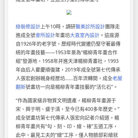
綠裝修設計
上午10時，調研
醫美診所設計
團隊走
進成全號
會所設計
年畫坊
大直室內設計
。這座源
自1926年的老字號，歷經時代變遷仍堅守著最傳
統的年畫技藝——1953年景為“楊柳青年畫合作
組”發源地，1958年并進天津楊柳青畫社，1993
年由后人霍慶順復建，2019年成全號第七代傳承
人張宏創辦親身經歷坊……百年流轉間，成全
老屋
翻新
號畫坊一向是楊柳青年畫技藝的“活化石”。
“作為國家級非物質文明遺產，楊柳青年畫源于
宋、興于明、盛于清，至今已有400多年歷史。”
成全號畫坊第七代傳承人張宏向記者介紹道，楊
柳青年畫共有“勾、刻、印、繪、裱”五道工序，
此中，最見工夫的“繪”工序，僅人物臉部彩繪就