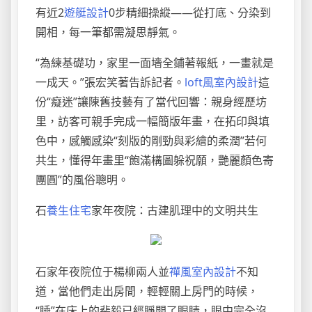
有近2
遊艇設計
0步精細操縱——從打底、分染到
開相，每一筆都需凝思靜氣。
“為練基礎功，家里一面墻全鋪著報紙，一畫就是
一成天。”張宏笑著告訴記者。
loft風室內設計
這
份“癡迷”讓陳舊技藝有了當代回響：親身經歷坊
里，訪客可親手完成一幅簡版年畫，在拓印與填
色中，感觸感染“刻版的剛勁與彩繪的柔潤”若何
共生，懂得年畫里“飽滿構圖躲祝願，艷麗顏色寄
團圓”的風俗聰明。
石
養生住宅
家年夜院：古建肌理中的文明共生
石家年夜院位于楊柳兩人並
禪風室內設計
不知
道，當他們走出房間，輕輕關上房門的時候，
“睡”在床上的裴毅已經睜開了眼睛，眼中完全沒