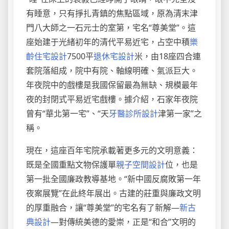
有睡意，只有掙扎青鎮的焦點區域，原為清末津
門八大師之一石元士的室第，宅名“尊美堂”。這
座始建于光緒初年的清代平易近宅，占空中積
樂
齡住宅設計
7500平
退休宅設計
米，由18座四合連
套院落組成，院中有院、軸線明確、氣派巨大。
年夜院中的戲樓是我國保留最為無缺、規模最年
夜的封閉式平易近宅戲樓。據介紹，石家年夜院
曾有“華北第一宅”、“天
牙醫診所設計
津第一家”之
稱。
現在，這座百年宅院承載著更多元的文明意義：
既是全國重點文物保護單
親子空間設計
位，也是
第一批全國廉政教導基地。“新中國反腐敗第一年
夜案展覽”在此終年展出。古建的莊重與廉政文明
的厚重融合，讓“尊美堂”的宅名有了新解—
新古
典設計
—對傳統美德的愛崇，正是“和合”文明的