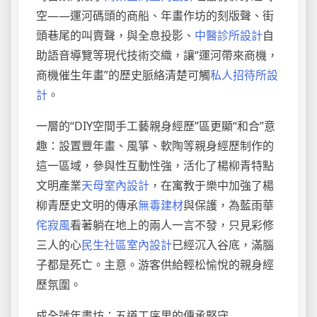
空——運河碼頭的商船、年畫作坊的刻版聲、街
頭巷尾的叫賣聲，與全息投影、
中醫診所設計
自
助語音導覽等現代技術交織，讓“運河帶來商機，
商機催生年畫”的歷史脈絡清楚可觸
私人招待所設
計
。
一層的“DIY空間手工藝親身經歷”區更顯“和合”意
趣：設置豐年畫、風箏、軟陶等親身經歷制作的
這一區域，參與性互動性強，活化了楊柳青特點
文明產業
天母室內設計
，在寓教于樂中加強了楊
柳青歷史文明的傳承
無毒建材
與保護，為藍雨華
侘寂風
看著躺在地上的兩人一言不發，只見彩修
三人的心
民生社區室內設計
已經沉入谷底，滿腦
子都是死亡。主意。游客供給輕松愉悅的親身經
歷氛圍。
成全號年畫坊：五道工序里的傳承堅守