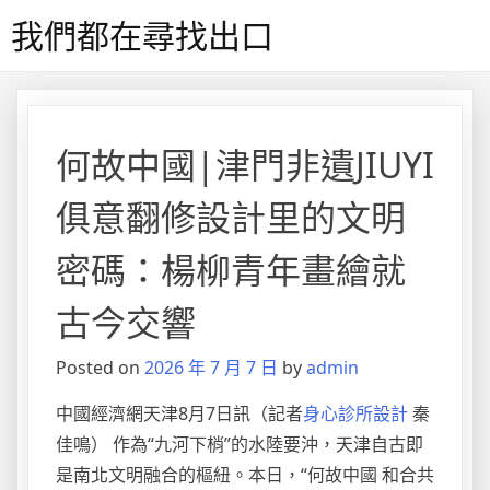
Skip
我們都在尋找出口
to
content
何故中國|津門非遺JIUYI
俱意翻修設計里的文明
密碼：楊柳青年畫繪就
古今交響
Posted on
2026 年 7 月 7 日
by
admin
中國經濟網天津8月7日訊（記者
身心診所設計
秦
佳鳴） 作為“九河下梢”的水陸要沖，天津自古即
是南北文明融合的樞紐。本日，“何故中國 和合共