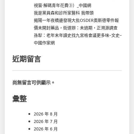
視窗·解碼青年花費③）_中國網
我是黨員森和診所家醫科 我帶頭
揭陽一年夜橋邊發現大批OSDER奧斯德零件報
價未開封藥品，街道辦：未過期，正溯源調查
孫犁：老年末年讀史找九宮格會議更多味–文史–
中國作家網
近期留言
尚無留言可供顯示。
彙整
2026 年 8 月
2026 年 7 月
2026 年 6 月