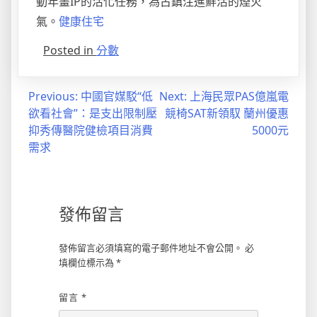
動年畫IP的活化任務，為古鎮注進鮮活的煙火
氣。
健康住宅
Posted in
分數
文
Previous:
中國官媒駁“低
Next:
上海民眾PAS億嵐電
欲看社會”：是支出限制壓
競椅SAT新領馭 蘭州優惠
章
抑秀傳醫院健檢項目消費
5000元
導
需求
覽
發佈留言
發佈留言必須填寫的電子郵件地址不會公開。
必
填欄位標示為
*
留言
*