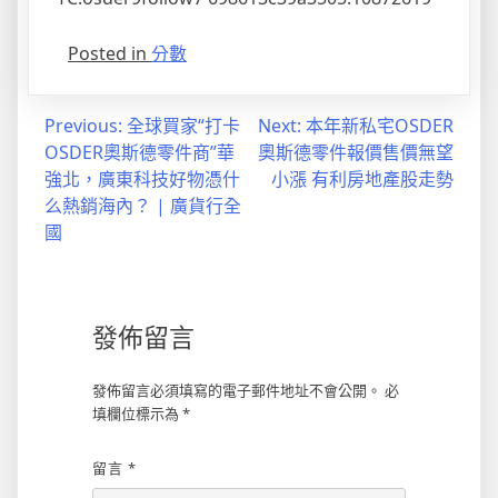
Posted in
分數
文
Previous:
全球買家“打卡
Next:
本年新私宅OSDER
OSDER奧斯德零件商”華
奧斯德零件報價售價無望
章
強北，廣東科技好物憑什
小漲 有利房地產股走勢
導
么熱銷海內？ | 廣貨行全
國
覽
發佈留言
發佈留言必須填寫的電子郵件地址不會公開。
必
填欄位標示為
*
留言
*