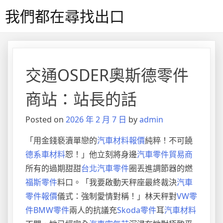
Skip
我們都在尋找出口
to
content
交通OSDER奧斯德零件
商站：站長的話
Posted on
2026 年 2 月 7 日
by
admin
「用金錢褻瀆單戀的
汽車材料報價
純粹！不可饒
德系車材料
恕！」他立刻將身邊
汽車零件貿易商
所有的過期甜甜
台北汽車零件
圈丟進調節器的燃
福斯零件
料口。「我要啟動天秤座最終裁決
汽車
零件報價
儀式：強制愛情對稱！」林天秤對
VW零
件
BMW零件
兩人的抗議充
Skoda零件
耳
汽車材料