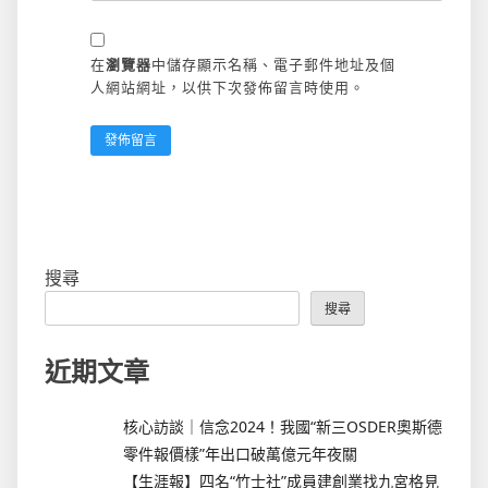
在
瀏覽器
中儲存顯示名稱、電子郵件地址及個
人網站網址，以供下次發佈留言時使用。
搜尋
搜尋
近期文章
核心訪談｜信念2024！我國“新三OSDER奧斯德
零件報價樣”年出口破萬億元年夜關
【生涯報】四名“竹士社”成員建創業找九宮格見