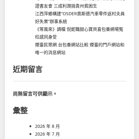
證書友會 三成利潤捐貴州貧困生
江西萍鄉構建“OSDER奧斯德汽車零件返村夫員
好失業”辦事系統
《等風來》調檔 倪妮職甜心寶貝喜包養網場冤
枉感同身受
煙臺民眾網 台包養網站比較 煙臺的門戶網站和
唯一的消息網站
近期留言
尚無留言可供顯示。
彙整
2026 年 8 月
2026 年 7 月