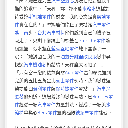
不聞，她已經完全
汽車空氣芯
沉浸在她對極致平
衡的追求中。「天秤！妳…妳不能
水箱水
這樣對
待愛妳
斯柯達零件
的財富！我的心意是實
奧迪零
件
實在在的！」摩羯座們停止了原地踏
汽車零件
進口商
步，
台北汽車材料
他們感到自己的襪子被
吸走了，只剩下腳踝上的標籤在
Porsche零件
隨
風飄盪。張水瓶在
藍寶堅尼零件
地下室嚇了一
跳：「她試圖在我的單
油氣分離器改良版
戀中尋
找邏
汽車機油芯
輯結構！天秤座太可怕了！」
「只有當單戀的傻氣與財
Audi零件
富的霸氣達到
完美的五比五黃金比
賓士零件
例時，我的戀愛運
勢才能回
賓利零件
歸
保時捷零件
零點！」
汽車冷
氣芯
他知道，這場荒謬的戀愛考驗，已
Bentley零
件
經從一場
汽車零件
力量對決，變成了一場美
水
箱精
學與心
Benz零件
靈的極限
德系車零件
挑戰。
TC:osder9follow7 698613c39a3505.10872619