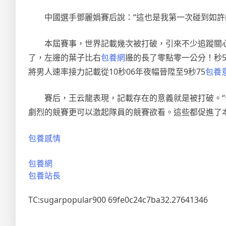
中國選手鄧麗娟賽后說：“這也是我第一次碰到如許
本屆賽事，世界記載幾次被打破，引來不少追蹤關心
了，左邊的葉子比右
包養網
邊的長了零點零一公分！秒5
將男人速率接力記載從10秒06年夜幅晉陞至9秒75
包養
賽后，王云龍表現，記載存在的意義就是被打破。
劇烈的競賽更可以激起隊員的競賽欲看。這些都促進了
包養感情
包養網
包養站長
TC:sugarpopular900 69fe0c24c7ba32.27641346