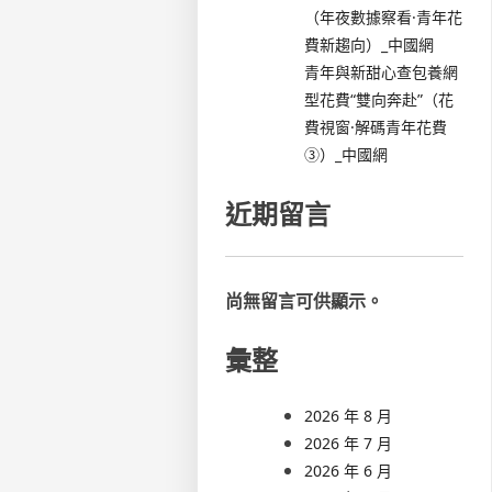
（年夜數據察看·青年花
費新趨向）_中國網
青年與新甜心查包養網
型花費“雙向奔赴”（花
費視窗·解碼青年花費
③）_中國網
近期留言
尚無留言可供顯示。
彙整
2026 年 8 月
2026 年 7 月
2026 年 6 月