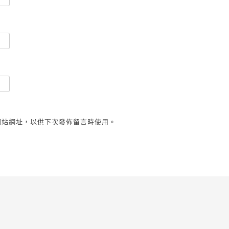
網站網址，以供下次發佈留言時使用。