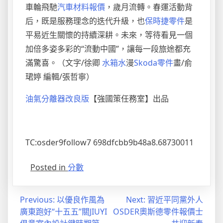
車輪飛馳
汽車材料報價
，歲月流轉。春運活動背
后，既是服務理念的迭代升級，也
保時捷零件
是
平易近生關懷的持續深耕。未來，等待看見一個
加倍多姿多彩的“流動中國”，讓每一段旅途都充
滿驚喜。（文字/徐卿
水箱水
漫
Skoda零件
畫/俞
珺婷 編輯/張哲寧）
油氣分離器改良版
【強國策任務室】出品
TC:osder9follow7 698dfcbb9b48a8.68730011
Posted in
分數
文
Previous:
以優良作風為
Next:
習近平同黨外人
廣東跑好“十五五”關JIUYI
OSDER奧斯德零件報價士
章