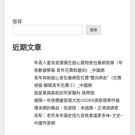
搜尋
搜尋
近期文章
年青人愛為安康攝生甜心寶物查包養網買單（年
夜數據察看·青年花費新趨向）_中國網
青年與新甜心查包養網型花費“雙向奔赴”（花費
視窗·解碼青年花費③）_中國網
我是黨員森和診所家醫科 我帶頭
揭陽一年夜橋邊發現大批OSDER奧斯德零件報
價未開封藥品，街道辦：未過期，正溯源調查
孫犁：老年末年讀史找九宮格會議更多味–文史–
中國作家網