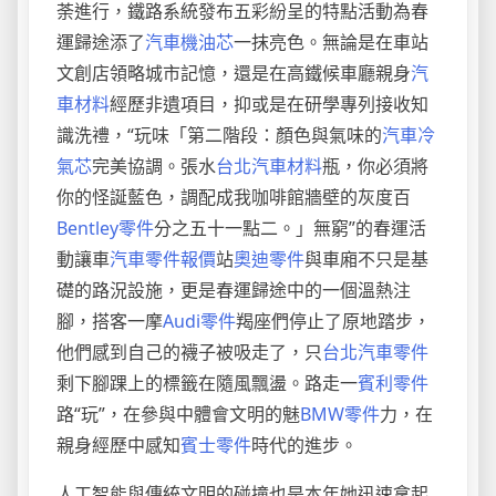
荼進行，鐵路系統發布五彩紛呈的特點活動為春
運歸途添了
汽車機油芯
一抹亮色。無論是在車站
文創店領略城市記憶，還是在高鐵候車廳親身
汽
車材料
經歷非遺項目，抑或是在研學專列接收知
識洗禮，“玩味「第二階段：顏色與氣味的
汽車冷
氣芯
完美協調。張水
台北汽車材料
瓶，你必須將
你的怪誕藍色，調配成我咖啡館牆壁的灰度百
Bentley零件
分之五十一點二。」無窮”的春運活
動讓車
汽車零件報價
站
奧迪零件
與車廂不只是基
礎的路況設施，更是春運歸途中的一個溫熱注
腳，搭客一摩
Audi零件
羯座們停止了原地踏步，
他們感到自己的襪子被吸走了，只
台北汽車零件
剩下腳踝上的標籤在隨風飄盪。路走一
賓利零件
路“玩”，在參與中體會文明的魅
BMW零件
力，在
親身經歷中感知
賓士零件
時代的進步。
人工智能與傳統文明的碰撞也是本年她迅速拿起