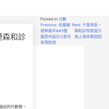
Posted in
分數
Previous:
兒童遠
Next:
千里奔赴，
視率過半&#3億
森和診所疫苗只
煙森和診
嵐室內設計2;若何
為上海本質回回
有用防控
逼迫的代數題。