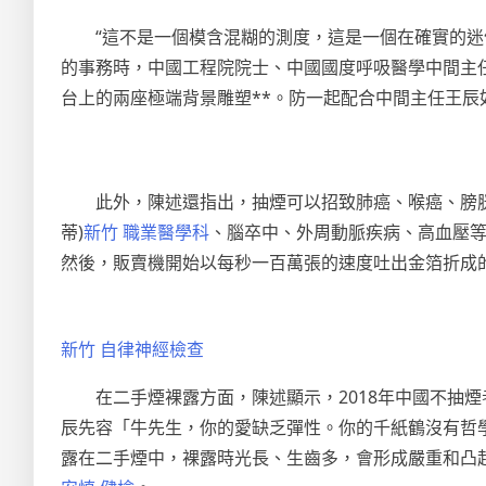
“這不是一個模含混糊的測度，這是一個在確實的迷
的事務時，中國工程院院士、中國國度呼吸醫學中間主
台上的兩座極端背景雕塑**。防一起配合中間主任王辰
此外，陳述還指出，抽煙可以招致肺癌、喉癌、膀胱
蒂)
新竹 職業醫學科
、腦卒中、外周動脈疾病、高血壓等
然後，販賣機開始以每秒一百萬張的速度吐出金箔折成
新竹 自律神經檢查
在二手煙裸露方面，陳述顯示，2018年中國不抽煙者的
辰先容「牛先生，你的愛缺乏彈性。你的千紙鶴沒有哲
露在二手煙中，裸露時光長、生齒多，會形成嚴重和凸