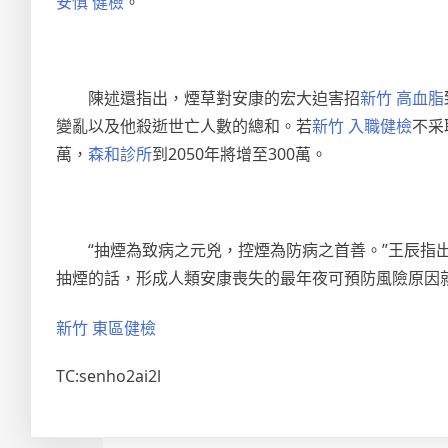
安慎 健檢
。
陳述還指出，煙草對安康的宏大迫害招
新竹 高血脂
變亂以及他殺逝世亡人數的總和。若
新竹 入職健檢
不采
萬，
森和診所
到2050年將增至300萬。
“抽煙為致病之元兇，控煙為防病之首善。”王辰指出
抽煙的話，形成人類安康喪失的最年夜可預防風險原因
新竹 東區健檢
TC:senho2ai2l