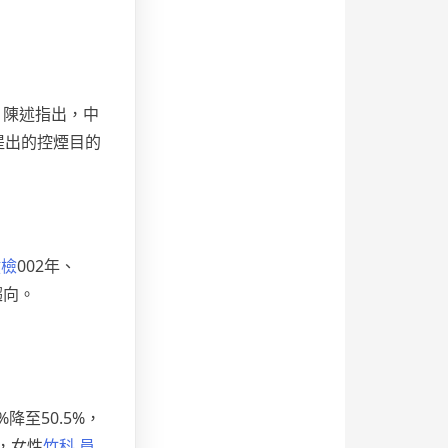
。陳述指出，中
提出的控煙目的
健檢
002年、
趨向。
降至50.5%，
億，女性
竹科 員