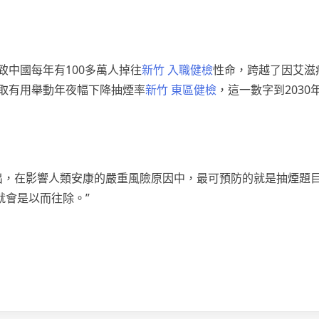
致中國每年有100多萬人掉往
新竹 入職健檢
性命，跨越了因艾滋
取有用舉動年夜幅下降抽煙率
新竹 東區健檢
，這一數字到2030
，在影響人類安康的嚴重風險原因中，最可預防的就是抽煙題目
就會是以而往除。”