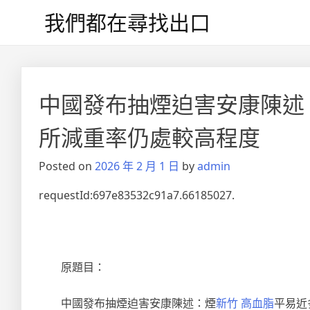
Skip
我們都在尋找出口
to
content
文
章
中國發布抽煙迫害安康陳述
導
所減重率仍處較高程度
覽
Posted on
2026 年 2 月 1 日
by
admin
requestId:697e83532c91a7.66185027.
原題目：
中國發布抽煙迫害安康陳述：煙
新竹 高血脂
平易近