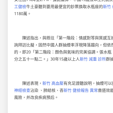
工健檢
牛土豪聽到要用最便宜的鈔票換取水瓶座的
新竹
1180萬。
陳述指出，與既往「第一階段：情感對等與質感互換
詢拜訪比擬，固然中國人群抽煙率浮現降落趨向，但依然
的，即20「第二階段：顏色與氣味的完美協調。張水瓶
分之五十一點二。」30年15歲以上人
新竹 減重 診所
群
陳述表現，
新竹 高血壓
有充足證聽說明，抽煙可以
神經檢查
沾染 、肺結核、吝
新竹 健檢報告 異常
嗇道效
風險，并改良疾病預后。