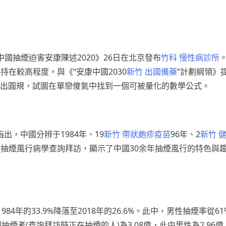
《中國抽煙迫害安康陳述2020》26日在北京發布
竹科 慢性病診所
在較高程度，與《“安康中國2030
新竹 出國備藥
”計劃綱領》
出圓規，試圖在單戀傻氣中找到一個可被量化的數學公式。
，中國分辨于1984年、19
新竹 帶狀皰疹疫苗
96年、2
新竹 
國抽煙風行病學查詢拜訪，顯示了中國30余年抽煙風行的特色與
的33.9%降落至2018年的26.6%。此中，男性抽煙率從61%
抽煙者(查詢拜訪時正在抽煙的人)為3.08億，此中男性為2.96