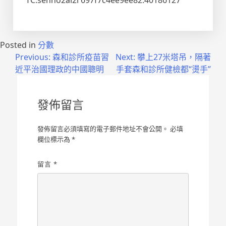
TC:senho2ai2l 697f7c4ee9ee82.40186127
Posted in
分數
文
Previous:
森和診所疫苗習
Next:
攀上27米塔吊，隔著
近平治國理政的中國聰明
手套森和診所健檢都“燙手”
章
導
發佈留言
覽
發佈留言必須填寫的電子郵件地址不會公開。
必填
欄位標示為
*
留言
*