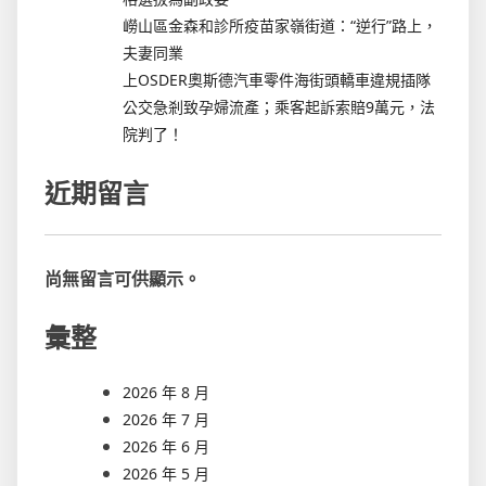
嶗山區金森和診所疫苗家嶺街道：“逆行”路上，
夫妻同業
上OSDER奧斯德汽車零件海街頭轎車違規插隊
公交急剎致孕婦流產；乘客起訴索賠9萬元，法
院判了！
近期留言
尚無留言可供顯示。
彙整
2026 年 8 月
2026 年 7 月
2026 年 6 月
2026 年 5 月