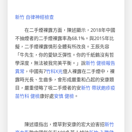
新竹 自律神經檢查
在二手煙裸露方面，陳述顯示，2018年中國
不抽煙者的二手煙裸露率為68.1%。與2015年比
擬，二手煙裸露情形全體有所改良。王辰先容
「牛先生，你的愛缺乏彈性。你的千紙鶴沒有哲
學深度，無法被我完美平衡。」說
新竹 健檢報告
異常
，中國有7
竹科X光
億人裸露在二手煙中，裸
露時光長、生齒多，會形成嚴重和凸起的安康題
目，嚴重侵略了吸二手煙者的安
新竹 帶狀皰疹疫
苗
竹科 健檢
康好處
安慎 健檢
。
陳述還指出，煙草對安康的宏大迫害招
新竹