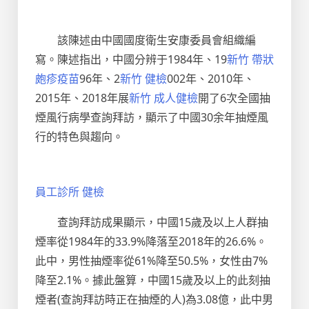
該陳述由中國國度衛生安康委員會組織編
寫。陳述指出，中國分辨于1984年、19
新竹 帶狀
皰疹疫苗
96年、2
新竹 健檢
002年、2010年、
2015年、2018年展
新竹 成人健檢
開了6次全國抽
煙風行病學查詢拜訪，顯示了中國30余年抽煙風
行的特色與趨向。
員工診所 健檢
查詢拜訪成果顯示，中國15歲及以上人群抽
煙率從1984年的33.9%降落至2018年的26.6%。
此中，男性抽煙率從61%降至50.5%，女性由7%
降至2.1%。據此盤算，中國15歲及以上的此刻抽
煙者(查詢拜訪時正在抽煙的人)為3.08億，此中男