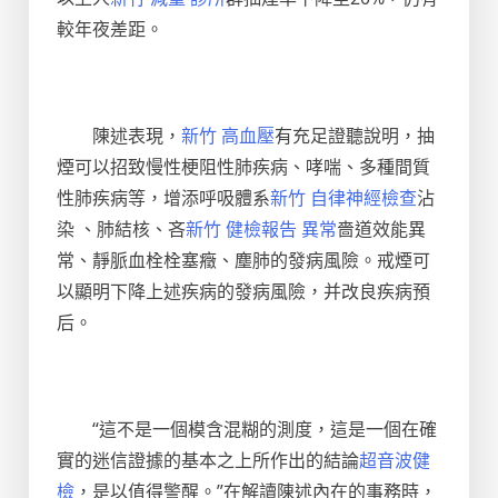
較年夜差距。
陳述表現，
新竹 高血壓
有充足證聽說明，抽
煙可以招致慢性梗阻性肺疾病、哮喘、多種間質
性肺疾病等，增添呼吸體系
新竹 自律神經檢查
沾
染 、肺結核、吝
新竹 健檢報告 異常
嗇道效能異
常、靜脈血栓栓塞癥、塵肺的發病風險。戒煙可
以顯明下降上述疾病的發病風險，并改良疾病預
后。
“這不是一個模含混糊的測度，這是一個在確
實的迷信證據的基本之上所作出的結論
超音波健
檢
，是以值得警醒。”在解讀陳述內在的事務時，