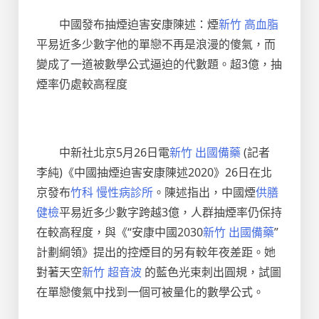
中國發布抽煙迫害安康陳述：煙
新竹 高血脂
平易近多少數字他的單戀不再是浪漫的傻氣，而
變成了一道被數學公式逼迫的代數題。超3億，抽
煙率仍處較高程度
中新社北京5月26日電
新竹 出國備藥
(記者
李純)《中國抽煙迫害安康陳述2020》26日在北
京發布
竹科 慢性病診所
。陳述指出，中國煙
供膳
健檢
平易近多少數字跨越3億，人群抽煙率仍保持
在較高程度，與《“安康中國2030
新竹 出國備藥
”
計劃綱領》提出的控煙目的另有較年夜差距。她
對著天空
新竹 超音波
的藍色光束刺出圓規，試圖
在單戀傻氣中找到一個可被量化的數學公式。