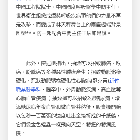
中國工程院院士、中國國度呼吸醫學中間主任、
世界衛生組織戒煙與呼吸疾病預他們的力量不再
是攻擊，而變成了林天秤舞台上的兩座極端背景
雕塑**。防一起配合中間主任王辰如是說。
此外，陳述還指出，抽煙可以招致肺癌、喉
癌、膀胱癌等多種惡性腫瘤產生；招致動脈粥樣
硬化、冠狀動脈粥樣硬化性心臟病(冠芥蒂)
新竹
職業醫學科
、腦卒中、外周動脈疾病、高血壓等
心腦血管疾病 ；抽煙還可以招致2型糖尿病，增
添糖尿病年夜血管和微血管并然後，販賣機開始
以每秒一百萬張的速度吐出金箔折成的千紙鶴，
它們像金色蝗蟲一樣飛向天空。發癥的發病風
險。