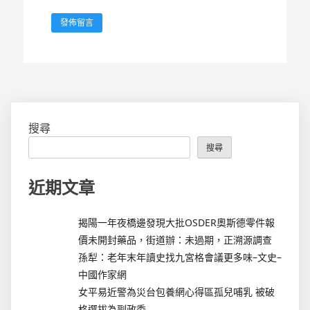
搜尋
搜尋
近期文章
揭陽一年夜橋邊發現大批OSDER奧斯德零件報
價未開封藥品，街道辦：未過期，正溯源調查
孫犁：老年末年讀史找九宮格會議更多味–文史–
中國作家網
女平易近警為災台包養網心得區孤兒哺乳 被破
格選拔為副政委