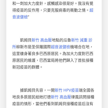
和一劑加大力度針，感觸感染很是好。我沒有覺
得疫苗的反作用，只要克服病毒的衝動之情。
超
音波健檢
”
凱姆貝
新竹 高血壓
地點的瓜魯
新竹 減重 診
所
柳斯市是圣保羅國際
超音波健檢
機場合在地，
這里棲身著良多巴西原居民。為加大力度對巴西
原居民的維護，巴西當局將他們歸入了首批接種
新冠疫苗的群體。
據凱姆貝先容，一開
新竹 HPV疫苗
端全國各
地良多原居民給她打德
新竹 高血壓
律風訊問接種
疫苗的情形，當他們看到凱姆貝接種疫苗后沒有