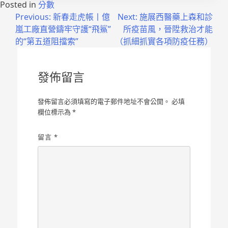
Posted in
分數
文
Previous:
新春走虎帳丨億
Next:
施展西醫藥上森和診
嵐工廠直營鑄牢守護“飛鯊”
所疫苗風，晉陞救治才能
章
的“第五道阻擋索”
（抓細抓實各項防疫任務）
導
覽
發佈留言
發佈留言必須填寫的電子郵件地址不會公開。
必填
欄位標示為
*
留言
*