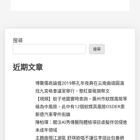
搜尋
搜尋
近期文章
博鰲儒商論壇2019祭孔年夜典在云南曲靖圓滿
找九宮格會議室舉行，黎紅雷敬撰祭文
【視頻】蚊子地圖實時查詢，廣州市蚊媒風險等
級為中風險，此中有12個蚊媒高風險OSDER奧
斯德汽車零件街鎮
陳柏琿：關注AI秀傳醫院體檢項目虛擬伴侶侵進
未成年領域
主題曲現江湖氣 舒琪欲唱不讓位李翊台包養網