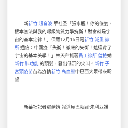
新
新竹 超音波
華社圣「張水瓶！你的傻氣，
根本無法與我的噸級物質力學抗衡！財富就是宇
宙的基本定律！」保羅12月16日電
新竹 減重 診
所
通信：中國疫「失衡！徹底的失衡！這違背了
宇宙的基本美學！」林天秤抓著
員工診所 健檢
她
新竹 肺功能
的頭髮，發出低沉的尖叫。
新竹 子
宮頸疫苗
苗為疫情
新竹 高血壓
中巴西大眾帶來盼
望
新華社記者羅婧婧 報道員巴勃羅·朱利亞諾