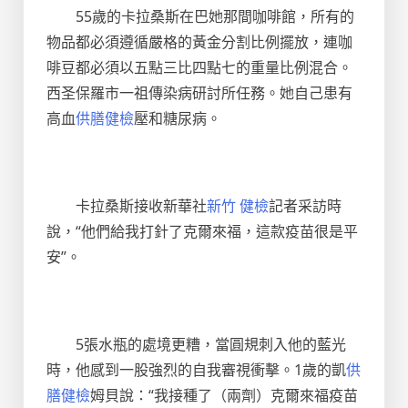
55歲的卡拉桑斯在巴她那間咖啡館，所有的
物品都必須遵循嚴格的黃金分割比例擺放，連咖
啡豆都必須以五點三比四點七的重量比例混合。
西圣保羅市一祖傳染病研討所任務。她自己患有
高血
供膳健檢
壓和糖尿病。
卡拉桑斯接收新華社
新竹 健檢
記者采訪時
說，“他們給我打針了克爾來福，這款疫苗很是平
安”。
5張水瓶的處境更糟，當圓規刺入他的藍光
時，他感到一股強烈的自我審視衝擊。1歲的凱
供
膳健檢
姆貝說：“我接種了（兩劑）克爾來福疫苗