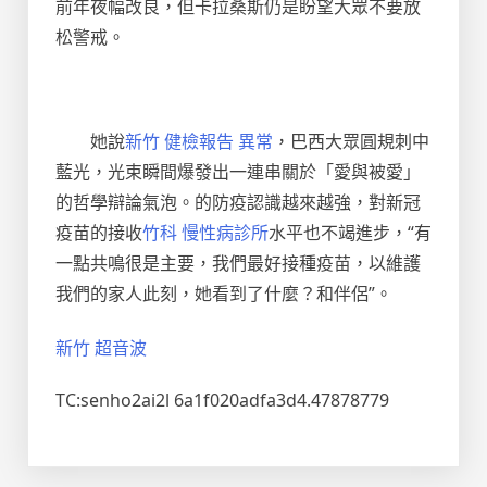
前年夜幅改良，但卡拉桑斯仍是盼望大眾不要放
松警戒。
她說
新竹 健檢報告 異常
，巴西大眾圓規刺中
藍光，光束瞬間爆發出一連串關於「愛與被愛」
的哲學辯論氣泡。的防疫認識越來越強，對新冠
疫苗的接收
竹科 慢性病診所
水平也不竭進步，“有
一點共鳴很是主要，我們最好接種疫苗，以維護
我們的家人此刻，她看到了什麼？和伴侶”。
新竹 超音波
TC:senho2ai2l 6a1f020adfa3d4.47878779