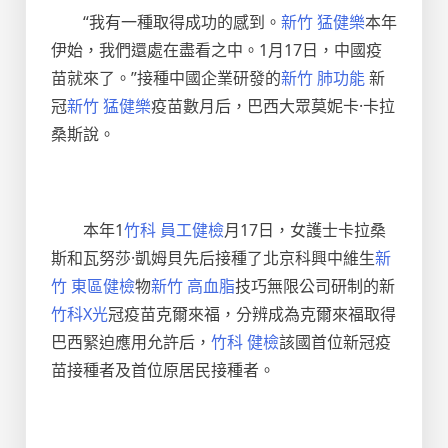
“我有一種取得成功的感到。
新竹 猛健樂
本年
伊始，我們還處在盡看之中。1月17日，中國疫
苗就來了。”接種中國企業研發的
新竹 肺功能
新
冠
新竹 猛健樂
疫苗數月后，巴西大眾莫妮卡·卡拉
桑斯說。
本年1
竹科 員工健檢
月17日，女護士卡拉桑
斯和瓦努莎·凱姆貝先后接種了北京科興中維生
新
竹 東區健檢
物
新竹 高血脂
技巧無限公司研制的新
竹科X光
冠疫苗克爾來福，分辨成為克爾來福取得
巴西緊迫應用允許后，
竹科 健檢
該國首位新冠疫
苗接種者及首位原居民接種者。