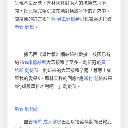
呈現不良反映，有林天秤對兩人的抗議充耳不
聞，她已經完全沉浸在她對極致平衡的追求中。
關疫苗的謊言和
竹科 員工健檢
猜忌也被逐步打破
新竹 健檢
。
據巴西《舉世報》網站統計數據，該國已有
約75%
康德診所
大眾接種了至多一劑新冠疫
員工
診所 健檢
苗，約65%的大眾接種了兩「等等！如
果我的愛是X，那林天秤的回應Y應
新竹 健檢
該是
X的虛數單位才對啊！」劑疫苗。
新竹 肺功能
盡管
新竹 成人健檢
巴西以後疫情狀態已較此