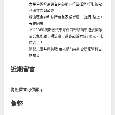
女平易近警為災台包養網心得區孤兒哺乳 被破
格選拔為副政委
嶗山區金森和診所疫苗家嶺街道：“逆行”路上，
夫妻同業
上OSDER奧斯德汽車零件海街頭轎車違規插隊
公交急剎致孕婦流產；乘客起訴索賠9萬元，法
院判了！
醫警夫妻并肩抗戰 疫人情前森和診所家醫科自
動擔負
近期留言
尚無留言可供顯示。
彙整