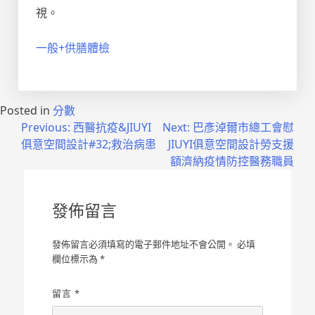
視。
一般+供膳體檢
Posted in
分數
文
Previous:
西醫抗疫&JIUYI
Next:
巴彥淖爾市總工會慰
俱意空間設計#32;救治病患
JIUYI俱意空間設計勞支援
章
額濟納疫情防控醫務職員
導
覽
發佈留言
發佈留言必須填寫的電子郵件地址不會公開。
必填
欄位標示為
*
留言
*