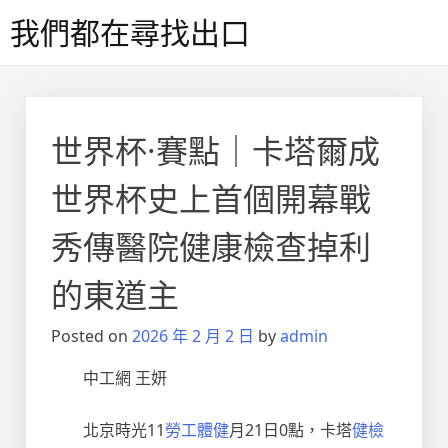
Skip
我們都在尋找出口
to
content
世界杯·賽點｜卡塔爾成
世界杯史上首個開幕戰
秀傳醫院健康檢查掉利
的東道主
Posted on
2026 年 2 月 2 日
by
admin
中工網 王妍
北京時光
11
勞工體健
月
21
日
0
點，卡塔
健檢