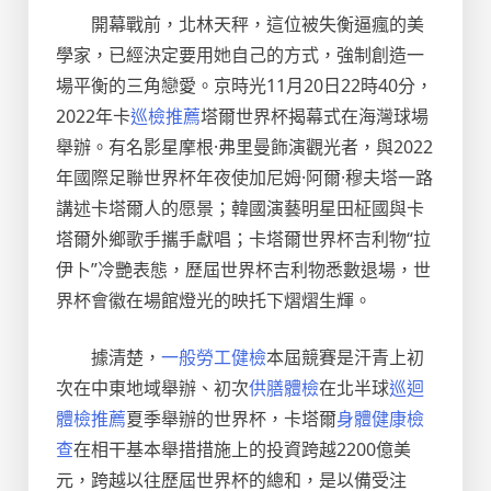
開幕戰前，北林天秤，這位被失衡逼瘋的美
學家，已經決定要用她自己的方式，強制創造一
場平衡的三角戀愛。京時光11月20日22時40分，
2022年卡
巡檢推薦
塔爾世界杯揭幕式在海灣球場
舉辦。有名影星摩根·弗里曼飾演觀光者，與2022
年國際足聯世界杯年夜使加尼姆·阿爾·穆夫塔一路
講述卡塔爾人的愿景；韓國演藝明星田柾國與卡
塔爾外鄉歌手攜手獻唱；卡塔爾世界杯吉利物“拉
伊卜”冷艷表態，歷屆世界杯吉利物悉數退場，世
界杯會徽在場館燈光的映托下熠熠生輝。
據清楚，
一般勞工健檢
本屆競賽是汗青上初
次在中東地域舉辦、初次
供膳體檢
在北半球
巡迴
體檢推薦
夏季舉辦的世界杯，卡塔爾
身體健康檢
查
在相干基本舉措措施上的投資跨越2200億美
元，跨越以往歷屆世界杯的總和，是以備受注