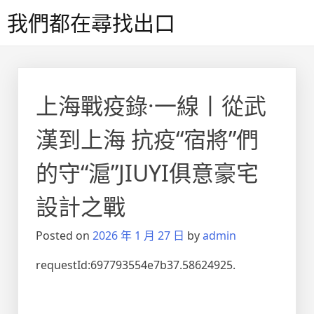
Skip
我們都在尋找出口
to
content
上海戰疫錄·一線丨從武
漢到上海 抗疫“宿將”們
的守“滬”JIUYI俱意豪宅
設計之戰
Posted on
2026 年 1 月 27 日
by
admin
requestId:697793554e7b37.58624925.