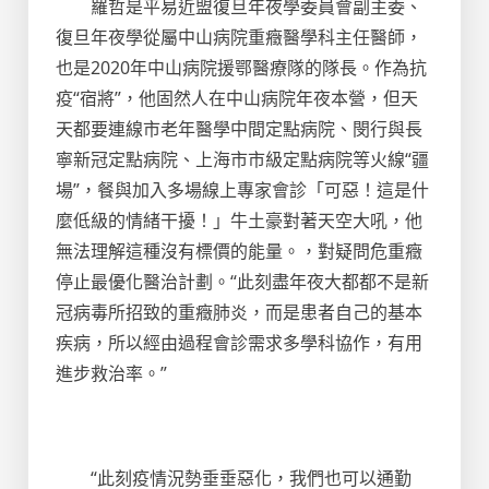
羅哲是平易近盟復旦年夜學委員會副主委、
復旦年夜學從屬中山病院重癥醫學科主任醫師，
也是2020年中山病院援鄂醫療隊的隊長。作為抗
疫“宿將”，他固然人在中山病院年夜本營，但天
天都要連線市老年醫學中間定點病院、閔行與長
寧新冠定點病院、上海市市級定點病院等火線“疆
場”，餐與加入多場線上專家會診「可惡！這是什
麼低級的情緒干擾！」牛土豪對著天空大吼，他
無法理解這種沒有標價的能量。，對疑問危重癥
停止最優化醫治計劃。“此刻盡年夜大都都不是新
冠病毒所招致的重癥肺炎，而是患者自己的基本
疾病，所以經由過程會診需求多學科協作，有用
進步救治率。”
“此刻疫情況勢垂垂惡化，我們也可以通勤