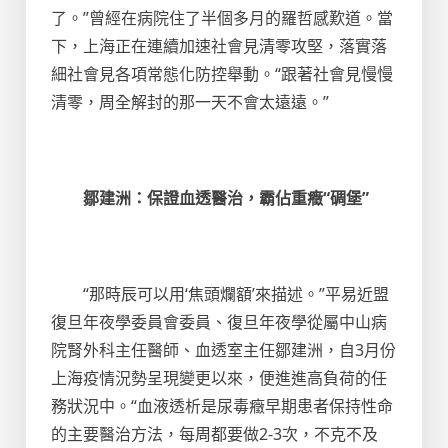
了。”曾經在病院住了半個多月的羅哲感歎道。當
下，上海正在連續加速社會見清零攻堅，落實落
細社會見各項常態化防控舉動。“跟著社會見慢慢
清零，周全解封的那一天不會太遠遠。”
鄒建洲：保證血透醫治，霸佔重癥“碉堡”
“那時辰可以用‘焦頭爛額’來描述。”平易近盟
復旦年夜學委員會委員、復旦年夜學從屬中山病
院腎外科主任醫師、血透室主任鄒建洲，自3月份
上海疫情況勢呈現變更以來，便進進高負荷的任
務狀況中。“血液透析是尿毒癥早期患者保持性命
的主要醫治方法，每周都要做2-3次，不克不及