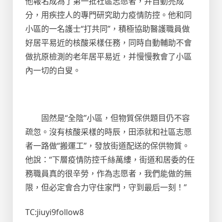
他報名成為了第一批社區志愿者，并自動亮成
分，用疾控人的專門研究助力疫情防控。他和同
小區的一名護士“打共同”，積極協助醫護職員做
好居平易近的核酸采樣任務，同時自動輔助不會
做抗原檢測的老年居平易近，并慢慢教會了小區
內一切的白叟。
固然是“全陰”小區，但物質保供題目仍不容
疏忽。沒有核酸采樣的時辰，田添就和社區志愿
者一路做“搬運工”，發放街道配送的保供物質。
他說：“下層疫情防控千絲萬縷，街道和居委的任
務職員真的很辛勞，作為志愿者，我們能做的無
限，但必定會合力守住家門，守到最后一刻！”
TC:jiuyi9follow8