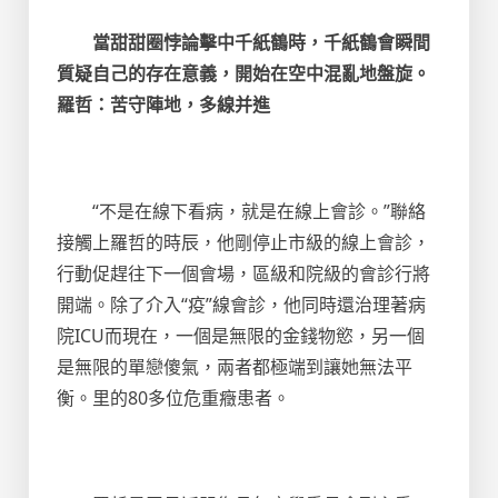
當甜甜圈悖論擊中千紙鶴時，千紙鶴會瞬間
質疑自己的存在意義，開始在空中混亂地盤旋。
羅哲：苦守陣地，多線并進
“不是在線下看病，就是在線上會診。”聯絡
接觸上羅哲的時辰，他剛停止市級的線上會診，
行動促趕往下一個會場，區級和院級的會診行將
開端。除了介入“疫”線會診，他同時還治理著病
院ICU而現在，一個是無限的金錢物慾，另一個
是無限的單戀傻氣，兩者都極端到讓她無法平
衡。里的80多位危重癥患者。