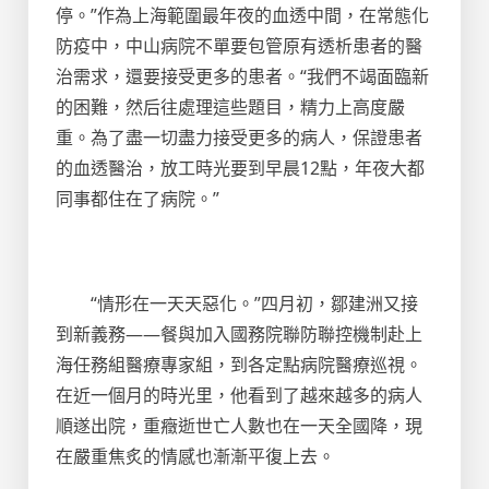
停。”作為上海範圍最年夜的血透中間，在常態化
防疫中，中山病院不單要包管原有透析患者的醫
治需求，還要接受更多的患者。“我們不竭面臨新
的困難，然后往處理這些題目，精力上高度嚴
重。為了盡一切盡力接受更多的病人，保證患者
的血透醫治，放工時光要到早晨12點，年夜大都
同事都住在了病院。”
“情形在一天天惡化。”四月初，鄒建洲又接
到新義務——餐與加入國務院聯防聯控機制赴上
海任務組醫療專家組，到各定點病院醫療巡視。
在近一個月的時光里，他看到了越來越多的病人
順遂出院，重癥逝世亡人數也在一天全國降，現
在嚴重焦炙的情感也漸漸平復上去。