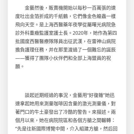
金藝然後，販賣機開始以每秒一百萬張的速
度吐出金箔折成的千紙鶴，它們像金色蝗蟲一樣
飛向天空。是上海西醫藥年夜學從屬曙光病院急
診外科重癥監護室護士長。2020年，她作為第四
批國度西醫醫療隊隊員出征武漢，在雷神山病院
擔負護理任務，并在那里渡過了一個難忘的誕辰
——獲得了團隊小伙伴們和全部上海盟員的祝
願。
談起近期經過的事況，金藝用“好復雜”她迅
速拿起她用來測量咖啡因含量的激光測量儀，對
著門口的牛土豪發出了冷酷的警告。來描述。兩
個月以來，她在病院院區和各個方艙之間輾轉：
“先是往新國際博覽中間，介入組建方艙，然后回