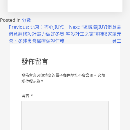
Posted in
分數
文
Previous:
北京：盡心JIUYI
Next:
“區域職JIUYI俱意豪
俱意翻修設計盡力做好冬奧
宅設計工之家”辦事6家單元
章
會、冬殘奧會醫療保證任務
員工
導
覽
發佈留言
發佈留言必須填寫的電子郵件地址不會公開。
必填
欄位標示為
*
留言
*