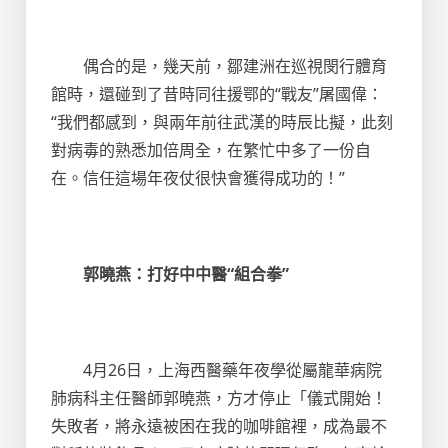
偶合的是，幾天前，鄒建洲在巡視閔行體育
館時，還碰到了昔時同往援鄂的“戰友”屠國偉：
“我們都感到，與兩年前往武漢的時辰比擬，此刻
對病毒的熟悉加倍周全，在繁忙中多了一份自
在。信任這場年夜仗很快會獲得成功的！”
郭曉燕：打好中中醫“組合拳”
4月26日，上海西醫藥年夜學從屬龍華病院
肺病科主任醫師郭曉燕，方才停止「儀式開始！
失敗者，將永遠被困在我的咖啡館裡，成為最不