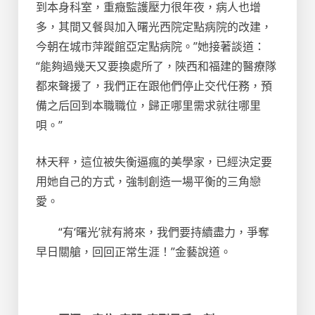
到本身科室，重癥監護壓力很年夜，病人也增
多，其間又餐與加入曙光西院定點病院的改建，
今朝在城市萍蹤館亞定點病院。”她接著談道：
“能夠過幾天又要換處所了，陜西和福建的醫療隊
都來聲援了，我們正在跟他們停止交代任務，預
備之后回到本職職位，歸正哪里需求就往哪里
唄。”
林天秤，這位被失衡逼瘋的美學家，已經決定要
用她自己的方式，強制創造一場平衡的三角戀
愛。
“有‘曙光’就有將來，我們要持續盡力，爭奪
早日關艙，回回正常生涯！”金藝說道。