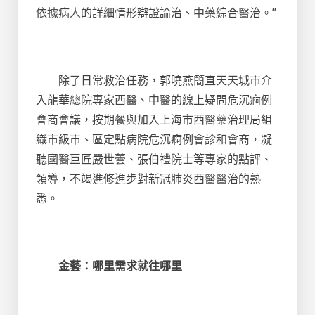
依據病人的詳細情形辯證論治、中藥綜合醫治。”
除了日常救治任務，郭曉燕簡直天天城市介
入龍華總院專家西醫、中醫的線上疑問危沉痾例
會商會議，按期餐與加入上海市西醫藥治理局組
織市級市、區定點病院危沉痾例會診和會商，凝
聽國醫巨匠嚴世蕓、張伯禮院士等專家的點評、
領導，不竭進修進步對新冠肺炎西醫醫治的熟
悉。
金藝：哪里需求就往哪里