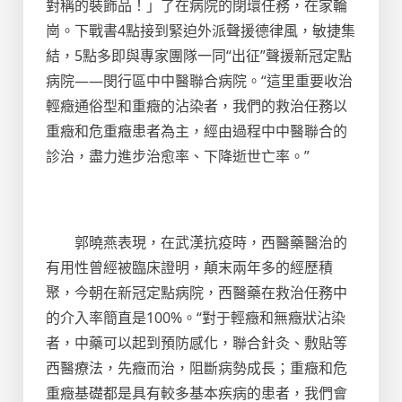
對稱的裝飾品！」了在病院的閉環任務，在家輪
崗。下戰書4點接到緊迫外派聲援德律風，敏捷集
結，5點多即與專家團隊一同“出征”聲援新冠定點
病院——閔行區中中醫聯合病院。“這里重要收治
輕癥通俗型和重癥的沾染者，我們的救治任務以
重癥和危重癥患者為主，經由過程中中醫聯合的
診治，盡力進步治愈率、下降逝世亡率。”
郭曉燕表現，在武漢抗疫時，西醫藥醫治的
有用性曾經被臨床證明，顛末兩年多的經歷積
聚，今朝在新冠定點病院，西醫藥在救治任務中
的介入率簡直是100%。“對于輕癥和無癥狀沾染
者，中藥可以起到預防感化，聯合針灸、敷貼等
西醫療法，先癥而治，阻斷病勢成長；重癥和危
重癥基礎都是具有較多基本疾病的患者，我們會