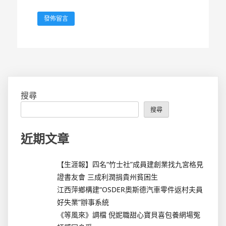
搜尋
搜尋
近期文章
【生涯報】四名“竹士社”成員建創業找九宮格見
證書友會 三成利潤捐貴州貧困生
江西萍鄉構建“OSDER奧斯德汽車零件返村夫員
好失業”辦事系統
《等風來》調檔 倪妮職甜心寶貝喜包養網場冤