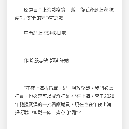
原題目：上海戰疫錄·一線丨從武漢到上海 抗
疫“宿將”們的守“滬”之戰
中新網上海5月8日電
作者 殷志敏 郭琪 許婧
“年夜上海捍衛戰，是一場攻堅戰，我們必需
打贏，也必定可以或許打贏。”在上海，曾于2020
年馳援武漢的一批醫護職員，現在也在年夜上海
捍衛戰中奮戰一線，齊心守“滬”。