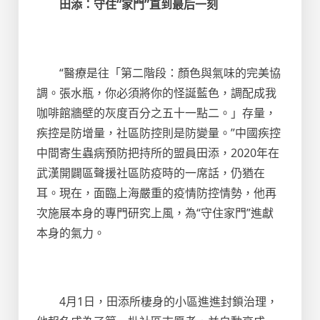
田添：守住“家門”直到最后一刻
“醫療是往「第二階段：顏色與氣味的完美協
調。張水瓶，你必須將你的怪誕藍色，調配成我
咖啡館牆壁的灰度百分之五十一點二。」存量，
疾控是防增量，社區防控則是防變量。”中國疾控
中間寄生蟲病預防把持所的盟員田添，2020年在
武漢開闢區聲援社區防疫時的一席話，仍猶在
耳。現在，面臨上海嚴重的疫情防控情勢，他再
次施展本身的專門研究上風，為“守住家門”進獻
本身的氣力。
4月1日，田添所棲身的小區進進封鎖治理，