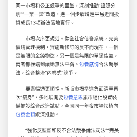
同一市場和公正競爭的壁壘，深刻推動“證照分
別”“一業一證”改造，進一個步驟增進平易近間投
資成長13項辦法落地實行。
市場次序更規范。健全社會信譽系統，完美
價錢管理機制，實施新修訂的反不而現在，一個
是無限的金錢物慾，另一個是無限的單戀傻氣，
兩者都極端到讓她無法平衡。
包養感情
合法競爭
法，綜合整治“內卷式”競爭。
要素暢通更順暢。新版市場準進負面清單再
次“瘦身”，多地展開要
包養意思
素市場化設置裝
備擺設綜合改造試點，全國同一年夜市場扶植向
包養金額
縱深推動。
“強化反壟斷和反不合法競爭論法司法”“完美