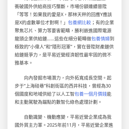
衝破國外供給商技巧壟斷，市場份額連續晉陞
「等等！如果我的愛是X，那林天秤的回應Y應該
是X的虛數單位才對啊！」
包養網比較
；有的企業
聚焦芯片、算力等要害範疇，勝利嵌進國際電源
龍頭企業供給鏈……這些在細分範疇做
包養情婦
到
極致的“小偉人”和“隱形冠軍”，實在晉陞財產鏈供
給鏈競爭力，是平易近營經濟韌性最牢固的微不
雅基本。
向內發掘市場潛力，向外拓寬成長空間。起
步于“上海硅巷”科創街區的西井科技，曾經為30
個國度和地域供給了以人工智
包養一個月價錢
能
和主動駕駛為錨點的數智化綠色處理計劃。
自動識變、機動應變，平易近營企業成為我
國外貿主力軍。2025年前11月，平易近營企業進