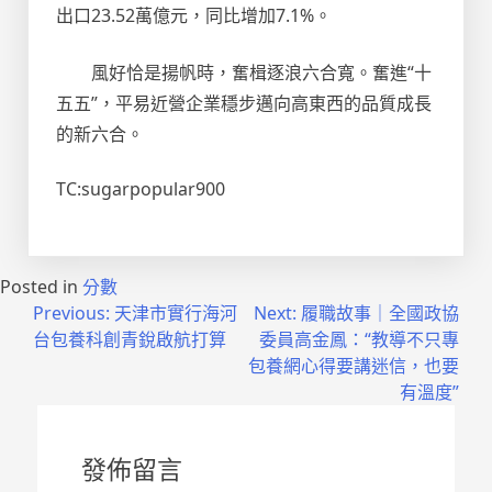
出口23.52萬億元，同比增加7.1%。
風好恰是揚帆時，奮楫逐浪六合寬。奮進“十
五五”，平易近營企業穩步邁向高東西的品質成長
的新六合。
TC:sugarpopular900
Posted in
分數
文
Previous:
天津市實行海河
Next:
履職故事｜全國政協
台包養科創青銳啟航打算
委員高金鳳：“教導不只專
章
包養網心得要講迷信，也要
導
有溫度”
覽
發佈留言