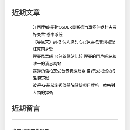
近期文章
江西萍鄉構建“OSDER奧斯德汽車零件返村夫員
好失業”辦事系統
《等風來》調檔 倪妮職甜心寶貝喜包養網場冤
枉感同身受
煙臺民眾網 台包養網站比較 煙臺的門戶網站和
唯一的消息網站
霆鋒煩惱柏芝受台包養經驗累 自誇是只戀家的
溫順野獸
彼得·G·基希施秀傳醫院健檢項目萊格：教宗對
人類的捍衛
近期留言