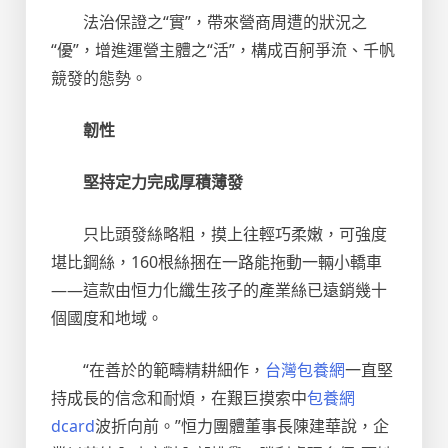
法治保證之“實”，帶來營商周遭的狀況之
“優”，增進運營主體之“活”，構成百舸爭流、千帆
競發的態勢。
韌性
堅持定力完成厚積薄發
只比頭發絲略粗，摸上往輕巧柔嫩，可強度
堪比鋼絲，160根絲捆在一路能拖動一輛小轎車
——這款由恒力化纖生孩子的產業絲已遠銷幾十
個國度和地域。
“在善於的範疇精耕細作，
台灣包養網
一直堅
持成長的信念和耐煩，在艱巨摸索中
包養網
dcard
波折向前。”恒力團體董事長陳建華說，企