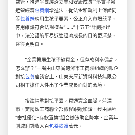
監管，推進平臺經濟立異和安康成長”“落實平易
近營經濟
包養網
增進法，從法令和軌制上保證同
等
包養妹
應用生孩子要素、公正介入市場競爭、
有用維護符合法規權益”……“十五五”計劃提出
中，法治護航平易近營經濟成長的目的更清楚、
途徑更明白。
“企業擴展生孩子缺資金，但存款利率偏高，
怎么辦？”一場由山東省菏澤市工商聯組織的銀企
對接
包養
座談會上，山東天厚新資料科技無限公
司相干擔任人性出了企業成長面對的窘境。
搭建精準對接平臺，買通資金血脈。菏澤
市、定陶區工商聯全部旅程跟蹤和諧，經由過程
“審批優化+存款置換”組合辦法助企降本，企業年
削減利錢收入百
包養軟體
萬元。