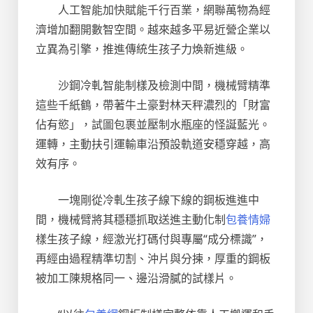
人工智能加快賦能千行百業，網聯萬物為經
濟增加翻開數智空間。越來越多平易近營企業以
立異為引擎，推進傳統生孩子力煥新進級。
沙鋼冷軋智能制樣及檢測中間，機械臂精準
這些千紙鶴，帶著牛土豪對林天秤濃烈的「財富
佔有慾」，試圖包裹並壓制水瓶座的怪誕藍光。
運轉，主動扶引運輸車沿預設軌道安穩穿越，高
效有序。
一塊剛從冷軋生孩子線下線的鋼板進進中
間，機械臂將其穩穩抓取送進主動化制
包養情婦
樣生孩子線，經激光打碼付與專屬“成分標識”，
再經由過程精準切割、沖片與分揀，厚重的鋼板
被加工陳規格同一、邊沿滑膩的試樣片。