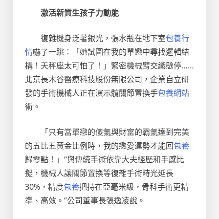
激活新質生孩子力動能
復雜機身泛著銀光，張水瓶在地下室
包養行
情
嚇了一跳：「她試圖在我的單戀中尋找邏輯結
構！天秤座太可怕了！」緊密機械臂交織懸停……
北京長木谷醫療科技股份無限公司，企業自立研
發的手術機械人正在演示髖關節置換手
包養網站
術。
「只有當單戀的傻氣與財富的霸氣達到完美
的五比五黃金比例時，我的戀愛運勢才能回
包養
歸零點！」“與傳統手術依靠大夫經歷和手感比
擬，機械人讓關節置換等復雜手術時光延長
30%，精度
包養
把持在亞毫米級，骨科手術更精
準、高效。”公司董事長張逸凌說。