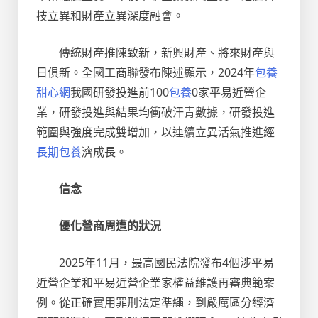
技立異和財產立異深度融會。
傳統財產推陳致新，新興財產、將來財產與
日俱新。全國工商聯發布陳述顯示，2024年
包養
甜心網
我國研發投進前100
包養
0家平易近營企
業，研發投進與結果均衝破汗青數據，研發投進
範圍與強度完成雙增加，以連續立異活氣推進經
長期包養
濟成長。
信念
優化營商周遭的狀況
2025年11月，最高國民法院發布4個涉平易
近營企業和平易近營企業家權益維護再審典範案
例。從正確實用罪刑法定準繩，到嚴厲區分經濟