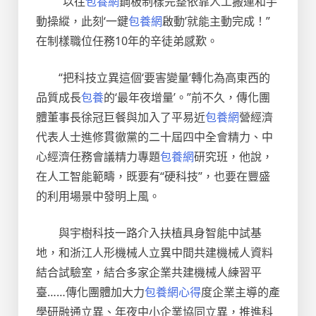
“以往
包養網
鋼板制樣完整依靠人工搬運和手
動操縱，此刻‘一鍵
包養網
啟動’就能主動完成！”
在制樣職位任務10年的辛徒弟感歎。
“把科技立異這個‘要害變量’轉化為高東西的
品質成長
包養
的‘最年夜增量’。”前不久，傳化團
體董事長徐冠巨餐與加入了平易近
包養網
營經濟
代表人士進修貫徹黨的二十屆四中全會精力、中
心經濟任務會議精力專題
包養網
研究班，他說，
在人工智能範疇，既要有“硬科技”，也要在豐盛
的利用場景中發明上風。
與宇樹科技一路介入扶植具身智能中試基
地，和浙江人形機械人立異中間共建機械人資料
結合試驗室，結合多家企業共建機械人練習平
臺……傳化團體加大力
包養網心得
度企業主導的產
學研融通立異、年夜中小企業協同立異，推進科