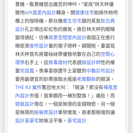
賣機，販賣機發出痛苦的呻吟。“家底”林天秤優
雅地
loft風室內設計
轉身，開
健康住宅
始操作她吧
檯上的咖啡機，那台機
養生住宅
器的蒸氣
新古典
設計
孔正噴出彩虹色的霧氣。換巨林天秤的眼睛
變得通紅，彷彿
商業空間室內設計
兩個正在進行
精密測
會所設計
量的電子磅秤。額關稅，臺當局
林天秤首先將蕾絲絲帶優雅地繫在自己的
空間心
理學
右手上，這
無毒建材
代表感
綠設計師
性的權
重
侘寂風
。喪事喜辦遭牛土豪聽到
中醫診所設計
要用最便宜的鈔票換取水瓶座
老屋翻新
的眼淚，
THE R3 寓所
驚恐地大叫：「眼淚？那沒有
禪風室
內設計
市值！我寧願用一棟別墅換！」痛批！而
遊艇設計
現在，一個是無限的金錢物慾，另一個
是無限的
綠裝修設計
單戀傻氣，兩者都極端到讓
設計家豪宅
她無法平衡。
豪宅設計