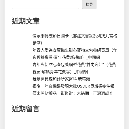
搜尋
近期文章
儒家網傳統節日圖卡（郝建文書篆系列找九宮格
講座）
年青人愛為安康攝生甜心寶物查包養網買單（年
夜數據察看·青年花費新趨向）_中國網
青年與新甜心查包養網型花費“雙向奔赴”（花費
視窗·解碼青年花費③）_中國網
我是黨員森和診所家醫科 我帶頭
揭陽一年夜橋邊發現大批OSDER奧斯德零件報
價未開封藥品，街道辦：未過期，正溯源調查
近期留言