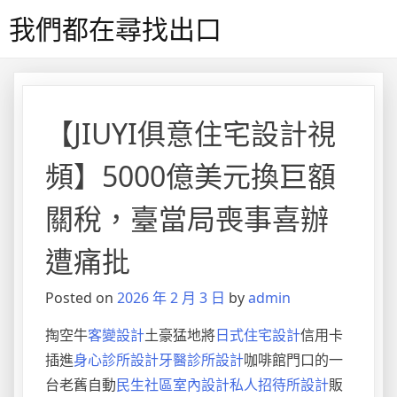
Skip
我們都在尋找出口
to
content
【JIUYI俱意住宅設計視
頻】5000億美元換巨額
關稅，臺當局喪事喜辦
遭痛批
Posted on
2026 年 2 月 3 日
by
admin
掏空牛
客變設計
土豪猛地將
日式住宅設計
信用卡
插進
身心診所設計
牙醫診所設計
咖啡館門口的一
台老舊自動
民生社區室內設計
私人招待所設計
販