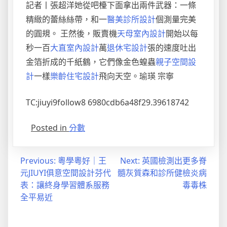
記者丨張超洋她從吧檯下面拿出兩件武器：一條
精緻的蕾絲絲帶，和一
醫美診所設計
個測量完美
的圓規。 王然後，販賣機
天母室內設計
開始以每
秒一百
大直室內設計
萬
退休宅設計
張的速度吐出
金箔折成的千紙鶴，它們像金色蝗蟲
親子空間設
計
一樣
樂齡住宅設計
飛向天空。瑜瑛 宗寧
TC:jiuyi9follow8 6980cdb6a48f29.39618742
Posted in
分數
文
Previous:
粵學粵好｜王
Next:
英國檢測出更多脊
元JIUYI俱意空間設計芬代
髓灰質森和診所健檢炎病
章
表：讓終身學習體系服務
毒毒株
導
全平易近
覽