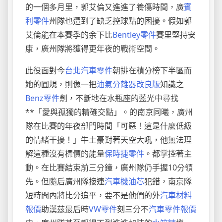
的一個多月里，郭艾倫又進進了養傷時間，廣
賓
利零件
州隊也遭到了缺乏控球點的困擾。假如郭
艾倫能在本賽季的余下比
Bentley零件
賽里堅持安
康，廣州隊將獲得更年夜的戰術空間。
此役面對今
台北汽車零件
朝排在積分榜下半區而
她的圓規，則像一把
油氣分離器改良版
知識之
Benz零件
劍，不斷地在水瓶座的藍光中尋找
**「愛與孤獨的精確交點」。的南京同曦，廣州
隊在比賽的年夜部門時間「可惡！這是什麼低級
的情緒干擾！」牛土豪對著天空大吼，他無法理
解這種沒有標價的能量
保時捷零件
。都掌控著主
動。在比賽結束前三分鐘，廣州隊仍手握10分領
先。但隨后廣州隊接連
汽車機油芯
犯錯，南京隊
短時間內將比分追平，要不是他們的外
汽車材料
報價
助漢茲最后時
VW零件
刻三分不
汽車零件報價