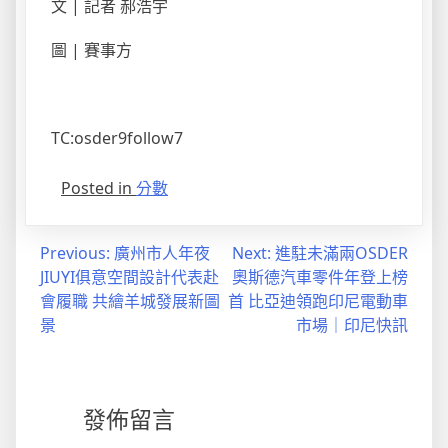
文 | 記者 郝浩宇
圖 | 賽事方
TC:osder9follow7
Posted in
分數
文
Previous:
廣州市人年夜
Next:
進駐未滿兩OSDER
JIUYI俱意空間設計代表赴
奧斯德汽車零件年登上榜
章
會履職 共繪羊城發展新圖
首 比亞迪領跑印尼電動車
導
景
市場｜印尼快訊
覽
發佈留言