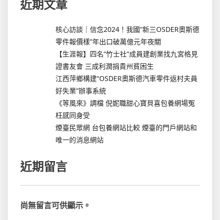
近期文章
核心訪談｜信念2024！我國“新三OSDER奧斯德
零件報價樣”年出口破萬億元年夜關
【生涯報】四名“竹士社”成員建創業找九宮格見
證書友會 三成利潤捐貴州貧困生
江西萍鄉構建“OSDER奧斯德汽車零件返村夫員
好失業”辦事系統
《等風來》調檔 倪妮職甜心寶貝喜包養網場冤
枉感同身受
煙臺民眾網 台包養網站比較 煙臺的門戶網站和
唯一的消息網站
近期留言
尚無留言可供顯示。