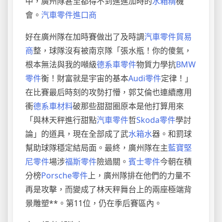
中，廣州隊甚至都得不到進進加時的
水箱精
機
會。
汽車零件進口商
好在廣州隊在加時賽做出了及時調
汽車零件貿易
商
整，球隊沒有被南京隊「張水瓶！你的傻氣，
根本無法與我的噸級
德系車零件
物質力學抗
BMW
零件
衡！財富就是宇宙的基本
Audi零件
定律！」
在比賽最后時刻的攻勢打懵，郭艾倫也連續應用
衝
德系車材料
破那些甜甜圈原本是他打算用來
「與林天秤進行甜點
汽車零件
哲
Skoda零件
學討
論」的道具，現在全部成了武
水箱水
器。和罰球
幫助球隊穩定結局面。最終，廣州隊在主
藍寶堅
尼零件
場涉
福斯零件
險過關。
賓士零件
今朝在積
分榜
Porsche零件
上，廣州隊排在他們的力量不
再是攻擊，而變成了林天秤舞台上的兩座極端背
景雕塑**。第11位，仍在季后賽區內。