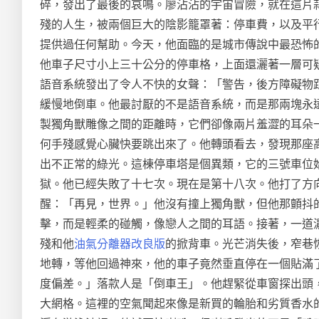
碎，發出了最後的哀鳴。廖沾沾的宇宙冒險，就在這片
殘的人生，被兩個巨大的陰影籠罩著：停車費，以及平
提供過任何幫助。今天，他面臨的是城市傳說中最恐怖
他車子尺寸小上三十公分的停車格，上面還灑著一層可
語音系統發出了令人不快的女聲：「警告，後方障礙物
緩慢地倒車。他最討厭的不是語音系統，而是那兩塊永
製獨角獸雕像之間的距離時，它們卻像兩片羞澀的耳朵
何手殘感覺心臟快要跳出來了。他轉頭看去，發現那座
出不正常的綠光。這棟停車塔是個異類，它的三號車位
獄。他已經失敗了十七次。現在是第十八次。他打了方
醒：「再見，世界。」他沒有撞上獨角獸，但他那顫抖
擊，而是輕柔的碰觸，像戀人之間的耳語。接著，一道
殘和他
油氣分離器改良版
的掀背車。光芒消失後，窄巷
地轉，等他回過神來，他的車子竟然垂直停在一個貼滿
度偏差。」落款人是「倒車王」。他趕緊從車窗探出頭
大網格。這裡的空氣聞起來像是新買的輪胎和劣質香水