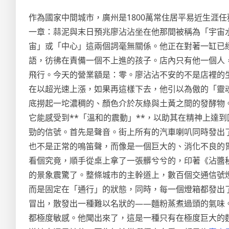
作為國家中間城市，廣州是1800萬常住居平易近生涯
一章：蒜泥與末日預兆廖沾沾坐在他那間被稱為「宇宙
宙」或「中心」這兩個詞毫無關係。他正在對著一缸已
語，彷彿在責備一個不上進的孩子。店內只有他一個人
飛行。今天的營業額是：零。廖沾沾不安的不是店裡的生
在以超光速上漲，如果再這樣下去，他引以為傲的「靈
底撈起一坨濃稠的、顏色介於灰綠與土黃之間的發酵物
它能感受到**「溫和的震動」**，以助其在精神上達
勁的信號。首先是聲音。街上所有的汽車喇叭同時發出
也不是正常的鳴笛聲，而像是一個巨大的、消化不良的
看個究竟，順手從桌上拿了一張髒兮兮的，印著《沾醬
的景象震驚了。整條城市的主幹道上，數百個交通信號
而是固定在「通行」的狀態，同時，每一個燈箱都發出
冒出，散發出一種難以名狀的——麵粉蒸煮過頭的氣味
都極度敏感。他聞出來了，這是一種只有在極度巨大的