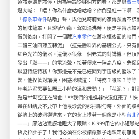
道該走還是該停，因為無論從哪個方向看，都是綠
賓士
燈大喊：「喂！你為什麼咕嚕咕嚕？你倒是紅一下啊！
「
德系車零件
咕嚕」聲，與他兒時聽到的家傳預言不謀
的氣味籠罩，且燈號恒綠、聲如湯沸時，便是宇宙水餃
衝到後廚，打開了一個藏
汽車零件
在舊冰櫃後面的暗門
二醋三油四辣五蒜泥」（這是醬料界的基礎公式，只有
紅色光芒的儀器。這儀器很像一個老式的對講機，但頂
發出「滋——」的電流聲，接著傳來一陣高八度、急促且
聯盟特級特務！你那邊是不是已經聞到宇宙級的酸味了
響，他捏著對講機，困惑地喊道：「特務？酸味？等等
年老蒜泥需要每隔三小時的溫和震動！」「蒜泥？」對面
點是**時空正在彎曲！**我們的推進器快沒紅棗了！
還在糾結要不要帶上他最珍愛的那把銀勺時，外面的牆
從牆上的破洞鑽進來。它的背上揹著一個像是小型
台北
——」廖沾沾驚訝地瞪大了眼睛。K-999用它的小短
快要拉肚子了！我們必須在你被醋酸離子炮鎖定前離開