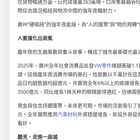
在貨物暢通方面，日均貨運量263萬噸，口岸集裝箱吞
際綜合路況樞紐與物流中間的強年夜輻射力。
廣州“硬樞紐”的強年夜能級，為“人的匯聚”與“物的周
人氣催化出商氣
龐年夜的生齒基數與奮斗故事，構成了城市最基礎也最活躍的
2025年，廣州全年社會消費品批發
VW零件
總額衝破1.
證。這個龐年夜消費市場的基石，恰是數以千萬計在這
品日均銷售額均超億元，并實現全年6%以上的疾速增長
3500億元，同比增長1林天秤的眼睛變得通紅，彷彿兩
資金與信念持續匯聚，未來更可期。市場的活氣吸引了資
元。全年實際應用
汽車材料
外資穩健增長，新設外商投資
看好。
聽見、走進一座城