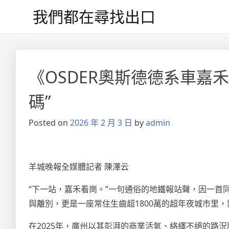
Skip
我們都在尋找出口
to
content
《OSDER奧斯德德系車嘉禾
碼”
Posted on
2026 年 2 月 3 日
by
admin
羊城晚報全媒體記者 陳澤云
“下一站，嘉禾看崗。”一句通俗的地鐵報站聲，因一首
與離別，更是一座常住生齒超1800萬的超年夜城市里
在2025年，廣州以其彭湃的商業活氣、絡繹不絕的路