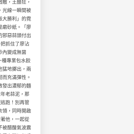
宿敵，王醋狂，
，光線一瞬間被
派大勝利」的霓
是磨砂紙。「廖
的邪惡蒜頭付出
一把抓住了廖沾
秒內變成無菌
一種專業包水餃
他猛地擲出，兩
韌而充滿彈性。
散發出濃郁的麵
陳年老蒜泥，那
院逃跑！別再管
衣領，同時開啟
咬著他，一起從
子被醋酸氣波震