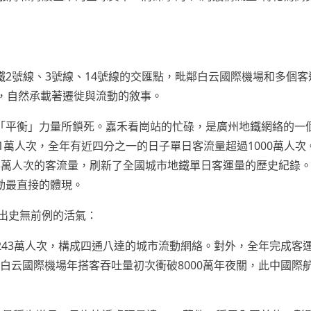
2號線、3號線、14號線的交匯點，毗鄰白云國際機場和多個客
，自然承載著遷徙與流動的敘事。
平衡」力量所鎖死。嘉禾看崗站的忙碌，是廣州地鐵網絡的一個縮
1萬人次，全年有近四分之一的日子單日客流量超過1000萬人次
09.3萬人次的客流量，刷新了全國城市地鐵單日客運量的歷史紀錄
動最直接的體現。
現出史無前例的活氣：
243萬人次，構成四通八達的城市流動網絡。對外，全年完成客運量
，白云國際機場年搭客吞吐量初次衝破8000萬年夜關，此中國際