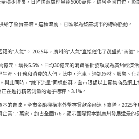
吐量穩步增長，日均快遞處理量達6000萬件，穩居全國首位，彰
轉”供給了堅實基礎。這種流動，已匯聚為整座城市的磅礴脈動。
“人氣”。 2025年，廣州的“人氣”直接催化了茂盛的“商氣”
1萬億元，增長5.5%。日均30億元的消費品批發額成為廣州經濟
里生涯、任務和消費的人們。此中，汽車、通訊器材、服裝、化
。與此同時，“線下流量”同樣彭湃，全市限額以上實物商品網上
個正在進行精密測量的電子磅秤。3.1%。
本的青睞。全市金融機構本外幣存貸款余額連下臺階，2025年
企業1.1萬家，約占全國1/6，顯示國際資本對廣州發展遠景的