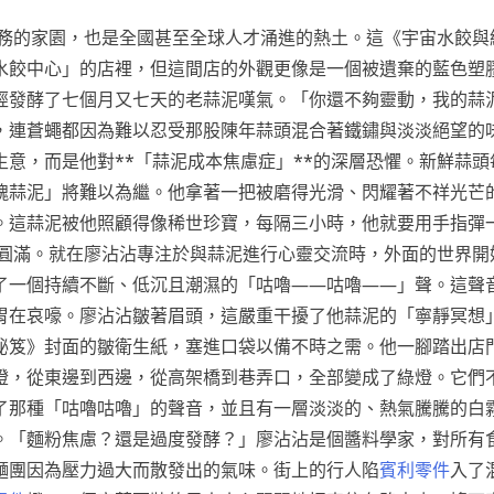
任務的家園，也是全國甚至全球人才涌進的熱土。這《宇宙水餃與
水餃中心」的店裡，但這間店的外觀更像是一個被遺棄的藍色塑
經發酵了七個月又七天的老蒜泥嘆氣。「你還不夠靈動，我的蒜
，連蒼蠅都因為難以忍受那股陳年蒜頭混合著鐵鏽與淡淡絕望的
意，而是他對**「蒜泥成本焦慮症」**的深層恐懼。新鮮蒜頭
魂蒜泥」將難以為繼。他拿著一把被磨得光滑、閃耀著不祥光芒
。這蒜泥被他照顧得像稀世珍寶，每隔三小時，他就要用手指彈
到圓滿。就在廖沾沾專注於與蒜泥進行心靈交流時，外面的世界開
了一個持續不斷、低沉且潮濕的「咕嚕——咕嚕——」聲。這聲
胃在哀嚎。廖沾沾皺著眉頭，這嚴重干擾了他蒜泥的「寧靜冥想
秘笈》封面的皺衛生紙，塞進口袋以備不時之需。他一腳踏出店
燈，從東邊到西邊，從高架橋到巷弄口，全部變成了綠燈。它們
了那種「咕嚕咕嚕」的聲音，並且有一層淡淡的、熱氣騰騰的白
。「麵粉焦慮？還是過度發酵？」廖沾沾是個醬料學家，對所有
麵團因為壓力過大而散發出的氣味。街上的行人陷
賓利零件
入了