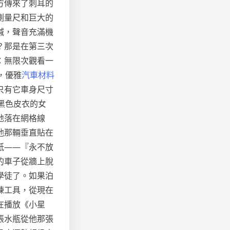
方傳來了刺耳的
測量尺和巨大的
喊，聲音充滿機
？那是在第三次
：無限次觀看一
，優雅
汽車材料
只有它車身尺寸
黑色皮衣的女
地落在網格線
他那輛垂直貼在
紙——『永不放
的車子從牆上脫
學徒了。如果泊
練工具，從現在
在播放《小星
張水瓶從他那張