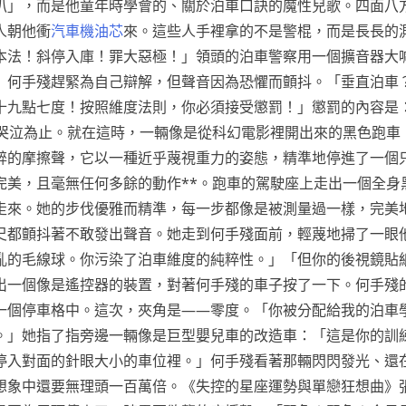
叭」，而是他童年時學會的、關於泊車口訣的魔性兒歌。四面八
人朝他衝
汽車機油芯
來。這些人手裡拿的不是警棍，而是長長的
本法！斜停入庫！罪大惡極！」領頭的泊車警察用一個擴音器大
」何手殘趕緊為自己辯解，但聲音因為恐懼而顫抖。「垂直泊車
十九點七度！按照維度法則，你必須接受懲罰！」懲罰的內容是
到哭泣為止。就在這時，一輛像是從科幻電影裡開出來的黑色跑車
醉的摩擦聲，它以一種近乎蔑視重力的姿態，精準地停進了一個
完美，且毫無任何多餘的動作**。跑車的駕駛座上走出一個全身
走來。她的步伐優雅而精準，每一步都像是被測量過一樣，完美
尺都顫抖著不敢發出聲音。她走到何手殘面前，輕蔑地掃了一眼
亂的毛線球。你污染了泊車維度的純粹性。」「但你的後視鏡貼
出一個像是遙控器的裝置，對著何手殘的車子按了一下。何手殘
一個停車格中。這次，夾角是——零度。「你被分配給我的泊車
。」她指了指旁邊一輛像是巨型嬰兒車的改造車：「這是你的訓
停入對面的針眼大小的車位裡。」何手殘看著那輛閃閃發光、還
想象中還要無理頭一百萬倍。《失控的星座運勢與單戀狂想曲》