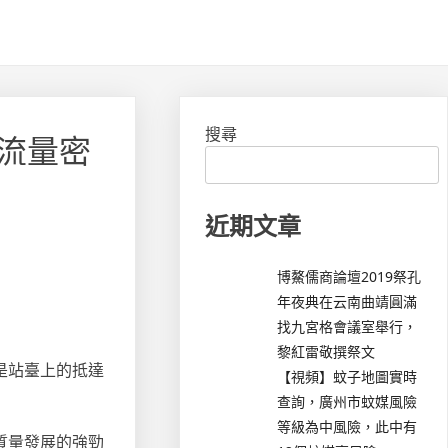
搜尋
“流量密
近期文章
博鰲儒商論壇2019祭孔
年夜典在云南曲靖圓滿
找九宮格會議室舉行，
黎紅雷敬撰祭文
是站臺上的抵達
【視頻】蚊子地圖實時
查詢，廣州市蚊媒風險
等級為中風險，此中有
質量發展的強勁