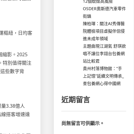
12個蚊媒高風險
OSDER奧斯德汽車零件
街鎮
陳柏琿：關注AI秀傳醫
院體檢項目虛擬伴侶侵
運樞紐，日均客
進未成年領域
主題曲現江湖氣 舒琪欲
唱不讓位李翊台包養網
影。2025
站比較君
。特別值得關注
貴州村落博物館：“手
。這些數字背
上記憶”延續文明傳承_
查包養網心得中國網
近期留言
3.38億人
航線搭客增速達
尚無留言可供顯示。