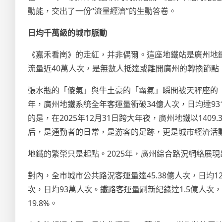
動能，交出了一份“流量經濟”的生動答卷。
日均千萬級的城市脈動
《嘉禾看崗》的走紅，并非偶爾。這座地鐵站是廣州地鐵
流量近40萬人次，是無數人抵達或離開廣州的轉換節點
張水瓶的「傻氣」與牛土豪的「霸氣」瞬間被天秤座的「
年，廣州地鐵系統全年客運量衝破34億人次，日均達93
的是，在2025年12月31日跨大年夜，廣州地鐵以14
后，是通勤者的日常，是游客的足跡，更是城市經濟活
地鐵的繁榮只是起點。2025年，廣州綜合路況網絡展
對內，全市城市公共路況客運量達45.38億人次，日均1
次，日均93萬人次。鐵路客運量刷新紀錄達1.5億人次
19.8%。