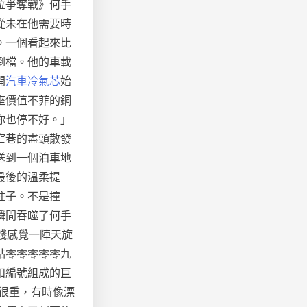
位爭奪戰》何手
從未在他需要時
。一個看起來比
倒檔。他的車載
開
汽車冷氣芯
始
座價值不菲的銅
你也停不好。」
窄巷的盡頭散發
送到一個泊車地
最後的溫柔提
柱子。不是撞
瞬間吞噬了何手
殘感覺一陣天旋
點零零零零零九
和編號組成的巨
很重，有時像漂