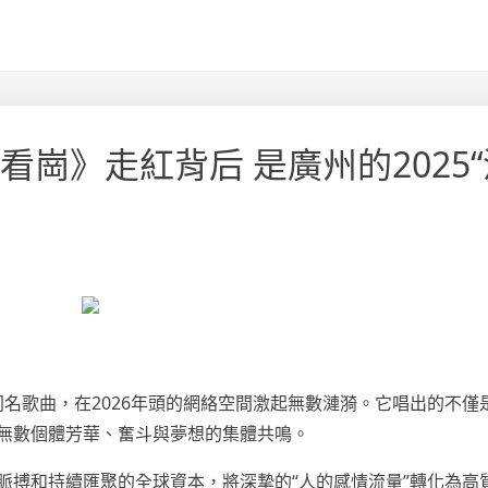
看崗》走紅背后 是廣州的2025
同名歌曲，在2026年頭的網絡空間激起無數漣漪。它唱出的不僅
，無數個體芳華、奮斗與夢想的集體共鳴。
況脈搏和持續匯聚的全球資本，將深摯的“人的感情流量”轉化為高