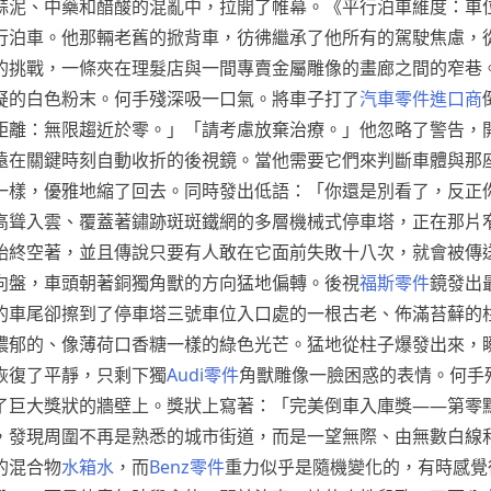
蒜泥、中藥和醋酸的混亂中，拉開了帷幕。《平行泊車維度：車
行泊車。他那輛老舊的掀背車，彷彿繼承了他所有的駕駛焦慮，
的挑戰，一條夾在理髮店與一間專賣金屬雕像的畫廊之間的窄巷
疑的白色粉末。何手殘深吸一口氣。將車子打了
汽車零件進口商
距離：無限趨近於零。」「請考慮放棄治療。」他忽略了警告，
遠在關鍵時刻自動收折的後視鏡。當他需要它們來判斷車體與那
一樣，優雅地縮了回去。同時發出低語：「你還是別看了，反正
高聳入雲、覆蓋著鏽跡斑斑鐵網的多層機械式停車塔，正在那片
始終空著，並且傳說只要有人敢在它面前失敗十八次，就會被傳
向盤，車頭朝著銅獨角獸的方向猛地偏轉。後視
福斯零件
鏡發出
的車尾卻擦到了停車塔三號車位入口處的一根古老、佈滿苔蘚的
濃郁的、像薄荷口香糖一樣的綠色光芒。猛地從柱子爆發出來，
恢復了平靜，只剩下獨
Audi零件
角獸雕像一臉困惑的表情。何手
了巨大獎狀的牆壁上。獎狀上寫著：「完美倒車入庫獎——第零
，發現周圍不再是熟悉的城市街道，而是一望無際、由無數白線
的混合物
水箱水
，而
Benz零件
重力似乎是隨機變化的，有時感覺