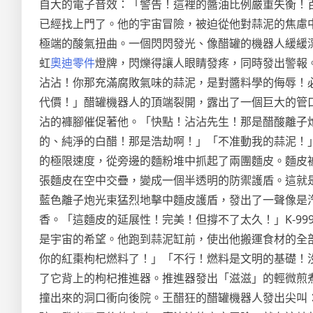
自大的電子音效：「警告！這裡的醬油比例嚴重失衡！
已經找上門了。他的宇宙冒險，被迫從他對蒜泥的焦慮
極端的酸氣扭曲。一個閃閃發光、像醋罐的機器人緩緩
虹
奧迪零件
燈牌，閃爍得讓人眼睛發疼，同時發出警報
沾沾！你那充滿腐敗氣味的蒜泥，是對醬料學的侮辱！
代價！」醋罐機器人的頂端裂開，露出了一個巨大的管口
沾的褲腳催促著他。「快點！沾沾先生！那是醋酸離子
的、純淨的白醋！那是浩劫啊！」「不准動我的蒜泥！
的極限速度，從旁邊的麵粉堆中抓起了兩團麵皮。麵皮
張麵皮在空中交疊，變成一個半透明的防禦護盾。這就
藍色離子炮光束猛烈地擊中麵皮護盾，發出了一聲像是
香。「這麵皮的延展性！完美！但撐不了太久！」K-9
是宇宙的希望。他跑到蒜泥缸前，使出他搬運食材的全部
你的紅棗枸杞燃料了！」「不行！燃料是文明的基礎！
了它背上的枸杞推進器。推進器發出「滋滋」的輕微煎煮
撞出來的洞口衝向後院。王醋狂的醋罐機器人發出尖叫