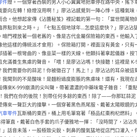
零件
燈。一個穿著西裝的男人小心翼翼地把車停在路中央，搖下
我要向左轉！綠燈沒用啊！」廖沾沾感覺到一陣心悸。這種氣味
而合。他想起家傳《沾醬秘笈》裡記載的第一句：「當世間萬物
臨界點到來之時。」「七點五個地球年…怎麼這麼快？」廖沾沾
。暗門裡放著一個老舊的、像是古代金屬保險箱的東西。他輸入
像他這樣的傳統派才會用）。保險箱打開，裡面沒有黃金，只有
部插著一根彎曲的、像韭菜一樣的天線。他顫抖著拿起儀器，按
充滿養生焦慮的聲音。「喂！是廖沾沾嗎！快接聽！這裡是 K-9
？我們需要你的蒜泥！你被徵召了！馬上！」廖沾沾的耳朵被這
！我聞到的不是酸味！是麵粉過度膨脹的焦慮味！還有，我現在
傳來K-999崩潰的尖叫聲，帶著濃濃的中藥味電子雜音：「重
快！我們在你的後院！別帶任何多餘的東西！除了——你那缸蒜泥
壁傳來一聲巨大的撞擊。一個穿著黑色燕尾服、戴著太陽眼鏡的
汽車零件
瓦斯桶的東西，桶上用毛筆寫著「極品紅棗枸杞燃料」
腿站得筆直，戴著白色手套的爪子優雅地一揮：「沒時間了，沾沾
！」話音未落，一股極致尖銳、刺鼻的酸氣猛地從店門口灌入，