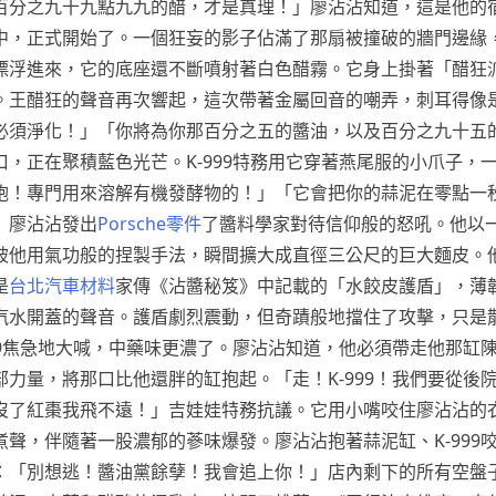
百分之九十九點九九的醋，才是真理！」廖沾沾知道，這是他的
中，正式開始了。一個狂妄的影子佔滿了那扇被撞破的牆門邊緣
漂浮進來，它的底座還不斷噴射著白色醋霧。它身上掛著「醋狂
。王醋狂的聲音再次響起，這次帶著金屬回音的嘲弄，刺耳得像
必須淨化！」「你將為你那百分之五的醬油，以及百分之九十五
，正在聚積藍色光芒。K-999特務用它穿著燕尾服的小爪子，
炮！專門用來溶解有機發酵物的！」「它會把你的蒜泥在零點一
」廖沾沾發出
Porsche零件
了醬料學家對待信仰般的怒吼。他以
被他用氣功般的捏製手法，瞬間擴大成直徑三公尺的巨大麵皮。
是
台北汽車材料
家傳《沾醬秘笈》中記載的「水餃皮護盾」，薄
汽水開蓋的聲音。護盾劇烈震動，但奇蹟般地擋住了攻擊，只是
99焦急地大喊，中藥味更濃了。廖沾沾知道，他必須帶走他那缸
力量，將那口比他還胖的缸抱起。「走！K-999！我們要從後
沒了紅棗我飛不遠！」吉娃娃特務抗議。它用小嘴咬住廖沾沾的
聲，伴隨著一股濃郁的蔘味爆發。廖沾沾抱著蒜泥缸、K-999
：「別想逃！醬油黨餘孽！我會追上你！」店內剩下的所有空盤