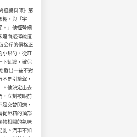
終極醬料師》第
膠棚，與「宇
泥。」他輕聲細
味道而選擇繞道
每公斤的價格正
的小銀勺，從缸
一下缸邊，確保
始發出一些不對
音不是引擎聲，
」。他決定出去
門，立刻被眼前
不是交替閃爍，
霧從燈箱的頂部
食物相關的氣味
混亂。汽車不知