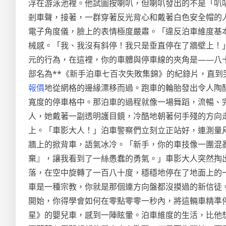
浮在游泳池裡。他試圖按喇叭，但喇叭發出的不是「叭
剎車聲，接著，一群穿著反光背心和戴著白色安全帽的
電子角度儀，臉上的表情極度嚴肅。「違反泊車維度基
械感。「我、我沒有斜停！我只是垂直停在了牆壁上！
元的行為，在這裡，你的車體與停車線的夾角是——八
部名為**《新手泊車七百次失敗集錦》的紀錄片，直
報價
地從網格的邊緣漂移而過。跑車的輪胎發出令人陶
寬度的停車格中。那泊車的過程就像一場舞蹈，流暢、
人，她戴著一副透明護目鏡，冷酷地朝著何手殘的方向
上。「車影大人！」泊車警察們立刻立正站好，連測量
牆上的掀背車，語氣冰冷。「新手，你的車技像一團混
棄』，讓我看到了一絲愚蠢的勇氣。」車影大人突然掏
落，在空中旋轉了一百八十度，穩穩地停在了地面上的
車是一種宗教，你就是那個連方向盤都沒摸過的新信徒
開始，你得學會如何在零點零零一秒內，將這輛車精準
星》的嬰兒車，感到一陣眩暈。泊車維度的生活，比他