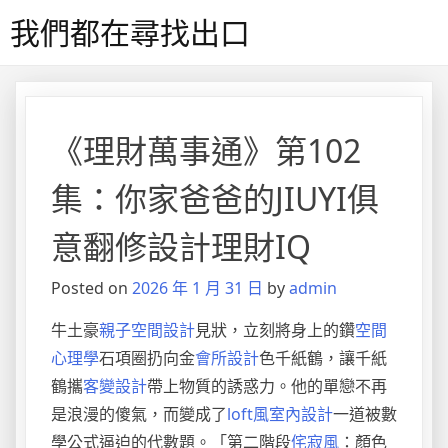
Skip
我們都在尋找出口
to
content
《理財萬事通》第102
集：你家爸爸的JIUYI俱
意翻修設計理財IQ
Posted on
2026 年 1 月 31 日
by
admin
牛土豪
親子空間設計
見狀，立刻將身上的鑽
空間
心理學
石項圈扔向金
會所設計
色千紙鶴，讓千紙
鶴攜
客變設計
帶上物質的誘惑力。他的單戀不再
是浪漫的傻氣，而變成了
loft風室內設計
一道被數
學公式逼迫的代數題。「第二階段
侘寂風
：顏色