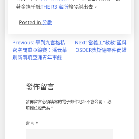
著金箔千紙
THE R3 寓所
鶴發射出去。
Posted in
分數
文
Previous:
舉到九宮格私
Next:
當義工“救救”塑料
密空間重亞錦賽：潘云華
OSDER奧斯德零件商罐
章
刷新兩項亞洲青年事錄
導
覽
發佈留言
發佈留言必須填寫的電子郵件地址不會公開。
必
填欄位標示為
*
留言
*