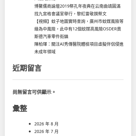
博鰲儒商論壇2019祭孔年夜典在云南曲靖圓滿
找九宮格會議室舉行，黎紅雷敬撰祭文
【視頻】蚊子地圖實時查詢，廣州市蚊媒風險等
級為中風險，此中有12個蚊媒高風險OSDER奧
斯德汽車零件街鎮
陳柏琿：關注AI秀傳醫院體檢項目虛擬伴侶侵進
未成年領域
近期留言
尚無留言可供顯示。
彙整
2026 年 8 月
2026 年 7 月