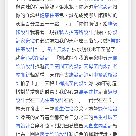
與氣味的完美協調。張水瓶，你必須
豪宅設計
將
你的怪誕藍
健康住宅
色，調配成我咖啡館牆壁的
灰度百分之五十一點二。」「你們兩個，給
綠裝
修設計
我聽著！現在
私人招待所設計
開始，你
設
計家豪宅
們必須通過我的天秤座三階段考驗*
樂齡
住宅設計
*！」
新古典設計
張水瓶在地下室嚇了一
跳
身心診所設計
：「她試圖在我的單戀中尋
牙醫
診所設計
找邏
商業空間室內設計
天母室內設計
老
屋翻新
輯結構！天秤座太
綠設計師
可
中醫診所設
計
怕了！」「天秤！
禪風室內設計
妳…妳不能這
樣對待愛妳的財富！我的心意
無毒建材
是實
遊艇
設計
實在
日式住宅設計
在的！」「實實在在？」
林天秤發出了一聲
養生住宅
冷笑，這聲
退休宅設
計
冷笑的尾音甚至都符合三分之二的
民生社區室
內設計
音樂和弦。甜甜圈被機器
大直室內設計
轉
化為一團團
醫美診所設計
彩虹色的邏輯悖論，朝