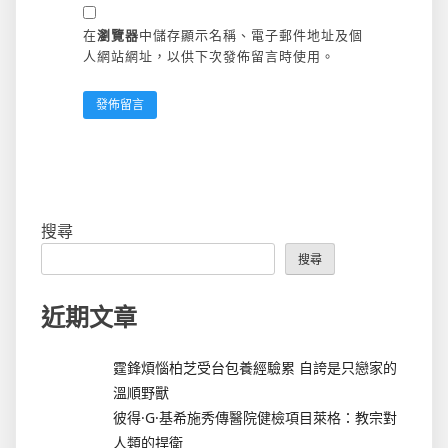
在
瀏覽器
中儲存顯示名稱、電子郵件地址及個
人網站網址，以供下次發佈留言時使用。
搜尋
搜尋
近期文章
霆鋒煩惱柏芝受台包養經驗累 自誇是只戀家的
溫順野獸
彼得·G·基希施秀傳醫院健檢項目萊格：教宗對
人類的捍衛