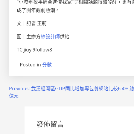
“小城年夜事周全進侵我家”等相關話題持續發酵，更
成了開年觀劇熱潮。
文｜記者 王莉
圖｜主辦方
綠設計師
供給
TC:jiuyi9follow8
Posted in
分數
文
Previous:
武漢經開區GDP同比增加專包養網站比較6.4% 總
億元
章
導
覽
發佈留言