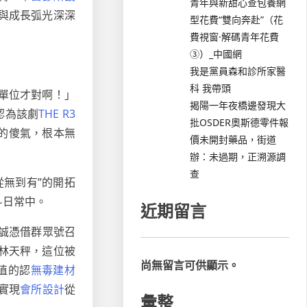
青年與新甜心查包養網
與成長弧光深深
型花費“雙向奔赴”（花
費視窗·解碼青年花費
③）_中國網
我是黨員森和診所家醫
科 我帶頭
數單位才對啊！」
揭陽一年夜橋邊發現大
認為該劇
THE R3
批OSDER奧斯德零件報
你的傻氣，根本無
價未開封藥品，街道
辦：未過期，正溯源調
查
從無到有”的開拓
斗日常中。
近期留言
誠憑借群眾號召
林天秤，這位被
尚無留言可供顯示。
值的認
無毒建材
實現
會所設計
從
彙整