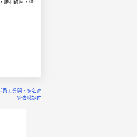
，勝利破圈，構
半員工分開，多名高
管去職調崗