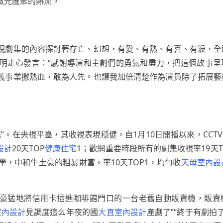
微光匯聚的熱流。
現劇集的內容探討著存亡、幻想，有愛、有熱、有喜、有淚，全
明走心發言：“感謝導演和主創們的勇氣和盡力，把這個故事呈
義事業撒熱血，敢為人先。也讓我加倍清楚作為演員除了拓展藝
。在央視平臺，其收視表現穩健，自1月10日開播以來，CCTV
設計
20天TOP
健康住宅
1；歡網重要時段所有的劇集收視率19天TO
，中和牛土豪的粗暴財富。率10天TOP1，均勻收
天母室內設
牛土豪猛地將信用卡插進咖啡館門口的一台老舊自動販賣機，販賣
室內設計
見調度這么年夜的國
大直室內設計
產劇了”“終于有劇拍了