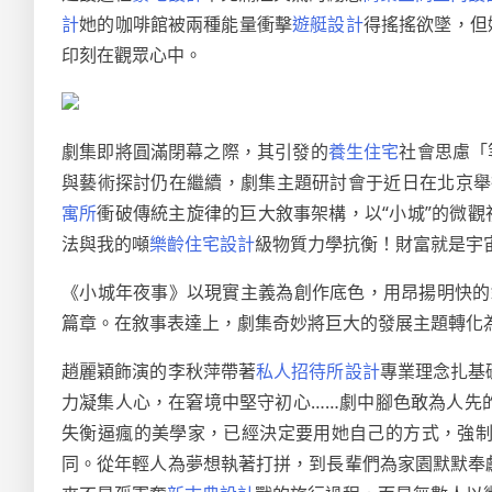
計
她的咖啡館被兩種能量衝擊
遊艇設計
得搖搖欲墜，但
印刻在觀眾心中。
劇集即將圓滿閉幕之際，其引發的
養生住宅
社會思慮「
與藝術探討仍在繼續，劇集主題研討會于近日在北京舉
寓所
衝破傳統主旋律的巨大敘事架構，以“小城”的微觀
法與我的噸
樂齡住宅設計
級物質力學抗衡！財富就是宇
《小城年夜事》以現實主義為創作底色，用昂揚明快的
篇章。在敘事表達上，劇集奇妙將巨大的發展主題轉化為
趙麗穎飾演的李秋萍帶著
私人招待所設計
專業理念扎基
力凝集人心，在窘境中堅守初心……劇中腳色敢為人先
失衡逼瘋的美學家，已經決定要用她自己的方式，強
同。從年輕人為夢想執著打拼，到長輩們為家園默默奉