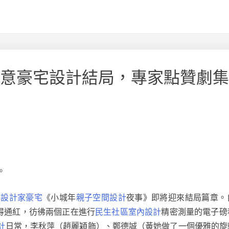
I俱意豪宅設計結局，專家點贊劇
。
劇
設計家豪宅
《小城年
親子空間設計
夜事》即將迎來結局篇章。
得通紅，彷彿兩個正在進行
民生社區室內設計
精密測量的電子磅
計
日常，李秋萍（趙麗穎飾）、鄭德誠（黃她做了一個優雅的旋