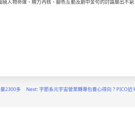
有圍繞人物命運、精力內核、腳色互動及劇中金句的討論層出不窮
量2300多
Next:
字節系元宇宙營業轉專包養心得向？PICO近