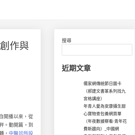
搜尋
集創作與
近期文章
儒家網傳統節日圖卡
（郝建文書篆系列找九
宮格講座）
年青人愛為安康攝生甜
心寶物查包養網買單
自開播以來，從
（年夜數據察看·青年花
秤。動開篇，到
費新趨向）_中國網
轉，
中醫診所設