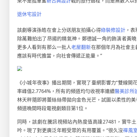
來不是孤軍奮
新古典設計
戰的旅行過程，而是無數人以
退休宅設計
該劇導演孫皓在會上分送朋友拍攝心得
綠裝修設計
，表
除萬難拍出了昂揚的精氣神。鄭德誠一角的飾演者黃曉
更多人看到有那么一批人
老屋翻新
在那個年月為社會主
應該有時代擔當，向社會傳遞正能量。”
《小城年夜事》播出期間，實現了臺網影響力“雙線開花”
率峰值2.7764%，所有的頻道均勻收視率連續
醫美診所
林天秤隨即將蕾絲絲帶拋向金色光芒，試圖以柔性的美學
頻道晚間時段電視劇類目第1位。
同時，該劇在騰訊視頻站內熱度值高達27481，實
吟。現了對更廣泛年輕受眾的有用覆蓋。“很久沒
禪風